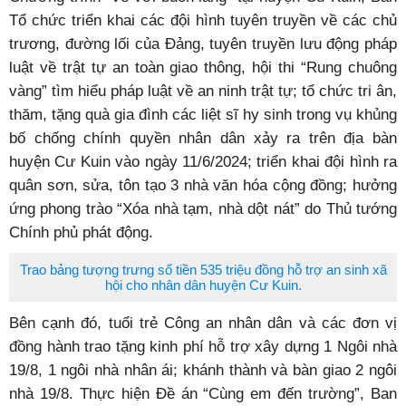
Tổ chức triển khai các đội hình tuyên truyền về các chủ
trương, đường lối của Đảng, tuyên truyền lưu động pháp
luật về trật tự an toàn giao thông, hội thi “Rung chuông
vàng” tìm hiểu pháp luật về an ninh trật tự; tổ chức tri ân,
thăm, tặng quà gia đình các liệt sĩ hy sinh trong vụ khủng
bố chống chính quyền nhân dân xảy ra trên địa bàn
huyện Cư Kuin vào ngày 11/6/2024; triển khai đội hình ra
quân sơn, sửa, tôn tạo 3 nhà văn hóa cộng đồng; hưởng
ứng phong trào “Xóa nhà tạm, nhà dột nát” do Thủ tướng
Chính phủ phát động.
Trao bảng tượng trưng số tiền 535 triệu đồng hỗ trợ an sinh xã
hội cho nhân dân huyện Cư Kuin.
Bên cạnh đó, tuổi trẻ Công an nhân dân và các đơn vị
đồng hành trao tặng kinh phí hỗ trợ xây dựng 1 Ngôi nhà
19/8, 1 ngôi nhà nhân ái; khánh thành và bàn giao 2 ngôi
nhà 19/8. Thực hiện Đề án “Cùng em đến trường”, Ban