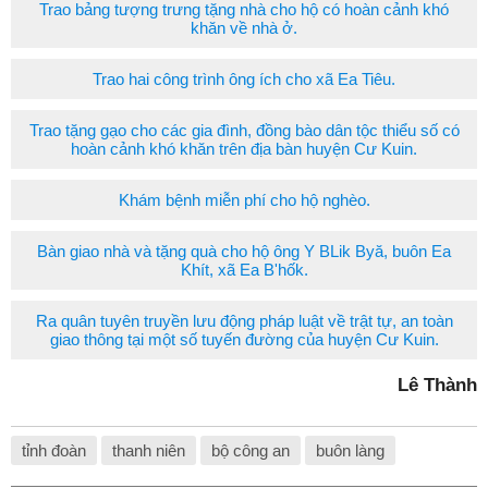
Trao bảng tượng trưng tặng nhà cho hộ có hoàn cảnh khó
khăn về nhà ở.
Trao hai công trình ông ích cho xã Ea Tiêu.
Trao tặng gạo cho các gia đình, đồng bào dân tộc thiểu số có
hoàn cảnh khó khăn trên địa bàn huyện Cư Kuin.
Khám bệnh miễn phí cho hộ nghèo.
Bàn giao nhà và tặng quà cho hộ ông Y BLik Byă, buôn Ea
Khít, xã Ea B'hốk.
Ra quân tuyên truyền lưu động pháp luật về trật tự, an toàn
giao thông tại một số tuyến đường của huyện Cư Kuin.
Lê Thành
tỉnh đoàn
thanh niên
bộ công an
buôn làng