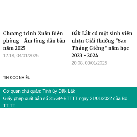
Chương trình Xuân Biên
Đắk Lắk có một sinh viên
phòng - Ấm lòng dân bản
nhận Giải thưởng "Sao
năm 2025
Tháng Giêng" năm học
2023 - 2024
12:18, 04/01/2025
20:08, 03/01/2025
TIN ĐỌC NHIỀU
Cơ quan chủ quản: Tỉnh ủy Đắk Lắk
Giấy phép xuất bản số 31/GP-BTTTT ngày 21/01/2022 của Bộ
TT-TT
Giám đốc: Đào Phạm Hoàng Quyên
Tòa soạn: 23 Lê Duẩn, Phường Buôn Ma Thuột, tỉnh Đắk Lắk
Điện thoại: (0262) 3852383 - 3810414 - Fax: (0262) 3810451 -
Email: toasoan.baodaklak@gmail.com