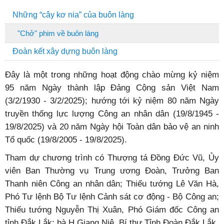
Những “cây kơ nia” của buôn làng
"Chở" phim về buôn làng
Đoàn kết xây dựng buôn làng
Đây là một trong những hoạt động chào mừng kỷ niệm
95 năm Ngày thành lập Đảng Cộng sản Việt Nam
(3/2/1930 - 3/2/2025); hướng tới kỷ niệm 80 năm Ngày
truyền thống lực lượng Công an nhân dân (19/8/1945 -
19/8/2025) và 20 năm Ngày hội Toàn dân bảo vệ an ninh
Tổ quốc (19/8/2005 - 19/8/2025).
Tham dự chương trình có Thượng tá Đồng Đức Vũ, Ủy
viên Ban Thường vụ Trung ương Đoàn, Trưởng Ban
Thanh niên Công an nhân dân; Thiếu tướng Lê Văn Hà,
Phó Tư lệnh Bộ Tư lệnh Cảnh sát cơ động - Bộ Công an;
Thiếu tướng Nguyễn Thị Xuân, Phó Giám đốc Công an
tỉnh Đắk Lắk; bà H Giang Niê, Bí thư Tỉnh Đoàn Đắk Lắk.