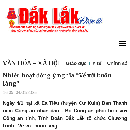
T
VĂN HÓA - XÃ HỘI
Giáo dục
Y tế
Chính sác
Nhiều hoạt đồng ý nghĩa “Về với buôn
làng”
16:09, 04/01/2025
Ngày 4/1, tại xã Ea Tiêu (huyện Cư Kuin) Ban Thanh
niên Công an nhân dân - Bộ Công an phối hợp với
Công an tỉnh, Tỉnh Đoàn Đắk Lắk tổ chức Chương
trình “Về với buôn làng”.