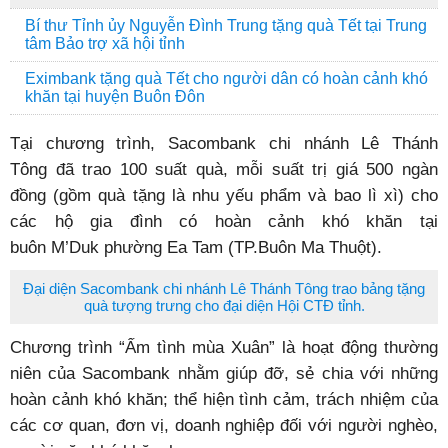
Bí thư Tỉnh ủy Nguyễn Đình Trung tặng quà Tết tại Trung
tâm Bảo trợ xã hội tỉnh
Eximbank tặng quà Tết cho người dân có hoàn cảnh khó
khăn tại huyện Buôn Đôn
Tại chương trình, Sacombank chi nhánh Lê Thánh
Tông đã trao 100 suất quà, mỗi suất trị giá 500 ngàn
đồng (gồm quà tặng là nhu yếu phẩm và bao lì xì) cho
các hộ gia đình có hoàn cảnh khó khăn tại
buôn M’Duk phường Ea Tam (TP.Buôn Ma Thuột).
Đại diện Sacombank chi nhánh Lê Thánh Tông trao bảng tặng
quà tượng trưng cho đại diện Hội CTĐ tỉnh.
Chương trình “Ấm tình mùa Xuân” là hoạt động thường
niên của Sacombank nhằm giúp đỡ, sẻ chia với những
hoàn cảnh khó khăn; thể hiện tình cảm, trách nhiệm của
các cơ quan, đơn vị, doanh nghiệp đối với người nghèo,