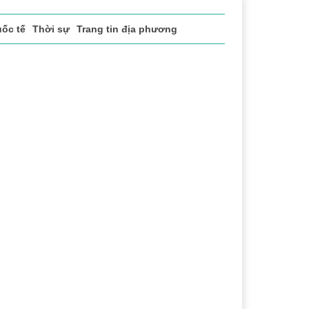
ốc tế
Thời sự
Trang tin địa phương
ể thao
Văn hóa