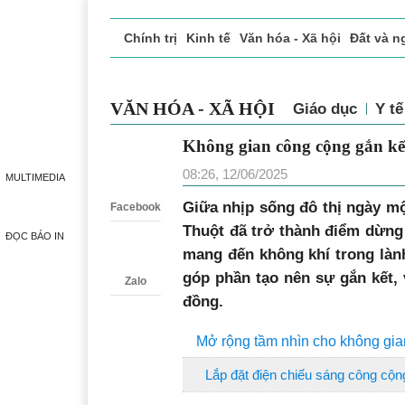
Chính trị
Kinh tế
Văn hóa - Xã hội
Đất và n
Doanh nghiệp giới thiệu
Phóng sự - Ký sự
Đ
VĂN HÓA - XÃ HỘI
Giáo dục
Y 
Không gian công cộng gắ
Zalo
08:26, 12/06/2025
MULTIMEDIA
Giữa nhịp sống đô thị ngày m
Facebook
Thuột đã trở thành điểm dừng
ĐỌC BÁO IN
mang đến không khí trong làn
góp phần tạo nên sự gắn kết,
Zalo
đồng.
Mở rộng tầm nhìn cho không gi
Lắp đặt điện chiếu sáng công cộn