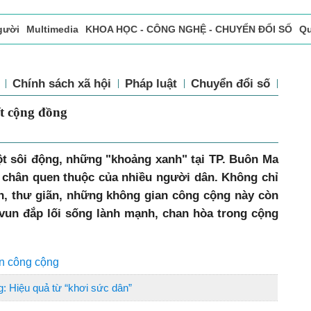
gười
Multimedia
KHOA HỌC - CÔNG NGHỆ - CHUYỂN ĐỔI SỐ
Qu
ọc báo in
Tòa soạn - Bạn đọc
Vấn Đề Bạn Đọc Quan Tâm
tế
Chính sách xã hội
Pháp luật
Chuyển đổi số
Th
n kết cộng đồng
ột sôi động, những "khoảng xanh" tại TP. Buôn Ma
 chân quen thuộc của nhiều người dân. Không chỉ
h, thư giãn, những không gian công cộng này còn
 vun đắp lối sống lành mạnh, chan hòa trong cộng
an công cộng
g: Hiệu quả từ “khơi sức dân”