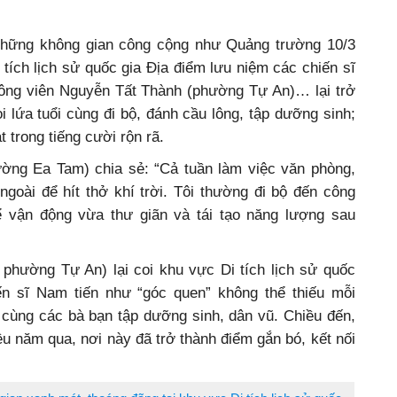
những không gian công cộng như Quảng trường 10/3
i tích lịch sử quốc gia Địa điểm lưu niệm các chiến sĩ
công viên Nguyễn Tất Thành (phường Tự An)… lại trở
 lứa tuổi cùng đi bộ, đánh cầu lông, tập dưỡng sinh;
 trong tiếng cười rộn rã.
ường Ea Tam) chia sẻ: “Cả tuần làm việc văn phòng,
ngoài để hít thở khí trời. Tôi thường đi bộ đến công
̉ vận động vừa thư giãn và tái tạo năng lượng sau
phường Tự An) lại coi khu vực Di tích lịch sử quốc
ến sĩ Nam tiến như “góc quen” không thể thiếu mỗi
 cùng các bà bạn tập dưỡng sinh, dân vũ. Chiều đến,
ều năm qua, nơi này đã trở thành điểm gắn bó, kết nối