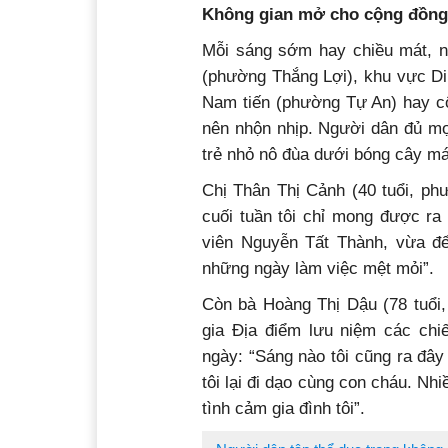
Không gian mở cho cộng đồng
Mỗi sáng sớm hay chiều mát, 
(phường Thắng Lợi), khu vực D
Nam tiến (phường Tự An) hay 
nên nhộn nhịp. Người dân đủ mọi
trẻ nhỏ nô đùa dưới bóng cây mát
Chị Thân Thị Cảnh (40 tuổi, ph
cuối tuần tôi chỉ mong được ra 
viên Nguyễn Tất Thành, vừa đê
những ngày làm việc mệt mỏi”.
Còn bà Hoàng Thị Dậu (78 tuổi, 
gia Địa điểm lưu niệm các chi
ngày: “Sáng nào tôi cũng ra đây
tôi lại đi dạo cùng con cháu. Nhi
tình cảm gia đình tôi”.