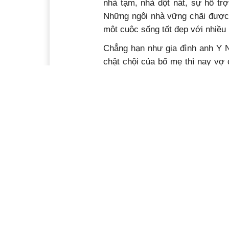
nhà tạm, nhà dột nát, sự hỗ t
Những ngôi nhà vững chãi được 
một cuộc sống tốt đẹp với nhiều
Chẳng hạn như gia đình anh Y N
chật chội của bố mẹ thì nay vợ
cho hay, bao nhiêu năm qua, vợ
con đi học nên việc có được că
2025, được địa phương cấp đất
nghèo, hộ cận nghèo hỗ trợ kinh 
có nhà và dọn ra ở riêng. “Có 
chăm lo cho các con cũng như phá
Theo ông Y Blăm Mlô, những năm
đa số là các hộ gia đình trẻ k
hỗ trợ khác nhau. Được tạo điều 
yên tâm lao động sản xuất, nuôi 
Chị H Nhan Bdap (xã Liên Sơn