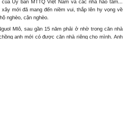
rợ của Ủy ban MTTQ Việt Nam và các nhà hảo tâm...
xây mới đã mang đến niềm vui, thắp lên hy vọng về
 hộ nghèo, cận nghèo.
guol Mlô, sau gần 15 năm phải ở nhờ trong căn nhà
 chồng anh mới có được căn nhà riêng cho mình.
Anh
 chồng cố gắng làm lụng cũng chỉ đủ ăn và nuôi hai
n nhà riêng anh chưa bao giờ dám nghĩ đến. Đầu năm
 và Chương trình xóa nhà tạm, nhà dột nát cho hộ
phí xây dựng nhà (80 triệu đồng) thì gia đình anh mới
được nơi ở ổn định, vợ chồng tôi yên tâm lao động,
t triển kinh tế gia đình”, anh Y Nguol bày tỏ.
 gần đây, trên địa bàn buôn Klat C có nhiều hộ dân,
hông có nhà ở được hỗ trợ xây dựng nhà từ các nguồn
kiện an cư là động lực to lớn giúp nhiều gia đình trẻ
dạy con cái.
 Lắk) trước căn nhà được Nhà nước hỗ trợ xây dựng.