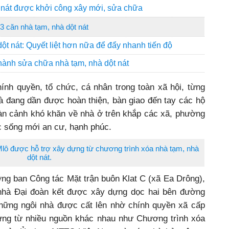
 nát được khởi công xây mới, sửa chữa
3 căn nhà tạm, nhà dột nát
ột nát: Quyết liệt hơn nữa để đẩy nhanh tiến độ
thành sửa chữa nhà tạm, nhà dột nát
ính quyền, tổ chức, cá nhân trong toàn xã hội, từng
à đang dần được hoàn thiện, bàn giao đến tay các hộ
oàn cảnh khó khăn về nhà ở trên khắp các xã, phường
c sống mới an cư, hạnh phúc.
Mlô được hỗ trợ xây dựng từ chương trình xóa nhà tạm, nhà
dột nát.
ng ban Công tác Mặt trận buôn Klat C (xã Ea Drông),
nhà Đại đoàn kết được xây dựng dọc hai bên đường
hững ngôi nhà được cất lên nhờ chính quyền xã cấp
dựng từ nhiều nguồn khác nhau như Chương trình xóa