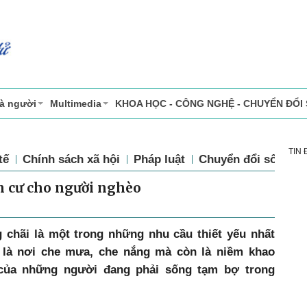
và người
Multimedia
KHOA HỌC - CÔNG NGHỆ - CHUYỂN ĐỔI
TIN
tế
Chính sách xã hội
Pháp luật
Chuyển đổi số
Th
n cư cho người nghèo
 chãi là một trong những nhu cầu thiết yếu nhất
 là nơi che mưa, che nắng mà còn là niềm khao
 của những người đang phải sống tạm bợ trong