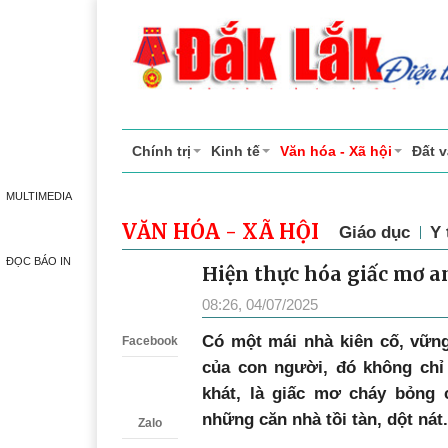
Chính trị
Kinh tế
Văn hóa - Xã hội
Đất 
MULTIMEDIA
VĂN HÓA - XÃ HỘI
Giáo dục
Y 
ĐỌC BÁO IN
Hiện thực hóa giấc mơ a
Zalo
08:26, 04/07/2025
Có một mái nhà kiên cố, vững
Facebook
của con người, đó không chỉ
khát, là giấc mơ cháy bỏng
những căn nhà tồi tàn, dột nát.
Zalo