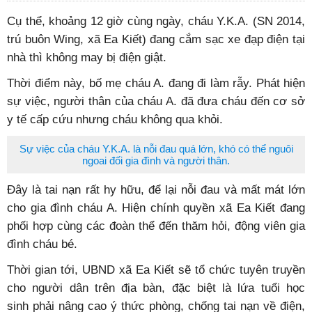
Cụ thể, khoảng 12 giờ cùng ngày, cháu Y.K.A. (SN 2014,
trú buôn Wing, xã Ea Kiết) đang cắm sạc xe đạp điện tại
nhà thì không may bị điện giật.
Thời điểm này, bố mẹ cháu A. đang đi làm rẫy. Phát hiện
sự việc, người thân của cháu A. đã đưa cháu đến cơ sở
y tế cấp cứu nhưng cháu không qua khỏi.
Sự việc của cháu Y.K.A. là nỗi đau quá lớn, khó có thể nguôi
ngoai đối gia đình và người thân.
Đây là tai nạn rất hy hữu, để lại nỗi đau và mất mát lớn
cho gia đình cháu A. Hiện c
hính quyền xã Ea Kiết đang
phối hợp cùng các đoàn thể đến thăm hỏi, động viên gia
đình cháu bé.
Thời gian tới, UBND xã Ea Kiết sẽ tổ chức tuyên truyền
cho người dân trên địa bàn, đặc biệt là lứa tuổi học
sinh phải nâng cao ý thức phòng, chống tai nạn về điện,