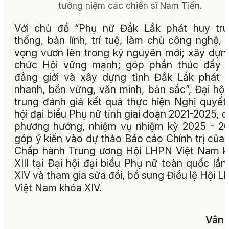
tưởng niệm các chiến sĩ Nam Tiến.
Với chủ đề “Phụ nữ Đắk Lắk phát huy tru
thống, bản lĩnh, trí tuệ, làm chủ công nghệ, 
vọng vươn lên trong kỷ nguyên mới; xây dựn
chức Hội vững mạnh; góp phần thúc đẩy b
đẳng giới và xây dựng tỉnh Đắk Lắk phát t
nhanh, bền vững, văn minh, bản sắc”, Đại hội
trung đánh giá kết quả thực hiện Nghị quyết
hội đại biểu Phụ nữ tỉnh giai đoạn 2021-2025, đ
phương hướng, nhiệm vụ nhiệm kỳ 2025 - 2
góp ý kiến vào dự thảo Báo cáo Chính trị của
Chấp hành Trung ương Hội LHPN Việt Nam 
XIII tại Đại hội đại biểu Phụ nữ toàn quốc lần
XIV và tham gia sửa đổi, bổ sung Điều lệ Hội 
Việt Nam khóa XIV.
Vân 