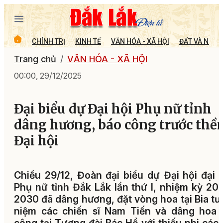
CHÍNH TRỊ
KINH TẾ
VĂN HÓA - XÃ HỘI
ĐẤT VÀ NGƯỜ
Trang chủ
VĂN HÓA - XÃ HỘI
00:00, 29/12/2025
Đại biểu dự Đại hội Phụ nữ tỉnh
dâng hương, báo công trước thề
Đại hội
Chiều 29/12, Đoàn đại biểu dự Đại hội đại 
Phụ nữ tỉnh Đắk Lắk lần thứ I, nhiệm kỳ 20
2030 đã dâng hương, đặt vòng hoa tại Bia t
niệm các chiến sĩ Nam Tiến và dâng hoa 