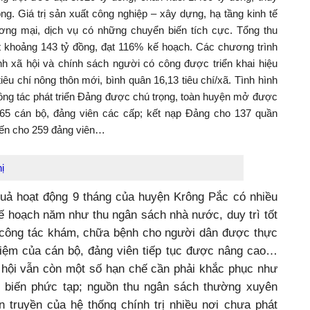
g trọt ước đạt 3.020 tỷ đồng, chăn nuôi 1.400 tỷ đồng, thủy
ng. Giá trị sản xuất công nghiệp – xây dựng, hạ tầng kinh tế
ơng mại, dịch vụ có những chuyển biến tích cực. Tổng thu
t khoảng 143 tỷ đồng, đạt 116% kế hoạch. Các chương trình
nh xã hội và chính sách người có công được triển khai hiệu
tiêu chí nông thôn mới, bình quân 16,13 tiêu chí/xã. Tình hình
 Công tác phát triển Đảng được chú trọng, toàn huyện mở được
365 cán bộ, đảng viên các cấp; kết nạp Đảng cho 137 quần
 đến cho 259 đảng viên…
ị
 quả hoạt động 9 tháng của huyện Krông Pắc có nhiều
kế hoạch năm như thu ngân sách nhà nước, duy trì tốt
, công tác khám, chữa bệnh cho người dân được thực
nhiệm của cán bộ, đảng viên tiếp tục được nâng cao…
xã hội vẫn còn một số hạn chế cần phải khắc phục như
n biến phức tạp; nguồn thu ngân sách thường xuyên