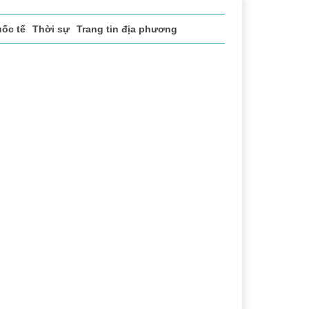
ốc tế
Thời sự
Trang tin địa phương
h
Lễ hội Cà phê Buôn Ma Thuột
Đắk Lắk - Hành trình 