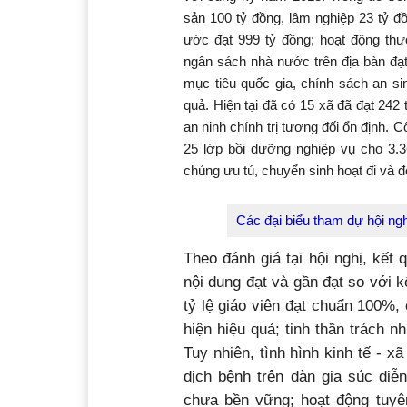
với cùng kỳ năm 2018. Trong đó trồn
sản 100 tỷ đồng, lâm nghiệp 23 tỷ đồ
ước đạt 999 tỷ đồng; hoạt động thư
ngân sách nhà nước trên địa bàn đạ
mục tiêu quốc gia, chính sách an si
quả. Hiện tại đã có 15 xã đã đạt 242 
an ninh chính trị tương đối ổn định.
25 lớp bồi dưỡng nghiệp vụ cho 3.
chúng ưu tú, chuyển sinh hoạt đi và
Các đại biểu tham dự hội ngh
Theo đánh giá tại hội nghị, kết
nội dung đạt và gần đạt so với 
tỷ lệ giáo viên đạt chuẩn 100%
hiện hiệu quả; tinh thần trách 
Tuy nhiên, tình hình kinh tế - 
dịch bệnh trên đàn gia súc diễ