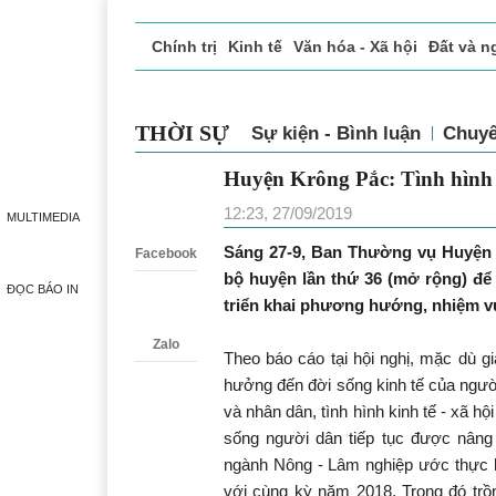
Chính trị
Kinh tế
Văn hóa - Xã hội
Đất và n
Doanh nghiệp giới thiệu
Phóng sự - Ký sự
Đ
THỜI SỰ
Sự kiện - Bình luận
Chuy
Huyện Krông Pắc: Tình h
Zalo
biến tích cực
MULTIMEDIA
12:23, 27/09/2019
Facebook
Sáng 27-9, Ban Thường vụ Huyện 
ĐỌC BÁO IN
bộ huyện lần thứ 36 (mở rộng) để
triển khai phương hướng, nhiệm vụ
Zalo
Theo báo cáo tại hội nghị, mặc dù g
hưởng đến đời sống kinh tế của ngư
và nhân dân, tình hình kinh tế - xã 
sống người dân tiếp tục được nâng 
ngành Nông - Lâm nghiệp ước thực h