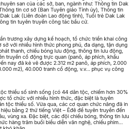
í chuyên san của các sở, ban, ngành như: Thông tin Dak
ông tin cơ sở (Ban Tuyên giáo Tỉnh ủy), Thông tin
Dak Lak (Liên đoàn Lao động tỉnh), Tuổi trẻ Dak Lak
ông tin tuyên truyền công tác bầu cử.
ẩn trương xây dựng kế hoạch, tổ chức triển khai công
cơ sở với nhiều hình thức phong phú, đa dạng, tận dụng
 phát thanh, chiếu bóng lưu động, thông tin lưu động,
yên truyền cổ động trực quan (panô, áp phích, khẩu
Đến nay đã kẻ vẽ được 2.312 m2 panô, áp phích, 2.000
8.000 m2), 40.000 tranh cổ động, v.v… phục vụ công
tộc thiểu số sinh sống (có 44 dân tộc, chiếm hơn 30%
ợc tổ chức với nhiều hình thức, đặc biệt là tuyên
n tộc thiểu số. Vừa qua, các cơ quan chức năng đã in
hiệu bằng 2 thứ tiếng Việt – Êđê để tuyên truyền đến
u, vùng xa. Đặc biệt, các đội chiếu bóng, thông tin lưu
chức hàng trăm buổi biểu diễn văn nghệ, chiếu phim…
t khó khăn.