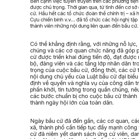
Bên cạnh việc tuyên truyền trên các phương tiện 
được chú trọng. Thời gian qua, từ tỉnh đến cơ sở
cử. Hầu hết các tổ chức đoàn thể chính trị – xã
Cựu chiến binh v.v… đã tổ chức các hội nghị tập h
thành viên những nội dung liên quan đến bầu cử.
Có thể khẳng định rằng, với những nỗ lực,
chúng và các cơ quan chức năng đã góp p
cử được triển khai đúng tiến độ, đạt được
bộ, đảng viên và các tầng lớp nhân dân tr
trọng của cuộc bầu cử, đồng thời, các cử 
nội dung chủ yếu của Luật bầu cử đại biểu
định về quyền và nghĩa vụ của công dân t
phấn khởi, tin tưởng trong quần chúng, nê
các bước chuẩn bị cho cuộc bầu cử thành c
thành ngày hội lớn của toàn dân.
Ngày bầu cử đã đến gần, các cơ quan, các
xã, thành phố cần tiếp tục đẩy mạnh công 
cử đã niêm yết danh sách ứng cử viên, danh