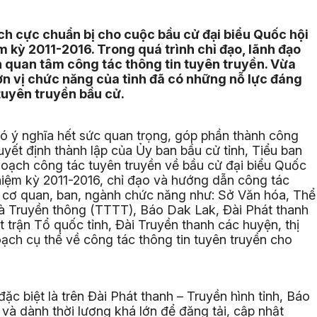
ch cực chuẩn bị cho cuộc bầu cử đại biểu Quốc hội
m kỳ 2011-2016. Trong quá trình chỉ đạo, lãnh đạo
n quan tâm công tác thông tin tuyên truyền. Vừa
ơn vị chức năng của tỉnh đã có những nỗ lực đáng
tuyên truyền bầu cử.
có ý nghĩa hết sức quan trọng, góp phần thành công
uyết định thành lập của Ủy ban bầu cử tỉnh, Tiểu ban
hoạch công tác tuyên truyền về bầu cử đại biểu Quốc
hiệm kỳ 2011-2016, chỉ đạo và hướng dẫn công tác
ác cơ quan, ban, ngành chức năng như: Sở Văn hóa, Thể
và Truyền thông (TTTT), Báo Dak Lak, Đài Phát thanh
 trận Tổ quốc tỉnh, Đài Truyền thanh các huyện, thị
ạch cụ thể về công tác thông tin tuyên truyền cho
ặc biệt là trên Đài Phát thanh – Truyền hình tỉnh, Báo
à dành thời lượng khá lớn để đăng tải, cập nhật