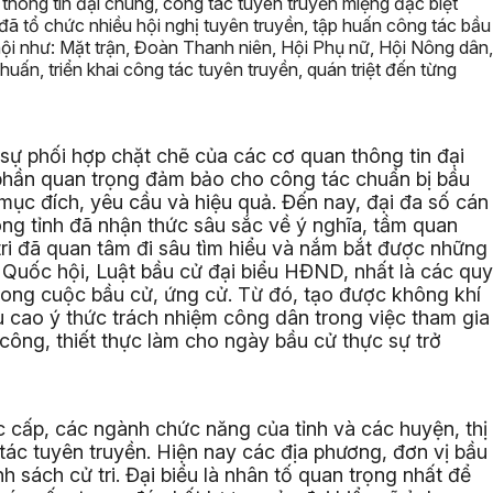
thông tin đại chúng, công tác tuyên truyền miệng đặc biệt
 đã tổ chức nhiều hội nghị tuyên truyền, tập huấn công tác bầu
 hội như: Mặt trận, Đoàn Thanh niên, Hội Phụ nữ, Hội Nông dân,
uấn, triển khai công tác tuyên truyền, quán triệt đến từng
 sự phối hợp chặt chẽ của các cơ quan thông tin đại
hần quan trọng đảm bảo cho công tác chuẩn bị bầu
 mục đích, yêu cầu và hiệu quả. Đến nay, đại đa số cán
ong tỉnh đã nhận thức sâu sắc về ý nghĩa, tầm quan
tri đã quan tâm đi sâu tìm hiểu và nắm bắt được những
 Quốc hội, Luật bầu cử đại biểu HĐND, nhất là các quy
rong cuộc bầu cử, ứng cử. Từ đó, tạo được không khí
u cao ý thức trách nhiệm công dân trong việc tham gia
ông, thiết thực làm cho ngày bầu cử thực sự trở
 cấp, các ngành chức năng của tỉnh và các huyện, thị
tác tuyên truyền. Hiện nay các địa phương, đơn vị bầu
 sách cử tri. Đại biểu là nhân tố quan trọng nhất để