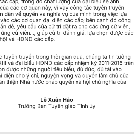
c cấp, trong đó chất lượng của đại biểu sẽ ảnh
của các cơ quan này, vì vậy công tác tuyên truyền
 dân về quyền và nghĩa vụ của mình trong việc lựa
u vào các cơ quan đại diện các cấp; bên cạnh đó công
ấn đề, yêu cầu của cử tri đặt ra cho các ứng cử viên,
ứng cử viên…, giúp cử tri đánh giá, lựa chọn được các
 hội và HĐND các cấp.
 tuyên truyền trong thời gian qua, chúng ta tin tưởng
XIII và đại biểu HĐND các cấp nhiệm kỳ 2011-2016 trên
ọn được những người tiêu biểu, đủ đức, đủ tài vào
 diện cho ý chí, nguyện vọng và quyền làm chủ của
àn thiện Nhà nước pháp quyền xã hội chủ nghĩa của
Lê Xuân Hảo
Trưởng Ban Tuyên giáo Tỉnh ủy