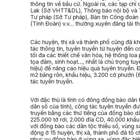
thông tin về bầu cử. Ngoài ra, các tạp ch
Lak (Sở VHTT&DL), Thông báo nội bộ và Th
Tư pháp (Sở Tư pháp), Bản tin Công đoàn 
(Tỉnh Đoàn) v.v… thường xuyên đăng tải th
Các huyện, thị xã và thành phố cũng đã kh
tác thông tin, tuyên truyền từ huyện đến 
tối đa các thiết chế văn hóa, hệ thống loa
tọa đàm, sinh hoạt…, nhất là chú trọng tu
hiệu) để nâng cao hiệu quả tuyên truyền. 
m2 băng rôn, khẩu hiệu, 3.200 cờ phướn (
tác tuyên truyền.
Với đặc thù là tỉnh có đông đồng bào dân 
dân số của tỉnh), công tác tuyên truyền đư
truyền bằng các thứ tiếng của đồng bào dâ
225.000 tờ rơi, 2.000 đĩa CD, 40.000 khẩu 
với đồng bào các dân tộc thiểu số, vùng sâ
động ở 15 huyện, thị xã, thành phố đã tổ 
phục vụ đồng bào ở vùng xa, vùng đặc biệ