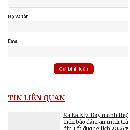
Họ và tên
Email
Gửi bình luận
TIN LIÊN QUAN
Xã Ea Kly: Đẩy mạnh thực
hiện bảo đảm an ninh trật
dịp Tết dương lịch 2026 v