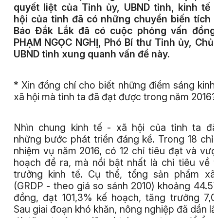
quyết liệt của Tỉnh ủy, UBND tỉnh, kinh tế 
hội của tỉnh đã có những chuyển biến tích 
Báo Đắk Lắk đã có cuộc phỏng vấn đồng 
PHẠM NGỌC NGHỊ
, Phó Bí thư Tỉnh ủy, Chủ 
UBND tỉnh xung quanh vấn đề này.
* Xin đồng chí cho biết những điểm sáng kinh 
xã hội mà tỉnh ta đã đạt được trong năm 2016?
Nhìn chung kinh tế - xã hội của tỉnh ta đ
những bước phát triển đáng kể. Trong 18 chỉ 
nhiệm vụ năm 2016, có 12 chỉ tiêu đạt và vượ
hoạch đề ra, mà nổi bật nhất là chỉ tiêu về 
trưởng kinh tế. Cụ thể, tổng sản phẩm xã
(GRDP - theo giá so sánh 2010) khoảng 44.57
đồng, đạt 101,3% kế hoạch, tăng trưởng 7,
Sau giai đoạn khó khăn, nông nghiệp đã dần lấy