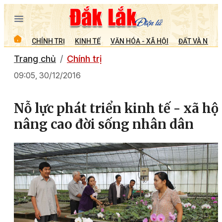
CHÍNH TRỊ
KINH TẾ
VĂN HÓA - XÃ HỘI
ĐẤT VÀ NGƯỜ
Trang chủ
Chính trị
09:05, 30/12/2016
Nỗ lực phát triển kinh tế - xã hội
nâng cao đời sống nhân dân