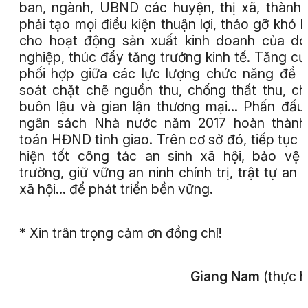
ban, ngành, UBND các huyện, thị xã, thành
phải tạo mọi điều kiện thuận lợi, tháo gỡ khó 
cho hoạt động sản xuất kinh doanh của d
nghiệp, thúc đẩy tăng trưởng kinh tế. Tăng c
phối hợp giữa các lực lượng chức năng để 
soát chặt chẽ nguồn thu, chống thất thu, c
buôn lậu và gian lận thương mại... Phấn đấu
ngân sách Nhà nước năm 2017 hoàn thành
toán HĐND tỉnh giao. Trên cơ sở đó, tiếp tục 
hiện tốt công tác an sinh xã hội, bảo vệ
trường, giữ vững an ninh chính trị, trật tự an 
xã hội… để phát triển bền vững.
* Xin trân trọng cảm ơn đồng chí!
Giang Nam
(thực h