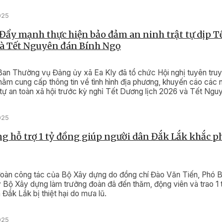
025
 Đẩy mạnh thực hiện bảo đảm an ninh trật tự dịp 
và Tết Nguyên đán Bính Ngọ
Ban Thường vụ Đảng ủy xã Ea Kly đã tổ chức Hội nghị tuyên truy
ằm cung cấp thông tin về tình hình địa phương, khuyến cáo các n
 tự an toàn xã hội trước kỳ nghỉ Tết Dương lịch 2026 và Tết Ngu
025
g hỗ trợ 1 tỷ đồng giúp người dân Đắk Lắk khắc p
đoàn công tác của Bộ Xây dựng do đồng chí Đào Văn Tiến, Phó B
 Bộ Xây dựng làm trưởng đoàn đã đến thăm, động viên và trao 1 
 Đắk Lắk bị thiệt hại do mưa lũ.
025