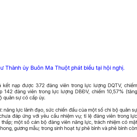
ư Thành ủy Buôn Ma Thuột phát biểu tại hội nghị.
kết nạp được 372 đảng viên trong lực lượng DQTV, chiế
p 142 đảng viên trong lực lượng DBĐV, chiếm 10,57% (tăn
bộ quân sự có cấp ủy.
ư: năng lực lãnh đạo, sức chiến đấu của một số chi bộ quân s
hưa đáp ứng với yêu cầu nhiệm vụ; tỉ lệ đảng viên trong lự
hấp; một số cán bộ đảng viên năng lực, trách nhiệm có mặ
phong, gương mẫu; trong sinh hoạt tự phê bình và phê bình cò