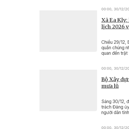
00:00, 30/12/2
Xã Ea Kly:
lịch 2026 
Chiều 29/12, 
quần chúng nh
quan đến trật
Ngọ.
00:00, 30/12/2
Bộ Xây dựn
mưa lũ
Sáng 30/12, 
trách Đảng ủy
người dân tỉnh
00:00, 30/12/2