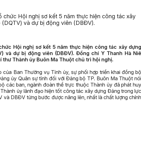
 chức Hội nghị sơ kết 5 năm thực hiện công tác xây
ệ (DQTV) và dự bị động viên (DBĐV).
hức Hội nghị sơ kết 5 năm thực hiện công tác xây dựn
V) và dự bị động viên (DBĐV). Đồng chí Y Thanh Hà Ni
 thư Thành ủy Buôn Ma Thuột chủ trì hội nghị.
o của Ban Thường vụ Tỉnh ủy, sự phối hợp triển khai đồng b
Đảng ủy Quân sự tỉnh đối với Đảng bộ TP. Buôn Ma Thuột nó
 bộ các ban, ngành đoàn thể trực thuộc Thành ủy đã phát hu
 Thành ủy lãnh đạo hiện tốt công tác xây dựng Đảng trong lự
và DBĐV từng bước được nâng lên, nhất là chất lượng chín