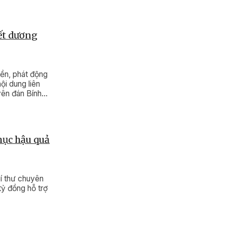
Tết dương
ền, phát động
ội dung liên
yên đán Bính
hục hậu quả
í thư chuyên
tỷ đồng hỗ trợ