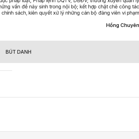
 dục pháp luật, Pháp lệnh DQTV, DBĐV; thường xuyên quản l
ững vấn đề nảy sinh trong nội bộ; kết hợp chặt chẽ công tá
ác chính sách, kiên quyết xử lý những cán bộ đảng viên vi phạ
Hồng Chuyê
BÚT DANH