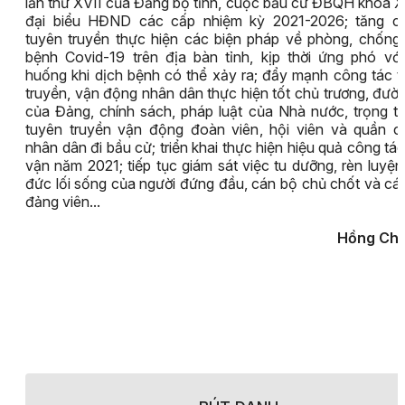
lần thứ XVII của Đảng bộ tỉnh, cuộc bầu cử ĐBQH khóa 
đại biểu HĐND các cấp nhiệm kỳ 2021-2026; tăng c
tuyên truyền thực hiện các biện pháp về phòng, chống
bệnh Covid-19 trên địa bàn tỉnh, kịp thời ứng phó với
huống khi dịch bệnh có thể xảy ra; đẩy mạnh công tác 
truyền, vận động nhân dân thực hiện tốt chủ trương, đườn
của Đảng, chính sách, pháp luật của Nhà nước, trọng t
tuyên truyền vận động đoàn viên, hội viên và quần c
nhân dân đi bầu cử; triển khai thực hiện hiệu quả công tá
vận năm 2021; tiếp tục giám sát việc tu dưỡng, rèn luyệ
đức lối sống của người đứng đầu, cán bộ chủ chốt và cá
đảng viên...
Hồng Ch