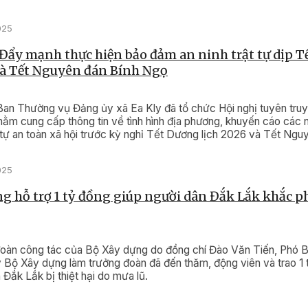
025
 Đẩy mạnh thực hiện bảo đảm an ninh trật tự dịp 
và Tết Nguyên đán Bính Ngọ
Ban Thường vụ Đảng ủy xã Ea Kly đã tổ chức Hội nghị tuyên truy
ằm cung cấp thông tin về tình hình địa phương, khuyến cáo các n
 tự an toàn xã hội trước kỳ nghỉ Tết Dương lịch 2026 và Tết Ngu
025
g hỗ trợ 1 tỷ đồng giúp người dân Đắk Lắk khắc p
đoàn công tác của Bộ Xây dựng do đồng chí Đào Văn Tiến, Phó B
 Bộ Xây dựng làm trưởng đoàn đã đến thăm, động viên và trao 1 
 Đắk Lắk bị thiệt hại do mưa lũ.