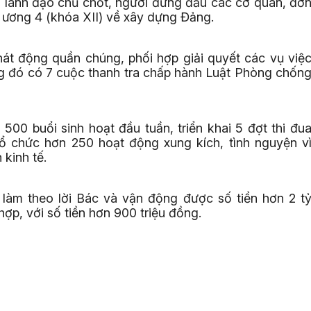
ộ lãnh đạo chủ chốt, người đứng đầu các cơ quan, đơ
g ương 4 (khóa XII) về xây dựng Đảng.
hát động quần chúng, phối hợp giải quyết các vụ việ
ong đó có 7 cuộc thanh tra chấp hành Luật Phòng chốn
500 buổi sinh hoạt đầu tuần, triển khai 5 đợt thi đu
 tổ chức hơn 250 hoạt động xung kích, tình nguyện v
 kinh tế.
m làm theo lời Bác và vận động được số tiền hơn 2 t
g hợp, với số tiền hơn 900 triệu đồng.