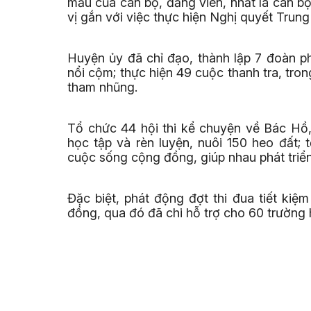
mẫu của cán bộ, đảng viên, nhất là cán b
vị gắn với việc thực hiện Nghị quyết Trun
Huyện ủy đã chỉ đạo, thành lập 7 đoàn p
nổi cộm; thực hiện 49 cuộc thanh tra, tr
tham nhũng.
Tổ chức 44 hội thi kể chuyện về Bác Hồ, 
học tập và rèn luyện, nuôi 150 heo đất;
cuộc sống cộng đồng, giúp nhau phát triển
Đặc biệt, phát động đợt thi đua tiết kiệ
đồng, qua đó đã chi hỗ trợ cho 60 trườn