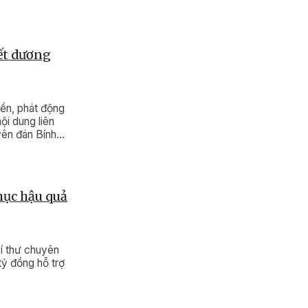
Tết dương
ền, phát động
ội dung liên
yên đán Bính
hục hậu quả
í thư chuyên
tỷ đồng hỗ trợ