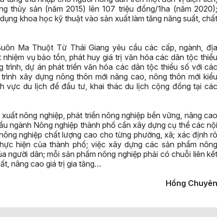
rồng thủy sản (năm 2015) lên 107 triệu đồng/1ha (năm 2020)
dụng khoa học kỹ thuật vào sản xuất làm tăng năng suất, chấ
y Buôn Ma Thuột Từ Thái Giang yêu cầu các cấp, ngành, đị
 nhiệm vụ bảo tồn, phát huy giá trị văn hóa các dân tộc thiể
 trình, dự án phát triển văn hóa các dân tộc thiểu số với cá
ng trình xây dựng nông thôn mới nâng cao, nông thôn mới kiể
nh vực du lịch để đầu tư, khai thác du lịch cộng đồng tại cá
xuất nông nghiệp, phát triển nông nghiệp bền vững, nâng ca
 cầu ngành Nông nghiệp thành phố cần xây dựng cụ thể các nộ
i, nông nghiệp chất lượng cao cho từng phường, xã; xác định r
thực hiện của thành phố; việc xây dựng các sản phẩm nôn
a người dân; mỗi sản phẩm nông nghiệp phải có chuỗi liên kế
ất, nâng cao giá trị gia tăng…
Hồng Chuyê