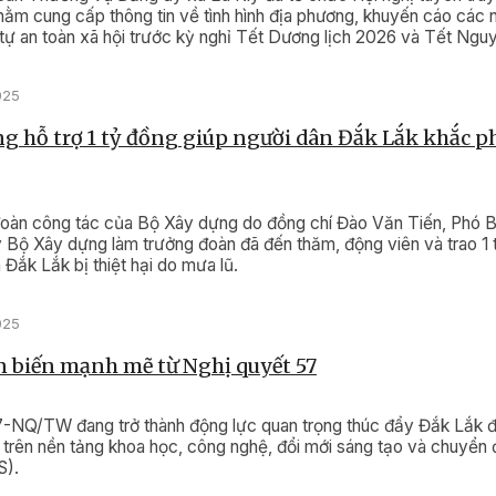
ằm cung cấp thông tin về tình hình địa phương, khuyến cáo các n
 tự an toàn xã hội trước kỳ nghỉ Tết Dương lịch 2026 và Tết Ngu
025
g hỗ trợ 1 tỷ đồng giúp người dân Đắk Lắk khắc p
đoàn công tác của Bộ Xây dựng do đồng chí Đào Văn Tiến, Phó B
 Bộ Xây dựng làm trưởng đoàn đã đến thăm, động viên và trao 1 
 Đắk Lắk bị thiệt hại do mưa lũ.
025
 biến mạnh mẽ từ Nghị quyết 57
7-NQ/TW đang trở thành động lực quan trọng thúc đẩy Đắk Lắk 
ển trên nền tảng khoa học, công nghệ, đổi mới sáng tạo và chuyển
).