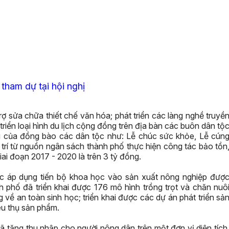
 tham dự tại hội nghị
ợ sửa chữa thiết chế văn hóa; phát triển các làng nghề truyề
triển loại hình du lịch cộng đồng trên địa bàn các buôn dân tộ
ng của đồng bào các dân tộc như: Lễ chúc sức khỏe, Lễ cún
rí từ nguồn ngân sách thành phố thực hiện công tác bảo tồn
ai đoạn 2017 - 2020 là trên 3 tỷ đồng.
iệc áp dụng tiến bộ khoa học vào sản xuất nông nghiệp đượ
 phố đã triển khai được 176 mô hình trồng trọt và chăn nuô
 về an toàn sinh học; triển khai được các dự án phát triển sả
iêu thụ sản phẩm.
ã tăng thu nhập cho người nông dân trên một đơn vị diện tích