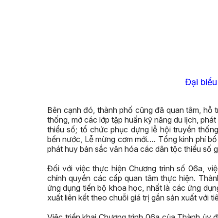
Đại biểu
Bên cạnh đó, thành phố cũng đã quan tâm, hỗ tr
thống, mở các lớp tập huấn kỹ năng du lịch, phát 
thiểu số; tổ chức phục dựng lễ hội truyền thố
bến nước, Lễ mừng cơm mới…. Tổng kinh phí bố t
phát huy bản sắc văn hóa các dân tộc thiểu số gi
Đối với việc thực hiện Chương trình số 06a, v
chính quyền các cấp quan tâm thực hiện. Thành
ứng dụng tiến bộ khoa học, nhất là các ứng dụng
xuất liên kết theo chuỗi giá trị gắn sản xuất với t
Việc triển khai Chương trình 06a của Thành ủy đ