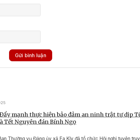
Gửi bình luận
025
 Đẩy mạnh thực hiện bảo đảm an ninh trật tự dịp 
và Tết Nguyên đán Bính Ngọ
Ban Thường vụ Đảng ủy xã Ea Kly đã tổ chức Hội nghị tuyên truy