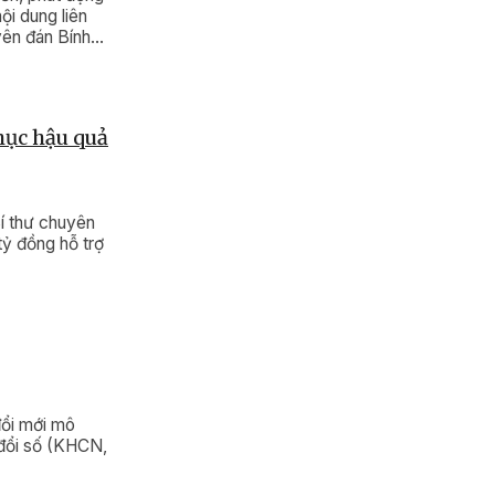
ội dung liên
yên đán Bính
hục hậu quả
í thư chuyên
tỷ đồng hỗ trợ
đổi mới mô
 đổi số (KHCN,