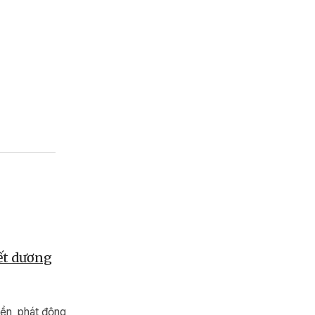
Tết dương
ền, phát động