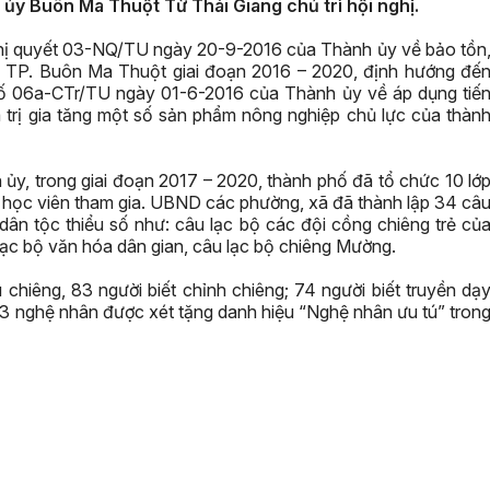
h ủy Buôn Ma Thuột Từ Thái Giang chủ trì hội nghị.
Nghị quyết 03-NQ/TU ngày 20-9-2016 của Thành ủy về bảo tồn
ố TP. Buôn Ma Thuột giai đoạn 2016 – 2020, định hướng đế
số 06a-CTr/TU ngày 01-6-2016 của Thành ủy về áp dụng tiế
 trị gia tăng một số sản phẩm nông nghiệp chủ lực của thàn
ủy, trong giai đoạn 2017 – 2020, thành phố đã tổ chức 10 lớ
0 học viên tham gia. UBND các phường, xã đã thành lập 34 câ
ân tộc thiểu số như: câu lạc bộ các đội cồng chiêng trẻ củ
 lạc bộ văn hóa dân gian, câu lạc bộ chiêng Mường.
 chiêng, 83 người biết chỉnh chiêng; 74 người biết truyền dạ
ó 3 nghệ nhân được xét tặng danh hiệu “Nghệ nhân ưu tú” tron