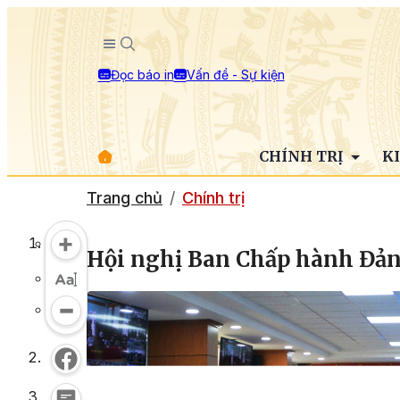
Đọc báo in
Vấn đề - Sự kiện
CHÍNH TRỊ
K
Trang chủ
Chính trị
Hội nghị Ban Chấp hành Đản