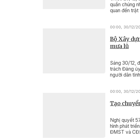
quần chúng nh
quan đến trật
Ngọ.
00:00, 30/12/2
Bộ Xây dựn
mưa lũ
Sáng 30/12, 
trách Đảng ủy
người dân tỉnh
00:00, 30/12/2
Tạo chuyển
Nghị quyết 5
hình phát tri
ĐMST và CĐS