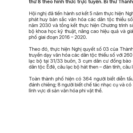
thứ 8 theo hình thức trực tuyến. Bí thư Thàn
Hội nghị đã tiến hành sơ kết 5 năm thực hiện 
phát huy bản sắc văn hóa các dân tộc thiểu s
năm 2030 và tổng kết thực hiện Chương trình 
bộ khoa học kỹ thuật, nâng cao hiệu quả và giá
phố giai đoạn 2016 – 2020.
Theo đó, thực hiện Nghị quyết số 03 của Thành 
truyền dạy văn hóa các dân tộc thiểu số với 26
lạc bộ tại 31/33 buôn, 3 cụm dân cư đồng bào d
dân tộc Êđê, câu lạc bộ hát then – đàn tính, câu
Toàn thành phố hiện có 364 người biết diễn tấu
đánh chiêng; 8 người biết chế tác nhạc cụ và c
lĩnh vực di sản văn hóa phi vật thể.