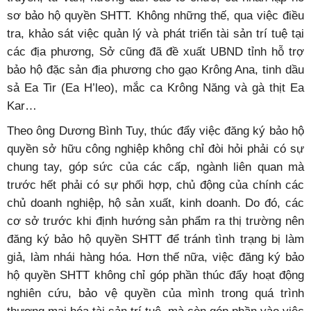
dựng và triển khai mô hình quản lý và phát triển tài sản
trí tuệ …
Bên cạnh đó, Sở Khoa học và Công nghệ cũng đã tuyên
truyền, tư vấn, hướng dẫn các tổ chức, cá nhân lập hồ
sơ bảo hộ quyền SHTT. Không những thế, qua việc điều
tra, khảo sát việc quản lý và phát triển tài sản trí tuệ tại
các địa phương, Sở cũng đã đề xuất UBND tỉnh hỗ trợ
bảo hộ đặc sản địa phương cho gạo Krông Ana, tinh dầu
sả Ea Tir (Ea H’leo), mắc ca Krông Năng và gà thịt Ea
Kar…
Theo ông Dương Bình Tuy, thúc đẩy việc đăng ký bảo hộ
quyền sở hữu công nghiệp không chỉ đòi hỏi phải có sự
chung tay, góp sức của các cấp, ngành liên quan mà
trước hết phải có sự phối hợp, chủ động của chính các
chủ doanh nghiệp, hộ sản xuất, kinh doanh. Do đó, các
cơ sở trước khi định hướng sản phẩm ra thị trường nên