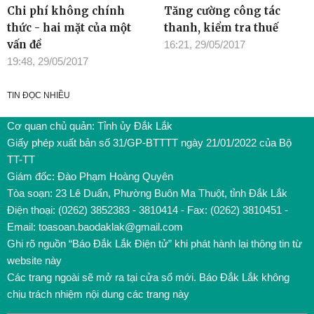
Chi phí không chính
Tăng cường công tác
thức - hai mặt của một
thanh, kiểm tra thuế
vấn đề
16:21, 29/05/2017
19:48, 29/05/2017
TIN ĐỌC NHIỀU
Cơ quan chủ quản: Tỉnh ủy Đắk Lắk
Giấy phép xuất bản số 31/GP-BTTTT ngày 21/01/2022 của Bộ
TT-TT
Giám đốc: Đào Phạm Hoàng Quyên
Tòa soạn: 23 Lê Duẩn, Phường Buôn Ma Thuột, tỉnh Đắk Lắk
Điện thoại: (0262) 3852383 - 3810414 - Fax: (0262) 3810451 -
Email: toasoan.baodaklak@gmail.com