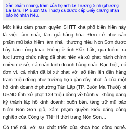
thời gian. Đó cũng chính là bài học đắt giá không chỉ cho
các địa phương mà kể các doanh nghiệp trong và ngoài
nhà nước về việc bảo vệ và phát triển thương hiệu, sản
phẩm của mình.
Sản phẩm nhang, trầm của hộ anh Lê Trường Sinh (phường
Ea Tam, TP. Buôn Ma Thuột) đã được cấp Giấy chứng nhận
bảo hộ nhãn hiệu.
Một kiểu xâm phạm quyền SHTT khá phổ biến hiện này
là việc làm nhái, làm giả hàng hóa. Đơn cử như sản
phẩm mũ bảo hiểm làm nhái thương hiệu Nón Sơn được
bày bán công khai. Riêng ở tỉnh Đắk Lắk, qua kiểm tra
lực lượng chức năng đã phát hiện và xử phạt hành chính
nhiều cơ sở, cá nhân kinh doanh hàng nhái. Đặc biệt, có
đơn vị, cá nhân đã bị xử phạt với số tiền lên đến hàng
trăm triệu đồng như trường hợp gần đây nhất là của một
hộ kinh doanh ở phường Tân Lập (TP. Buôn Ma Thuột) bị
UBND tỉnh xử phạt 139 triệu đồng về hành vi không đăng