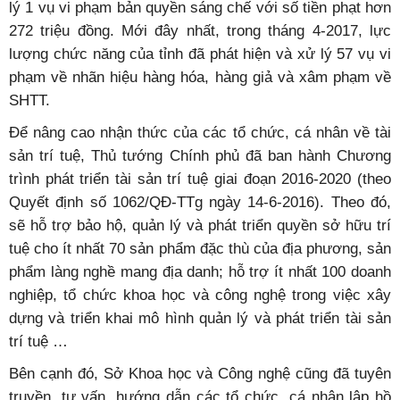
tăng. Chỉ trong năm 2016, Chi cục Quản lý thị trường
tỉnh đã xử lý 16 vụ xâm phạm giả mạo về nhãn hiệu với
số tiền phạt hơn 122 triệu đồng, trị giá hàng hóa vi phạm
trên 90 triệu đồng. Đặc biệt, Tòa án Nhân dân tỉnh đã xử
lý 1 vụ vi phạm bản quyền sáng chế với số tiền phạt hơn
272 triệu đồng. Mới đây nhất, trong tháng 4-2017, lực
lượng chức năng của tỉnh đã phát hiện và xử lý 57 vụ vi
phạm về nhãn hiệu hàng hóa, hàng giả và xâm phạm về
SHTT.
Để nâng cao nhận thức của các tổ chức, cá nhân về tài
sản trí tuệ, Thủ tướng Chính phủ đã ban hành Chương
trình phát triển tài sản trí tuệ giai đoạn 2016-2020 (theo
Quyết định số 1062/QĐ-TTg ngày 14-6-2016). Theo đó,
sẽ hỗ trợ bảo hộ, quản lý và phát triển quyền sở hữu trí
tuệ cho ít nhất 70 sản phẩm đặc thù của địa phương, sản
phẩm làng nghề mang địa danh; hỗ trợ ít nhất 100 doanh
nghiệp, tổ chức khoa học và công nghệ trong việc xây