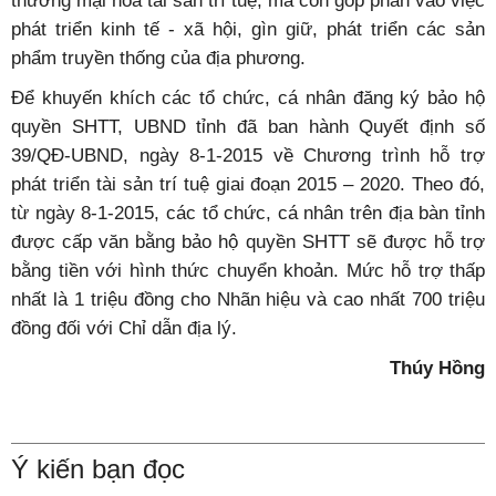
đăng ký bảo hộ quyền SHTT để tránh tình trạng bị làm
giả, làm nhái hàng hóa. Hơn thế nữa, việc đăng ký bảo
hộ quyền SHTT không chỉ góp phần thúc đẩy hoạt động
nghiên cứu, bảo vệ quyền của mình trong quá trình
thương mại hóa tài sản trí tuệ, mà còn góp phần vào việc
phát triển kinh tế - xã hội, gìn giữ, phát triển các sản
phẩm truyền thống của địa phương.
Để khuyến khích các tổ chức, cá nhân đăng ký bảo hộ
quyền SHTT, UBND tỉnh đã ban hành Quyết định số
39/QĐ-UBND, ngày 8-1-2015 về Chương trình hỗ trợ
phát triển tài sản trí tuệ giai đoạn 2015 – 2020. Theo đó,
từ ngày 8-1-2015, các tổ chức, cá nhân trên địa bàn tỉnh
được cấp văn bằng bảo hộ quyền SHTT sẽ được hỗ trợ
bằng tiền với hình thức chuyển khoản. Mức hỗ trợ thấp
nhất là 1 triệu đồng cho Nhãn hiệu và cao nhất 700 triệu
đồng đối với Chỉ dẫn địa lý.
Thúy Hồng