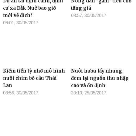
Dự án tái định canh, định
Nông dân "găm" tiêu chờ
cư xã Đắk Nuê bao giờ
tăng giá
mới về đích?
08:57, 30/05/2017
09:01, 30/05/2017
Kiếm tiền tỷ nhờ mô hình
Nuôi hươu lấy nhung
nuôi chim bồ câu Thái
đem lại nguồn thu nhập
Lan
cao và ổn định
08:56, 30/05/2017
20:10, 29/05/2017