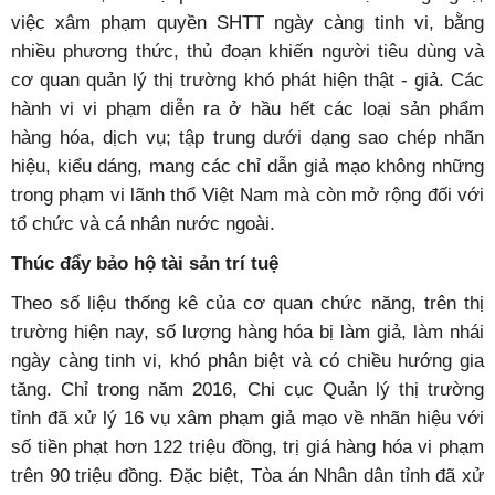
ký thành lập hộ kinh doanh; buôn bán, tàng trữ mũ bảo
hiểm Nón Sơn giả, xâm phạm quyền kiểu dáng công
nghiệp của Công ty TNHH thời trang Nón Sơn…
Có thể nói, với sự phát triển của khoa học công nghệ,
việc xâm phạm quyền SHTT ngày càng tinh vi, bằng
nhiều phương thức, thủ đoạn khiến người tiêu dùng và
cơ quan quản lý thị trường khó phát hiện thật - giả. Các
hành vi vi phạm diễn ra ở hầu hết các loại sản phẩm
hàng hóa, dịch vụ; tập trung dưới dạng sao chép nhãn
hiệu, kiểu dáng, mang các chỉ dẫn giả mạo không những
trong phạm vi lãnh thổ Việt Nam mà còn mở rộng đối với
tổ chức và cá nhân nước ngoài.
Thúc đẩy bảo hộ tài sản trí tuệ
Theo số liệu thống kê của cơ quan chức năng, trên thị
trường hiện nay, số lượng hàng hóa bị làm giả, làm nhái
ngày càng tinh vi, khó phân biệt và có chiều hướng gia