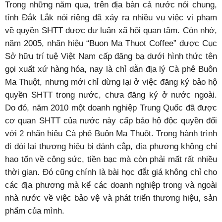
hộ quyền sở hữu trí tuệ (SHTT) là điều cấp thiết; trong
đó, doanh nghiệp và người dân đóng vai trò chủ đạo.
Muôn kiểu xâm phạm quyền SHTT
Trong những năm qua, trên địa bàn cả nước nói chung,
tỉnh Đắk Lắk nói riêng đã xảy ra nhiều vụ việc vi phạm
về quyền SHTT được dư luận xã hội quan tâm. Còn nhớ,
năm 2005, nhãn hiệu “Buon Ma Thuot Coffee” được Cục
Sở hữu trí tuệ Việt Nam cấp đăng bạ dưới hình thức tên
gọi xuất xứ hàng hóa, nay là chỉ dẫn địa lý Cà phê Buôn
Ma Thuột, nhưng mới chỉ dừng lại ở việc đăng ký bảo hộ
quyền SHTT trong nước, chưa đăng ký ở nước ngoài.
Do đó, năm 2010 một doanh nghiệp Trung Quốc đã được
cơ quan SHTT của nước này cấp bảo hộ độc quyền đối
với 2 nhãn hiệu Cà phê Buôn Ma Thuột. Trong hành trình
đi đòi lại thương hiệu bị đánh cắp, địa phương không chỉ
hao tổn về công sức, tiền bạc mà còn phải mất rất nhiều