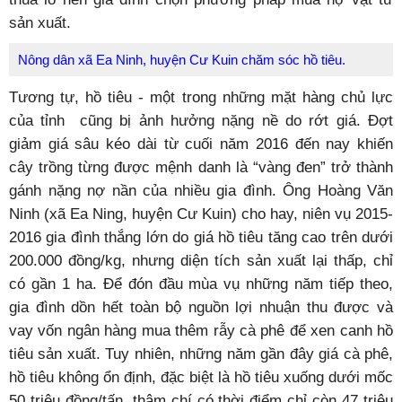
sản xuất.
Nông dân xã Ea Ninh, huyện Cư Kuin chăm sóc hồ tiêu.
Tương tự, hồ tiêu - một trong những mặt hàng chủ lực
của tỉnh cũng bị ảnh hưởng nặng nề do rớt giá. Đợt
giảm giá sâu kéo dài từ cuối năm 2016 đến nay khiến
cây trồng từng được mệnh danh là “vàng đen” trở thành
gánh nặng nợ nần của nhiều gia đình. Ông Hoàng Văn
Ninh (xã Ea Ning, huyện Cư Kuin) cho hay, niên vụ 2015-
2016 gia đình thắng lớn do giá hồ tiêu tăng cao trên dưới
200.000 đồng/kg, nhưng diện tích sản xuất lại thấp, chỉ
có gần 1 ha. Để đón đầu mùa vụ những năm tiếp theo,
gia đình dồn hết toàn bộ nguồn lợi nhuận thu được và
vay vốn ngân hàng mua thêm rẫy cà phê để xen canh hồ
tiêu sản xuất. Tuy nhiên, những năm gần đây giá cà phê,
hồ tiêu không ổn định, đặc biệt là hồ tiêu xuống dưới mốc
50 triệu đồng/tấn, thậm chí có thời điểm chỉ còn 47 triệu