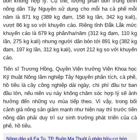
bón không hợp lý. Cụ thể, lượng phân bón trung bình
nông dân Tây Nguyên sử dụng cho mỗi ha cà phê mỗi
năm là 871 kg (389 kg đạm, 158 kg lân, 342 kg kali),
vượt 86 kg so với khuyến cáo. Riêng tỉnh Đắk Lắk mức
khuyến cáo là 679 kg phân/ha/năm (312 kg đạm, 110 kg
lân, 275 kg kali) nhưng người dân bón tới 891 kg (382 kg
đạm, 197 kg lân, 312 kg kali), vượt 212 kg so với khuyến
cáo.
Tiến sĩ Trương Hồng, Quyền Viện trưởng Viện Khoa học
Kỹ thuật Nông lâm nghiệp Tây Nguyên phân tích, cà phê,
hồ tiêu là cây công nghiệp dài ngày, chi phí đầu tư ban
đầu lớn, nếu niên vụ này không chăm sóc hợp lý sẽ ảnh
hưởng đến những vụ mùa tiếp theo. Vì vậy, trong bối
cảnh giá nông sản giảm mạnh như hiện nay thì trước tiên
nông dân phải duy trì sự sinh trưởng phát triển của cà
phê, hồ tiêu.
Nông dân xã Ea Tu, TP. Buôn Ma Thuột ủ phân hữu cơ bón