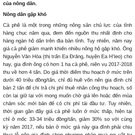
của nông dân.
Nông dân gặp khó
Cà phê là một trong những nông sản chủ lực của tỉnh
hàng chục năm qua, đem đến nguồn thu nhất định cho
hàng ngàn hộ dân trên địa bàn tỉnh. Tuy nhiên, năm nay
giá cà phê giảm mạnh khiến nhiều nông hộ gặp khó. Ông
Nguyễn Văn Hòa (thị trấn Ea Đrăng, huyện Ea H’leo) cho
hay, gia đình ông có hơn 1 ha cà phê, niên vụ 2017-2018
thu về hơn 4 tấn. Do giá thời điểm thu hoạch ở mức trên
dưới 40 triệu đồng/tấn, chỉ đủ huề vốn nên gia đình chỉ
bán 2 tấn để chi trả chi phí thuê nhân công thu hoạch, số
còn lại giữ lại với mong muốn chờ giá lên hoặc đến mùa
chăm sóc mới bán để có chi phí tái đầu tư. Tuy nhiên,
thời gian gần đây giá cà phê luôn ở mức thấp, hiện tại
chỉ ở mốc 33-34 triệu đồng/tấn, giảm 30% so với cùng
kỳ năm 2017, nếu bán ở mức giá này gia đình phải chịu
thua lỗ nên gia đình chọn phương pháp mua nợ vật tư