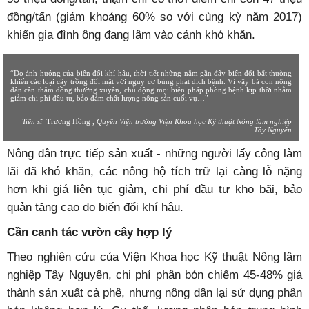
đồng/tấn (giảm khoảng 60% so với cùng kỳ năm 2017)
khiến gia đình ông đang lâm vào cảnh khó khăn.
“Do ảnh hưởng của biến đổi khí hậu, thời tiết những năm gần đây biến đổi bất thường
khiến các loại cây trồng đối mặt với nguy cơ bùng phát dịch bệnh. Vì vậy bà con nông
dân cần thăm đồng thường xuyên, chủ động mọi biện pháp phòng bệnh kịp thời nhằm
giảm chi phí đầu tư, bảo đảm chất lượng nông sản cuối vụ…”
Tiến sĩ
Trương Hồng
, Quyền Viện trưởng Viện Khoa học Kỹ thuật Nông lâm nghiệp
Tây Nguyên
Nông dân trực tiếp sản xuất - những người lấy công làm
lãi đã khó khăn, các nông hộ tích trữ lại càng lỗ nặng
hơn khi giá liên tục giảm, chi phí đầu tư kho bãi, bảo
quản tăng cao do biến đổi khí hậu.
Cần canh tác vườn cây hợp lý
Theo nghiên cứu của Viện Khoa học Kỹ thuật Nông lâm
nghiệp Tây Nguyên, chi phí phân bón chiếm 45-48% giá
thành sản xuất cà phê, nhưng nông dân lại sử dụng phân