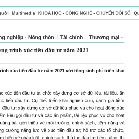
gười
Multimedia
KHOA HỌC - CÔNG NGHỆ - CHUYỂN ĐỔI SỐ
Qu
ọc báo in
Tòa soạn - Bạn đọc
Vấn Đề Bạn Đọc Quan Tâm
ng nghiệp - Nông thôn
Tài chính
Thương mại - Dịch 
ơng trình xúc tiến đầu tư năm 2021
nh xúc tiến đầu tư năm 2021 với tổng kinh phí triển khai
c xúc tiến đầu tư tại chỗ; xây dựng cơ sở dữ liệu, tài liệu, ấn
c tiến đầu tư. Cụ thể: triển khai nghiên cứu, đánh giá tiềm
ác đầu tư; xây dựng cơ sở dữ liệu phục vụ cho hoạt động xúc
ểm kêu gọi đầu tư và các ấn phẩm, tài liệu phục vụ cho hoạt
quảng bá, giới thiệu về môi trường, chính sách, tiềm năng và
ăng cường năng lực về xúc tiến đầu tư; hỗ trợ các tổ chức,
m hiểu về pháp luật, chính sách, thủ tục đầu tư; tiềm năng, thị