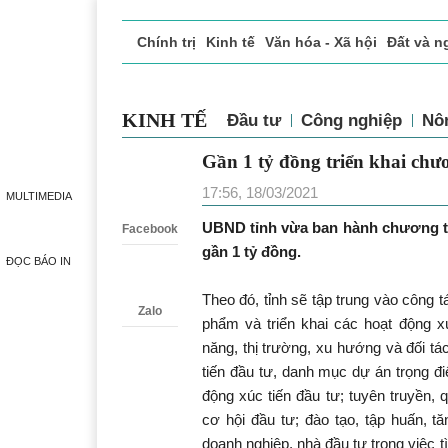
Chính trị
Kinh tế
Văn hóa - Xã hội
Đất và n
Doanh nghiệp giới thiệu
Phóng sự - Ký sự
Đ
KINH TẾ
Đầu tư
Công nghiệp
Nô
Gần 1 tỷ đồng triển khai chư
Zalo
17:56, 18/03/2021
MULTIMEDIA
UBND tỉnh vừa ban hành chương trì
Facebook
gần 1 tỷ đồng.
ĐỌC BÁO IN
Theo đó, tỉnh sẽ tập trung vào công tá
Zalo
phẩm và triển khai các hoạt động xú
năng, thị trường, xu hướng và đối t
tiến đầu tư, danh mục dự án trọng đi
động xúc tiến đầu tư; tuyên truyền, 
cơ hội đầu tư; đào tạo, tập huấn, t
doanh nghiệp, nhà đầu tư trong việc tì