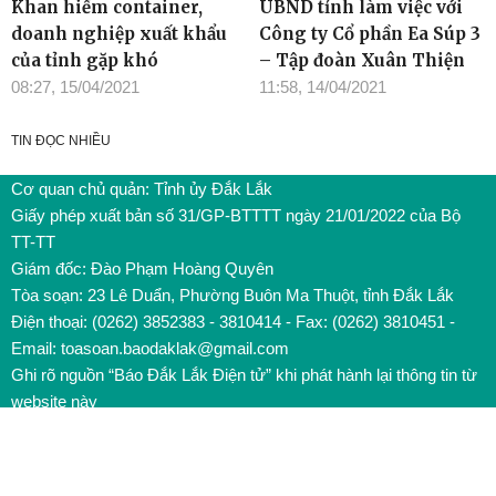
Khan hiếm container,
UBND tỉnh làm việc với
doanh nghiệp xuất khẩu
Công ty Cổ phần Ea Súp 3
của tỉnh gặp khó
– Tập đoàn Xuân Thiện
08:27, 15/04/2021
11:58, 14/04/2021
TIN ĐỌC NHIỀU
Cơ quan chủ quản: Tỉnh ủy Đắk Lắk
Giấy phép xuất bản số 31/GP-BTTTT ngày 21/01/2022 của Bộ
TT-TT
Giám đốc: Đào Phạm Hoàng Quyên
Tòa soạn: 23 Lê Duẩn, Phường Buôn Ma Thuột, tỉnh Đắk Lắk
Điện thoại: (0262) 3852383 - 3810414 - Fax: (0262) 3810451 -
Email: toasoan.baodaklak@gmail.com
Ghi rõ nguồn “Báo Đắk Lắk Điện tử” khi phát hành lại thông tin từ
website này
Các trang ngoài sẽ mở ra tại cửa sổ mới. Báo Đắk Lắk không
chịu trách nhiệm nội dung các trang này