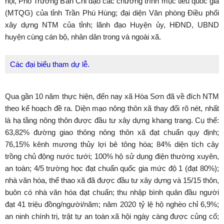
hội, Phó Trưởng Ban Chỉ đạo các chương trình mục tiêu quốc gia
(MTQG) của tỉnh Trần Phú Hùng; đại diện Văn phòng Điều phối
xây dựng NTM của tỉnh; lãnh đạo Huyện ủy, HĐND, UBND
huyện cùng cán bộ, nhân dân trong và ngoài xã.
Các đại biểu tham dự lễ.
Qua gần 10 năm thực hiện, đến nay xã Hòa Sơn đã về đích NTM
theo kế hoạch đề ra. Diện mạo nông thôn xã thay đổi rõ nét, nhất
là hạ tầng nông thôn được đầu tư xây dựng khang trang. Cụ thể:
63,82% đường giao thông nông thôn xã đạt chuẩn quy định;
76,15% kênh mương thủy lợi bê tông hóa; 84% diện tích cây
trồng chủ động nước tưới; 100% hộ sử dụng điện thường xuyên,
an toàn; 4/5 trường học đạt chuẩn quốc gia mức độ 1 (đạt 80%);
nhà văn hóa, thể thao xã đã được đầu tư xây dựng và 15/15 thôn,
buôn có nhà văn hóa đạt chuẩn; thu nhập bình quân đầu người
đạt 41 triệu đồng/người/năm; năm 2020 tỷ lệ hộ nghèo chỉ 6,9%;
an ninh chính trị, trật tự an toàn xã hội ngày càng được củng cố;