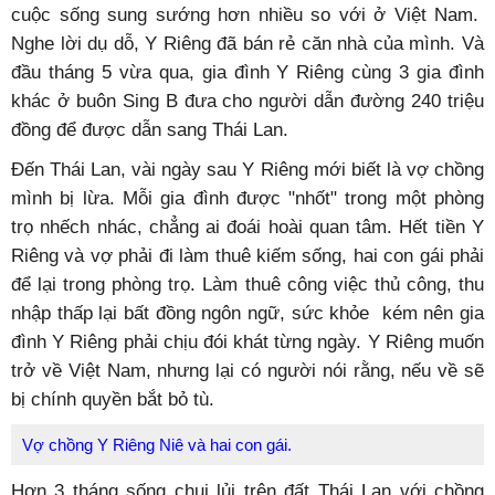
cuộc sống sung sướng hơn nhiều so với ở Việt Nam.
Nghe lời dụ dỗ, Y Riêng đã bán rẻ căn nhà của mình. Và
đầu tháng 5 vừa qua, gia đình Y Riêng cùng 3 gia đình
khác ở buôn Sing B đưa cho người dẫn đường 240 triệu
đồng để được dẫn sang Thái Lan.
Đến Thái Lan, vài ngày sau Y Riêng mới biết là vợ chồng
mình bị lừa. Mỗi gia đình được "nhốt" trong một phòng
trọ nhếch nhác, chẳng ai đoái hoài quan tâm. Hết tiền Y
Riêng và vợ phải đi làm thuê kiếm sống, hai con gái phải
để lại trong phòng trọ. Làm thuê công việc thủ công, thu
nhập thấp lại bất đồng ngôn ngữ, sức khỏe kém nên gia
đình Y Riêng phải chịu đói khát từng ngày. Y Riêng muốn
trở về Việt Nam, nhưng lại có người nói rằng, nếu về sẽ
bị chính quyền bắt bỏ tù.
Vợ chồng Y Riêng Niê và hai con gái.
Hơn 3 tháng sống chui lủi trên đất Thái Lan với chồng