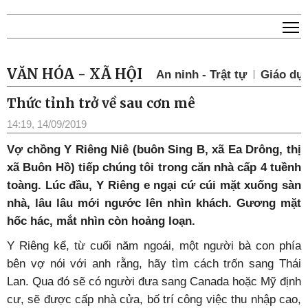
T
VĂN HÓA - XÃ HỘI
An ninh - Trật tự
Giáo dụ
Thức tỉnh trở về sau cơn mê
14:19, 14/09/2019
Vợ chồng Y Riêng Niê (buôn Sing B, xã Ea Drông, thị
xã Buôn Hồ) tiếp chúng tôi trong căn nhà cấp 4 tuềnh
toàng. Lúc đầu, Y Riêng e ngại cứ cúi mặt xuống sàn
nhà, lâu lâu mới ngước lên nhìn khách. Gương mặt
hốc hác, mắt nhìn còn hoảng loạn.
Y Riêng kể, từ cuối năm ngoái, một người bà con phía
bên vợ nói với anh rằng, hãy tìm cách trốn sang Thái
Lan. Qua đó sẽ có người đưa sang Canada hoặc Mỹ định
cư, sẽ được cấp nhà cửa, bố trí công việc thu nhập cao,