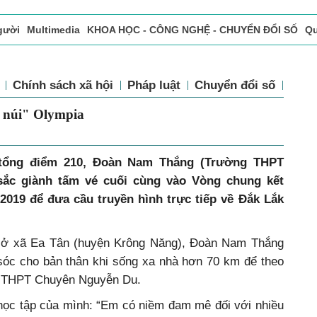
gười
Multimedia
KHOA HỌC - CÔNG NGHỆ - CHUYỂN ĐỔI SỐ
Qu
ọc báo in
Tòa soạn - Bạn đọc
Vấn Đề Bạn Đọc Quan Tâm
TIN
tế
Chính sách xã hội
Pháp luật
Chuyển đổi số
Th
à leo núi" Olympia
i tổng điểm 210, Đoàn Nam Thắng (Trường THPT
ắc giành tấm vé cuối cùng vào Vòng chung kết
019 để đưa cầu truyền hình trực tiếp về Đắk Lắk
ân ở xã Ea Tân (huyện Krông Năng), Đoàn Nam Thắng
óc cho bản thân khi sống xa nhà hơn 70 km để theo
g THPT Chuyên Nguyễn Du.
học tập của mình: “Em có niềm đam mê đối với nhiều