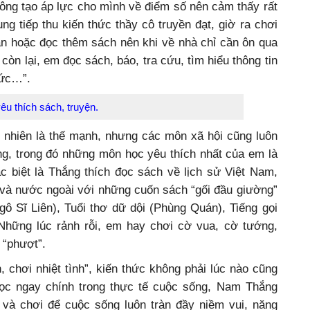
hông tạo áp lực cho mình về điểm số nên cảm thấy rất
ung tiếp thu kiến thức thầy cô truyền đạt, giờ ra chơi
bạn hoặc đọc thêm sách nên khi về nhà chỉ cần ôn qua
còn lại, em đọc sách, báo, tra cứu, tìm hiểu thông tin
hức…”.
u thích sách, truyện.
nhiên là thế mạnh, nhưng các môn xã hội cũng luôn
, trong đó những môn học yêu thích nhất của em là
c biệt là Thắng thích đọc sách về lịch sử Việt Nam,
 và nước ngoài với những cuốn sách “gối đầu giường”
gô Sĩ Liên), Tuổi thơ dữ dội (Phùng Quán), Tiếng gọi
hững lúc rảnh rỗi, em hay chơi cờ vua, cờ tướng,
 “phượt”.
chơi nhiệt tình”, kiến thức không phải lúc nào cũng
ọc ngay chính trong thực tế cuộc sống, Nam Thắng
c và chơi để cuộc sống luôn tràn đầy niềm vui, năng