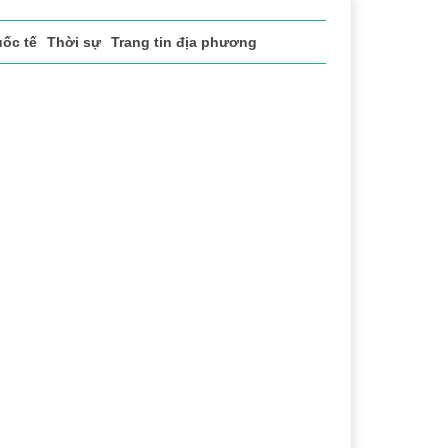
ốc tế
Thời sự
Trang tin địa phương
 ĐỌC NHIỀU
ể thao
Văn hóa