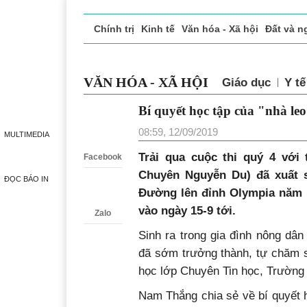
Chính trị
Kinh tế
Văn hóa - Xã hội
Đất và n
Doanh nghiệp giới thiệu
Phóng sự - Ký sự
Đ
VĂN HÓA - XÃ HỘI
Giáo dục
Y 
Bí quyết học tập của "nh
Zalo
08:59, 12/09/2019
MULTIMEDIA
Trải qua cuộc thi quý 4 vớ
Facebook
Chuyên Nguyễn Du) đã xuất s
ĐỌC BÁO IN
Đường lên đỉnh Olympia năm 2
vào ngày 15-9 tới.
Zalo
Sinh ra trong gia đình nông d
đã sớm trưởng thành, tự chăm s
học lớp Chuyên Tin học, Trườn
Nam Thắng chia sẻ về bí quyết 