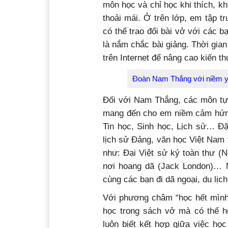
môn học và chỉ học khi thích, k
thoải mái. Ở trên lớp, em tập tr
có thể trao đổi bài vở với các 
là nắm chắc bài giảng. Thời gian 
trên Internet để nâng cao kiến t
Đoàn Nam Thắng với niềm yê
Đối với Nam Thắng, các môn tự 
mang đến cho em niềm cảm hứng
Tin học, Sinh học, Lịch sử… Đặ
lịch sử Đảng, văn học Việt Nam
như: Đại Việt sử ký toàn thư (N
nơi hoang dã (Jack London)… N
cùng các bạn đi dã ngoại, du lịch
Với phương châm “học hết mình, 
học trong sách vở mà có thể h
luôn biết kết hợp giữa việc họ