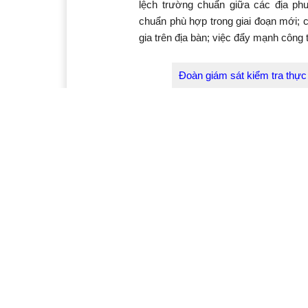
lệch trường chuẩn giữa các địa phư
chuẩn phù hợp trong giai đoạn mới;
gia trên địa bàn; việc đẩy mạnh công
Đoàn giám sát kiểm tra thực
Để tiếp tục triển khai hiệu quả công
ĐT kiến nghị các cấp, ngành, địa phư
các trường đã có trong lộ trình côn
viên/lớp các bậc học được phân cấp
ngân sách cấp huyện để cải tạo, nân
Phát biểu kết luận buổi làm việc, 
nghị thời gian tới, Sở GD-ĐT chỉ đạo,
bàn nhằm giải quyết dứt điểm tình trạ
trình giáo dục theo lộ trình, thứ tự 
kiến nghị, đề xuất của ngành, Đoàn g
quyền giải quyết theo quy định.