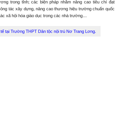
ơng trong tỉnh; các biện pháp nhằm nâng cao tiêu chí đạt
 công tác xây dựng, nâng cao thương hiệu trường chuẩn quốc
 tác xã hội hóa giáo dục trong các nhà trường…
 tế tại Trường THPT Dân tộc nội trú Nơ Trang Lơng.
 tác xây dựng trường đạt chuẩn quốc gia trên địa bàn, Sở GD-
ơng tăng cường bố trí kinh phí để đầu tư cơ sở vật chất cho
g nhận trường chuẩn quốc gia; bố trí đảm bảo đủ tỷ lệ giáo
 theo quy định; tăng ngân sách tỉnh hỗ trợ có mục tiêu cho
g cấp trường đạt chuẩn quốc gia…
Trưởng Ban Văn hóa – Xã hội HĐND tỉnh Phan Thị Như Thủy đề
 rà soát việc xây dựng trường học đạt chuẩn quốc gia trên địa
ng “nợ” tiêu chí đạt chuẩn; tiếp tục quan tâm đầu tư các công
ưu tiên; đẩy mạnh công tác xã hội hóa giáo dục. Đối với những
iám sát tiếp thu, tổng hợp và sẽ báo cáo, trình cấp có thẩm