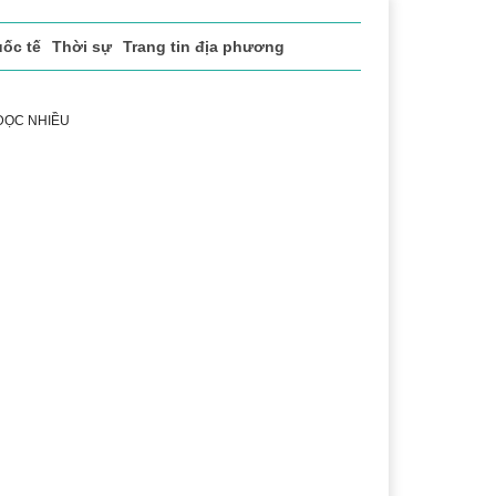
ốc tế
Thời sự
Trang tin địa phương
 ĐỌC NHIỀU
ể thao
Văn hóa