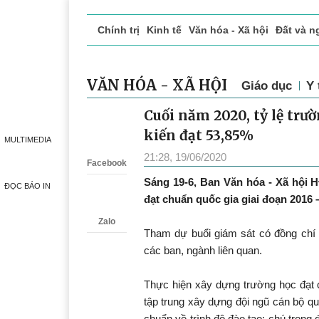
Chính trị
Kinh tế
Văn hóa - Xã hội
Đất và n
Doanh nghiệp giới thiệu
Phóng sự - Ký sự
Đ
VĂN HÓA - XÃ HỘI
Giáo dục
Y 
Cuối năm 2020, tỷ lệ trư
Zalo
kiến đạt 53,85%
MULTIMEDIA
21:28, 19/06/2020
Facebook
Sáng 19-6, Ban Văn hóa - Xã hội 
ĐỌC BÁO IN
đạt chuẩn quốc gia giai đoạn 2016 
Zalo
Tham dự buổi giám sát có đồng chí
các ban, ngành liên quan.
Thực hiện xây dựng trường học đạt 
tập trung xây dựng đội ngũ cán bộ qu
chuẩn về trình độ đào tạo; chú trọng đ