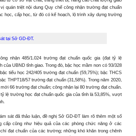
ị quán triệt nội dung Quy chế công nhận trường đạt chuẩn
 học, cấp học, từ đó có kế hoạch, lộ trình xây dựng trường
sát tại Sở GD-ĐT.
ông nhận 485/1.024 trường đạt chuẩn quốc gia (đạt tỷ lệ
ch của UBND tỉnh giao. Trong đó, bậc học mầm non có 93/328
; bậc tiểu học 242/405 trường đạt chuẩn (59,75%); bậc THCS
 bậc THPT18/57 trường đạt chuẩn (31,58%). Trong năm 2020,
 mới 66 trường đạt chuẩn; công nhận lại 80 trường đạt chuẩn.
ỷ lệ trường học đạt chuẩn quốc gia của tỉnh là 53,85%, vượt
nh.
giám sát đã thảo luận, đề nghị Sở GD-ĐT làm rõ thêm một số
ng cấp cũng như hiệu quả của các phòng chức năng ở các
u chí đạt chuẩn của các trường; những khó khăn trong chênh