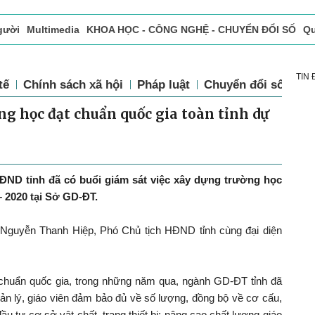
gười
Multimedia
KHOA HỌC - CÔNG NGHỆ - CHUYỂN ĐỔI SỐ
Qu
ọc báo in
Tòa soạn - Bạn đọc
Vấn Đề Bạn Đọc Quan Tâm
TIN
tế
Chính sách xã hội
Pháp luật
Chuyển đổi số
Th
ờng học đạt chuẩn quốc gia toàn tỉnh dự
HĐND tỉnh đã có buổi giám sát việc xây dựng trường học
– 2020 tại Sở GD-ĐT.
 Nguyễn Thanh Hiệp, Phó Chủ tịch HĐND tỉnh cùng đại diện
chuẩn quốc gia, trong những năm qua, ngành GD-ĐT tỉnh đã
ản lý, giáo viên đảm bảo đủ về số lượng, đồng bộ về cơ cấu,
ầu tư cơ sở vật chất, trang thiết bị; nâng cao chất lượng giáo