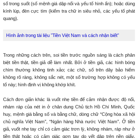
sổ trong suốt (số mệnh giá dập nổi và yếu tố hình ẩn); hoặc dùng
kính lúp, đèn cực tím (kiểm tra chữ in siêu nhỏ, các yếu tố phát
quang).
Hình ảnh trong tài liệu "Tiền Việt Nam và cách nhận biết"
Trong những cách trên, soi tiền trước nguồn sáng là cách phân
biệt tiền thật, tiền giả dễ làm nhất. Bởi ở tiền giả, các hình bóng
chìm thường không tinh xảo; các chữ, số trên dây bảo hiểm
không rõ ràng, không sắc nét, một số trường hợp không có yếu
tố này; hình định vị không khớp khít.
Cách đơn giản khác là vuốt nhẹ tiền để cảm nhận được độ nổi,
nhám ráp của nét in ở chân dung Chủ tịch Hồ Chí Minh, Quốc
huy, mệnh giá bằng số và bằng chữ, dòng chữ “Cộng hòa xã hội
chủ nghĩa Việt Nam”, “Ngân hàng Nhà nước Việt Nam”. Ở tiền
giả, vuốt nhẹ tay chỉ có cảm giác trơn lỳ, không nhám, ráp như ở
tiền thật hoặc có cảm giác gợn tay do vết dập trên nền giấy,