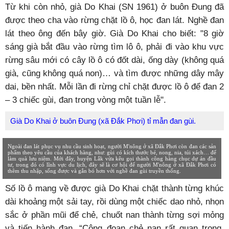
Từ khi còn nhỏ, già Do Khai (SN 1961) ở buôn Đung đã
được theo cha vào rừng chặt lồ ô, học đan lát. Nghề đan
lát theo ông đến bây giờ. Già Do Khai cho biết: "8 giờ
sáng già bắt đầu vào rừng tìm lô ô, phải đi vào khu vực
rừng sâu mới có cây lồ ô có đốt dài, ống dày (không quá
già, cũng không quá non)… và tìm được những dây mây
dai, bền nhất. Mỗi lần đi rừng chỉ chặt được lồ ô để đan 2
– 3 chiếc gùi, đan trong vòng một tuần lễ".
Già Do Khai ở buôn Đung (xã Đắk Phơi) tỉ mẫn đan gùi.
Ngoài đan lát phục vụ nhu cầu sinh hoạt, người M'nông ở xã Đắk Phơi còn đan các sản
phẩm theo yêu cầu của khách hàng, như: gùi có kích thước bé, nong, nia, túi xách… để
làm quà lưu niệm. Mới đây, huyện Lắk vừa kêu gọi thành công hàng chục dự án đầu
tư, trong đó có lĩnh vực du lịch, đây sẽ là cơ hội để người M'nông ở xã Đắk Phơi có
thêm thu nhập, sống được và gắn bó hơn với nghề đan gùi truyền thống.
Số lồ ô mang về được già Do Khai chặt thành từng khúc
dài khoảng một sải tay, rồi dùng một chiếc dao nhỏ, nhọn
sắc ở phần mũi để chẻ, chuốt nan thành từng sợi mỏng
và tiến hành đan. “Công đoạn chẻ nan rất quan trọng,