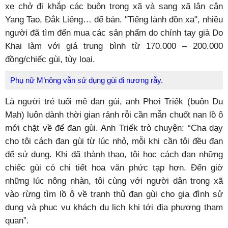
xe chở đi khắp các buôn trong xã và sang xã lân cận
Yang Tao, Đắk Liêng… để bán. "Tiếng lành đồn xa", nhiều
người đã tìm đến mua các sản phẩm do chính tay già Do
Khai làm với giá trung bình từ 170.000 – 200.000
đồng/chiếc gùi, tùy loại.
Phụ nữ M’nông vẫn sử dụng gùi đi nương rẫy.
Là người trẻ tuổi mê đan gùi, anh Phơi Triếk (buôn Du
Mah) luôn dành thời gian rảnh rỗi cần mẫn chuốt nan lồ ô
mới chặt về để đan gùi. Anh Triếk trò chuyện: “Cha dạy
cho tôi cách đan gùi từ lúc nhỏ, mỗi khi cần tôi đều đan
để sử dụng. Khi đã thành thạo, tôi học cách đan những
chiếc gùi có chi tiết hoa văn phức tạp hơn. Đến giờ
những lúc nông nhàn, tôi cùng với người dân trong xã
vào rừng tìm lồ ô về tranh thủ đan gùi cho gia đình sử
dụng và phục vụ khách du lịch khi tới địa phương tham
quan”.