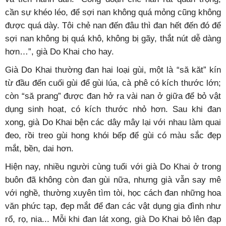
cần sự khéo léo, để sợi nan không quá mỏng cũng không
được quá dày. Tôi chẻ nan đến đâu thì đan hết đến đó để
sợi nan không bị quá khô, không bị gãy, thắt nút dễ dàng
hơn…”, già Do Khai cho hay.
Già Do Khai thường đan hai loại gùi, một là “să kăt” kín
từ đầu đến cuối gùi để gùi lúa, cà phê có kích thước lớn;
còn “să prang” được đan hở ra vài nan ở giữa để bỏ vật
dụng sinh hoạt, có kích thước nhỏ hơn. Sau khi đan
xong, già Do Khai bện các dây mây lại với nhau làm quai
đeo, rồi treo gùi hong khói bếp để gùi có màu sắc đẹp
mắt, bền, dai hơn.
Hiện nay, nhiều người cùng tuổi với già Do Khai ở trong
buôn đã không còn đan gùi nữa, nhưng già vẫn say mê
với nghề, thường xuyên tìm tòi, học cách đan những hoa
văn phức tạp, đẹp mắt để đan các vật dụng gia đình như
rổ, rọ, nia... Mỗi khi đan lát xong, già Do Khai bỏ lên đạp