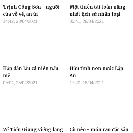
Trịnh Công Sơn - người
Một thiên tài toàn năng
của vỗ về, an ủi
nhất lịch sử nhân loại
14:42, 28/04/2021
09:41, 28/04/2021
Hấp dẫn lẩu cá niên nấu
Hữu tình non nước Lập
mẻ
An
09:04, 25/04/2021
17:40, 18/04/2021
Về Tiền Giang viếng lăng
Cù nèo - món rau đặc sản