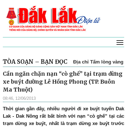
T
TÒA SOẠN – BẠN ĐỌC
Địa chỉ Tấm lòng vàng
Cần ngăn chặn nạn “cò ghế” tại trạm dừng
xe buýt đường Lê Hồng Phong (TP. Buôn
Ma Thuột)
08:46, 12/06/2013
Thời gian gần đây, nhiều người đi xe buýt tuyến Dak
Lak - Dak Nông rất bất bình với nạn “cò ghế” tại các
trạm dừng xe buýt, nhất là trạm dừng xe buýt trước