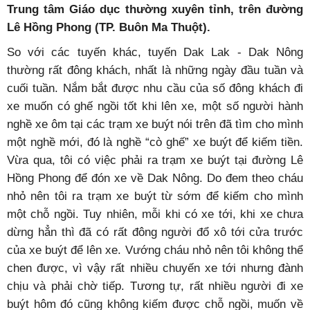
Trung tâm Giáo dục thường xuyên tỉnh, trên đường
Lê Hồng Phong (TP. Buôn Ma Thuột).
So với các tuyến khác, tuyến Dak Lak - Dak Nông
thường rất đông khách, nhất là những ngày đầu tuần và
cuối tuần. Nắm bắt được nhu cầu của số đông khách đi
xe muốn có ghế ngồi tốt khi lên xe, một số người hành
nghề xe ôm tại các trạm xe buýt nói trên đã tìm cho mình
một nghề mới, đó là nghề “cò ghế” xe buýt để kiếm tiền.
Vừa qua, tôi có việc phải ra trạm xe buýt tại đường Lê
Hồng Phong để đón xe về Dak Nông. Do đem theo cháu
nhỏ nên tôi ra trạm xe buýt từ sớm để kiếm cho mình
một chỗ ngồi. Tuy nhiên, mỗi khi có xe tới, khi xe chưa
dừng hẳn thì đã có rất đông người đổ xô tới cửa trước
của xe buýt để lên xe. Vướng cháu nhỏ nên tôi không thể
chen được, vì vậy rất nhiều chuyến xe tới nhưng đành
chịu và phải chờ tiếp. Tương tự, rất nhiều người đi xe
buýt hôm đó cũng không kiếm được chỗ ngồi, muốn về