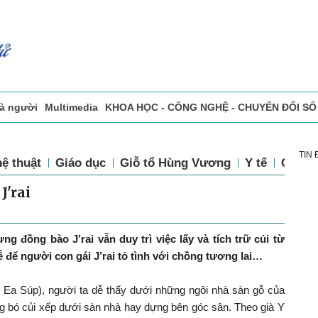
và người
Multimedia
KHOA HỌC - CÔNG NGHỆ - CHUYỂN ĐỔI SỐ
sự
Đọc báo in
Tòa soạn - Bạn đọc
Vấn Đề Bạn Đọc Quan Tâm
TIN
ệ thuật
Giáo dục
Giỗ tổ Hùng Vương
Y tế
Chính 
J'rai
g đồng bào J’rai vẫn duy trì việc lấy và tích trữ củi từ
ễ để người con gái J’rai tỏ tình với chồng tương lai…
n Ea Súp), người ta dễ thấy dưới những ngôi nhà sàn gỗ của
g bó củi xếp dưới sàn nhà hay dựng bên góc sân. Theo già Y