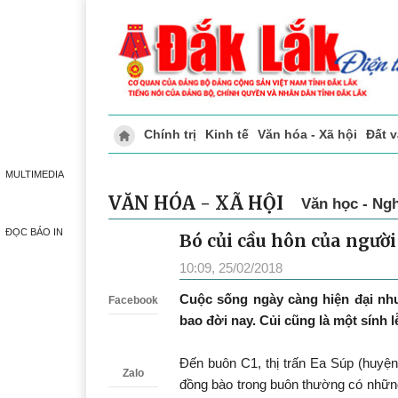
Chính trị
Kinh tế
Văn hóa - Xã hội
Đất 
Doanh nghiệp giới thiệu
Phóng sự - Ký 
MULTIMEDIA
VĂN HÓA - XÃ HỘI
Văn học - Ngh
ĐỌC BÁO IN
Bó củi cầu hôn của người 
Zalo
10:09, 25/02/2018
Cuộc sống ngày càng hiện đại nhưn
Facebook
bao đời nay. Củi cũng là một sính l
Đến buôn C1, thị trấn Ea Súp (huyệ
Zalo
đồng bào trong buôn thường có nhữn