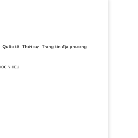
Quốc tế
Thời sự
Trang tin địa phương
 ĐỌC NHIỀU
sách xã hội
Pháp luật
Chuyển đổi số
Thể thao
Vă