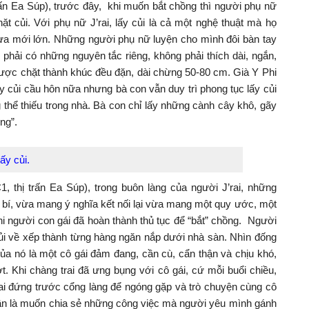
 trấn Ea Súp), trước đây, khi muốn bắt chồng thì người phụ nữ
hặt củi. Với phụ nữ J’rai, lấy củi là cả một nghệ thuật mà họ
vừa mới lớn. Những người phụ nữ luyện cho mình đôi bàn tay
i phải có những nguyên tắc riêng, không phải thích dài, ngắn,
ược chặt thành khúc đều đặn, dài chừng 50-80 cm. Già Y Phi
y củi cầu hôn nữa nhưng bà con vẫn duy trì phong tục lấy củi
ng thể thiếu trong nhà. Bà con chỉ lấy những cành cây khô, gãy
ng”.
ấy củi.
, thị trấn Ea Súp), trong buôn làng của người J’rai, những
bí, vừa mang ý nghĩa kết nối lại vừa mang một quy ước, một
hi người con gái đã hoàn thành thủ tục để “bắt” chồng. Người
 củi về xếp thành từng hàng ngăn nắp dưới nhà sàn. Nhìn đống
ủa nó là một cô gái đảm đang, cần cù, cẩn thận và chịu khó,
ợt. Khi chàng trai đã ưng bụng với cô gái, cứ mỗi buổi chiều,
ai đứng trước cổng làng để ngóng gặp và trò chuyện cùng cô
phần là muốn chia sẻ những công việc mà người yêu mình gánh