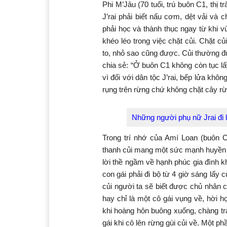
Phi M’Jâu (70 tuổi, trú buôn C1, thị
J’rai phải biết nấu cơm, dệt vải và c
phải học và thành thục ngay từ khi 
khéo léo trong việc chặt củi. Chặt củ
to, nhỏ sao cũng được. Củi thường đ
chia sẻ: “Ở buôn C1 không còn tục lấ
vì đối với dân tộc J’rai, bếp lửa khô
rụng trên rừng chứ không chặt cây rừ
Những người phụ nữ Jrai đi l
Trong trí nhớ của Amí Loan (buôn C1
thanh củi mang một sức mạnh huyền 
lời thề ngầm về hạnh phúc gia đình k
con gái phải đi bộ từ 4 giờ sáng lấy
củi người ta sẽ biết được chủ nhân c
hay chỉ là một cô gái vụng về, hời h
khi hoàng hôn buông xuống, chàng tr
gái khi cô lên rừng gùi củi về. Một 