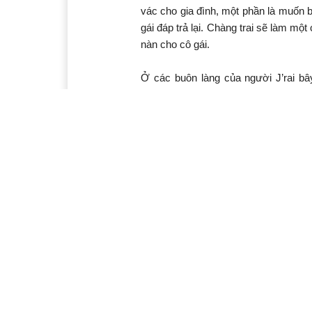
vác cho gia đình, một phần là muốn 
gái đáp trả lại. Chàng trai sẽ làm mộ
nàn cho cô gái.
Ở các buôn làng của người J’rai bâ
không nặng nề như xưa nữa. Chị H’H
cưới chồng được hai năm. H’Hiêng kể
vật do nhà trai đưa ra. Bởi theo quan 
đình mất đi một lao động chính. Nh
xưa, nhà trai thường đòi lễ vật là t
nhẫn bạc... và một đám cưới linh đìn
khó tìm được quy ra thành tiền mặt
không có tình trạng “ép hôn” như ngà
Ý kiến bạn đọc