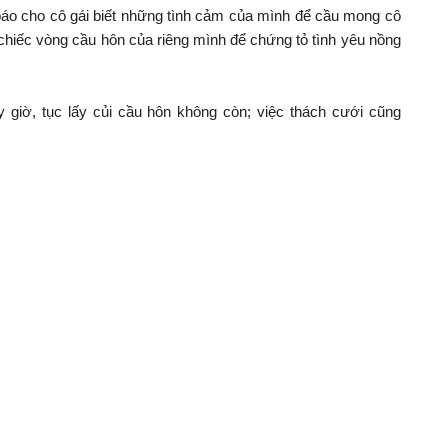
báo cho cô gái biết những tình cảm của mình để cầu mong cô
t chiếc vòng cầu hôn của riêng mình để chứng tỏ tình yêu nồng
y giờ, tục lấy củi cầu hôn không còn; việc thách cưới cũng
iêng Ađrơng (buôn A1, thị trấn Ea Súp, huyện Ea Súp) vừa
: “Hồi xưa, con gái J’rai cưới chồng thì phải chịu những lễ
niệm của nhà trai, thách cưới là một việc làm cần thiết khi gia
ững năm trước, tục thách cưới trong buôn rất nặng nề. Ngày
râu, bò, heo, đồng la, cồng chiêng, ghè, khố, váy, vòng cườm,
h kéo dài nhiều ngày. Sau đó một số khoản lễ vật thách cưới
. Tuy nhiên, những năm gần đây, việc này đã giảm đáng kể,
y xưa mà là sự tự nguyện của hai bên”.
Dạ Yến Thảo