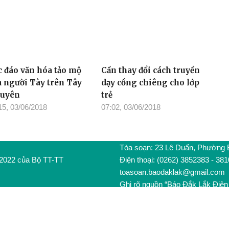
c đáo văn hóa tảo mộ
Cần thay đổi cách truyền
a người Tày trên Tây
dạy cồng chiêng cho lớp
uyên
trẻ
15, 03/06/2018
07:02, 03/06/2018
Tòa soạn: 23 Lê Duẩn, Phường
/2022 của Bộ TT-TT
Điện thoại: (0262) 3852383 - 38
toasoan.baodaklak@gmail.com
Ghi rõ nguồn “Báo Đắk Lắk Điện 
Các trang ngoài sẽ mở ra tại cử
dung các trang này