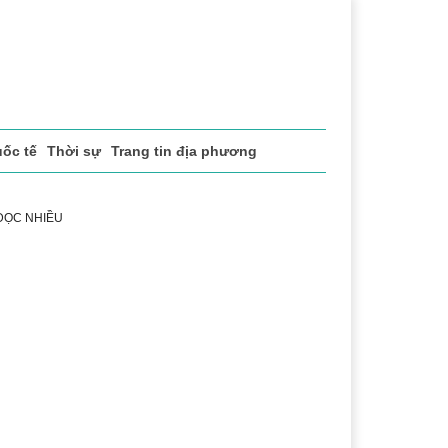
ốc tế
Thời sự
Trang tin địa phương
 ĐỌC NHIỀU
sách xã hội
Pháp luật
Chuyển đổi số
Thể thao
Vă