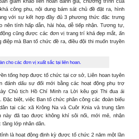
an giám khảo liên hoan đánh giá, chương trình của
khá công phu, nội dung bám sát chủ đề đặt ra, hình
ùng với sự kết hợp đầy đủ 3 phương thức đặc trưng
o nên tính hấp dẫn, hài hòa, dễ tiếp nhận. Tương tự,
u động cũng được các đơn vị trang trí khá đẹp mắt, ấn
g điệp mà Ban tổ chức đề ra, điều đội thi muốn truyền
àn cho các đơn vị xuất sắc tại liên hoan.
yền tổng hợp được tổ chức tại cơ sở, Liên hoan tuyên
òn đánh dấu sự đổi mới bằng các hoạt động phụ trợ
ày Chủ tịch Hồ Chí Minh ra Lời kêu gọi Thi đua ái
n. Đặc biệt, việc Ban tổ chức phân công các đoàn biểu
dân tại các xã Krông Na và Cuôr Knia và trung tâm
n này đã tạo được không khí sôi nổi, mới mẻ, nhận
c tầng lớp nhân dân.
 tỉnh là hoạt động định kỳ được tổ chức 2 năm một lần