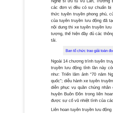
Nghệ sĩ ưu tú Vũ Lân, Trưởng B
các đơn vị đều có sự chuẩn bị 
thức tuyên truyền phong phú, c
của tuyên truyền lưu động đã tạ
nội dung thi xe tuyên truyền lư
tượng, thể hiện đầy đủ các thôn
tải.
Ban tổ chức trao giải toàn đo
Ngoài 14 chương trình tuyên tru
truyền lưu động tỉnh lần này c
như: Triển lãm ảnh “70 năm Ng
quốc”; diễu hành xe tuyên truyề
diễn phục vụ quần chúng nhân 
huyện Buôn Đôn trong liên hoa
được sự cổ vũ nhiệt tình của cá
Liên hoan tuyên truyền lưu động