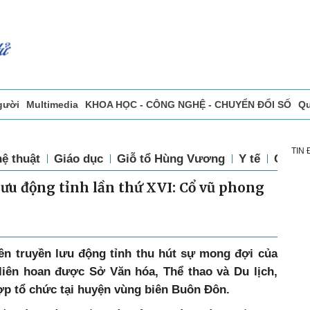
gười
Multimedia
KHOA HỌC - CÔNG NGHỆ - CHUYỂN ĐỔI SỐ
Qu
ọc báo in
Tòa soạn - Bạn đọc
Vấn Đề Bạn Đọc Quan Tâm
TIN
ệ thuật
Giáo dục
Giỗ tổ Hùng Vương
Y tế
Chính 
lưu động tỉnh lần thứ XVI: Cổ vũ phong
yên truyền lưu động tỉnh thu hút sự mong đợi của
liên hoan được Sở Văn hóa, Thể thao và Du lịch,
 tổ chức tại huyện vùng biên Buôn Đôn.