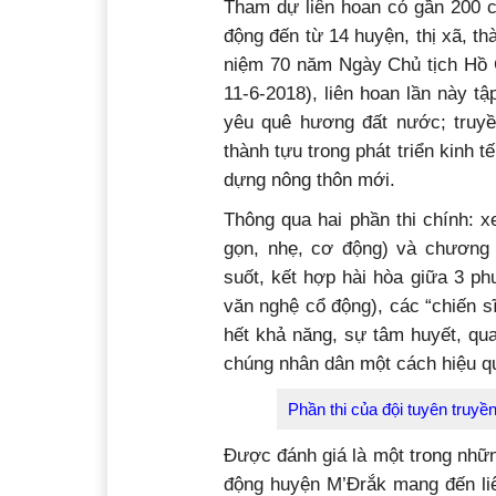
Tham dự liên hoan có gần 200 cá
động đến từ 14 huyện, thị xã, th
niệm 70 năm Ngày Chủ tịch Hồ C
11-6-2018), liên hoan lần này t
yêu quê hương đất nước; truy
thành tựu trong phát triển kinh t
dựng nông thôn mới.
Thông qua hai phần thi chính: x
gọn, nhẹ, cơ động) và chương 
suốt, kết hợp hài hòa giữa 3 p
văn nghệ cổ động), các “chiến sĩ
hết khả năng, sự tâm huyết, qu
chúng nhân dân một cách hiệu q
Phần thi của đội tuyên truy
Được đánh giá là một trong những
động huyện M’Đrắk mang đến liê