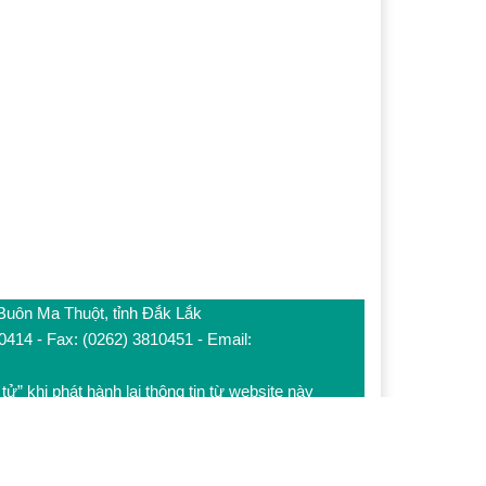
 Buôn Ma Thuột, tỉnh Đắk Lắk
10414 - Fax: (0262) 3810451 - Email:
tử” khi phát hành lại thông tin từ website này
a sổ mới. Báo Đắk Lắk không chịu trách nhiệm nội