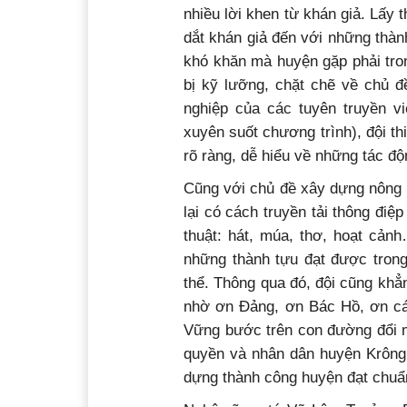
nhiều lời khen từ khán giả. Lấy 
dắt khán giả đến với những thà
khó khăn mà huyện gặp phải tro
bị kỹ lưỡng, chặt chẽ về chủ đ
nghiệp của các tuyên truyền vi
xuyên suốt chương trình), đội t
rõ ràng, dễ hiểu về những tác đ
Cũng với chủ đề xây dựng nông 
lại có cách truyền tải thông điệ
thuật: hát, múa, thơ, hoạt cản
những thành tựu đạt được tron
thể. Thông qua đó, đội cũng kh
nhờ ơn Đảng, ơn Bác Hồ, ơn cá
Vững bước trên con đường đổi m
quyền và nhân dân huyện Krông 
dựng thành công huyện đạt chu