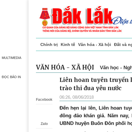
Chính trị
Kinh tế
Văn hóa - Xã hội
Đất và n
Doanh nghiệp giới thiệu
Phóng sự - Ký sự
Đ
MULTIMEDIA
VĂN HÓA - XÃ HỘI
Văn học - Ngh
ĐỌC BÁO IN
Liên hoan tuyên truyền 
Zalo
trào thi đua yêu nước
06:26, 08/06/2018
Facebook
Đến hẹn lại lên, Liên hoan tu
đông đảo khán giả. Năm nay, 
UBND huyện Buôn Đôn phối hợp
Zalo