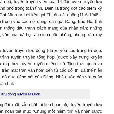
n bộ, tuyên truyền viên của 14 đội tuyên truyền lưu
ành phố trong toàn tỉnh. Diễn ra trong đợt cao điểm kỷ
hí Minh ra Lời kêu gọi Thi đua ái quốc (11-6-1948 –
ập trung vào các nội dung: ca ngợi Đảng, Bác Hồ, tình
ền thống đấu tranh cách mạng của nhân dân; những
ế, văn hóa, xã hội, an ninh quốc phòng; phong trào xây
e tuyên truyền lưu động (được yêu cầu trang trí đẹp,
trình tuyên truyền tổng hợp (được xây dựng xuyên
hương thức tuyên truyền miệng, cổ động trực quan và
 trên mặt trận văn hóa” đến từ các đội thi đã thể hiện
a đó đưa tiếng nói của Đảng, Nhà nước đến với quần
uả nhất.
ền lưu động huyện M’Đrắk.
 đội xuất sắc nhất tại liên hoan, đội tuyên truyền lưu
n hoan tiết mục “Chung một niềm tin” và nhận được