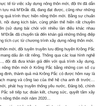
thực tế từ việc xây dựng nông thôn mới, đội thi đã dẫn
nh tựu mà M’Đrắk đã, đang đạt được, cũng như những
ng quá trình thực hiện nông thôn mới. Bằng sự chuẩn
ề, nội dung kịch bản, cùng phần thể hiện rất chuyên
ên (sử dụng bài chòi với nhiều làn điệu khác nhau
hi M’Đrắk đã chuyển tải đến khán giả những thông điệp
ộng tích cực từ chương trình xây dựng nông thôn mới.
thôn mới, đội tuyên truyền lưu động huyện Krông Pắc
p mang dấu ấn rất riêng. Thông qua các loại hình nghệ
h…, đội đã đưa khán giả đến với quá trình xây dựng,
g nông thôn mới ở Krông Pắc bằng những con số cụ
ẳng định, thành quả mà Krông Pắc có được hôm nay là
ch mạng và công lao của thế hệ cha anh đi trước…
ới, phát huy truyền thống yêu nước, Đảng bộ, chính
Pắc sẽ tiếp tục đoàn kết, chung sức, quyết tâm xây
ẩn nông thôn mới năm 2020…