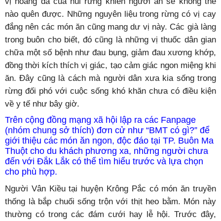
vị hoang dã của núi rừng khiến người ăn sẽ không thể
nào quên được. Những nguyên liệu trong rừng có vị cay
đắng nên các món ăn cũng mang dư vị này. Các già làng
trong buôn cho biết, đó cũng là những vị thuốc dân gian
chữa một số bệnh như đau bụng, giảm đau xương khớp,
đồng thời kích thích vị giác, tạo cảm giác ngon miệng khi
ăn. Đây cũng là cách mà người dân xưa kia sống trong
rừng đối phó với cuộc sống khó khăn chưa có điều kiện
về y tế như bây giờ.
Trên cộng đồng mạng xã hội lập ra các Fanpage
(nhóm chung sở thích) đơn cử như “BMT có gì?” để
giới thiệu các món ăn ngon, độc đáo tại TP. Buôn Ma
Thuột cho du khách phương xa, những người chưa
đến với Đắk Lắk có thể tìm hiểu trước và lựa chọn
cho phù hợp.
Người Vân Kiều tại huyện Krông Pắc có món ăn truyền
thống là bắp chuối sống trộn với thịt heo bằm. Món này
thường có trong các đám cưới hay lễ hội. Trước đây,