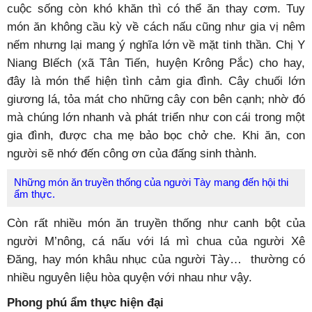
cuộc sống còn khó khăn thì có thể ăn thay cơm. Tuy
món ăn không cầu kỳ về cách nấu cũng như gia vị nêm
nếm nhưng lại mang ý nghĩa lớn về mặt tinh thần. Chị Y
Niang Blếch (xã Tân Tiến, huyện Krông Pắc) cho hay,
đây là món thể hiện tình cảm gia đình. Cây chuối lớn
giương lá, tỏa mát cho những cây con bên cạnh; nhờ đó
mà chúng lớn nhanh và phát triển như con cái trong một
gia đình, được cha mẹ bảo bọc chở che. Khi ăn, con
người sẽ nhớ đến công ơn của đấng sinh thành.
Những món ăn truyền thống của người Tày mang đến hội thi
ẩm thực.
Còn rất nhiều món ăn truyền thống như canh bột của
người M’nông, cá nấu với lá mì chua của người Xê
Đăng, hay món khâu nhục của người Tày… thường có
nhiều nguyên liệu hòa quyện với nhau như vậy.
Phong phú ẩm thực hiện đại