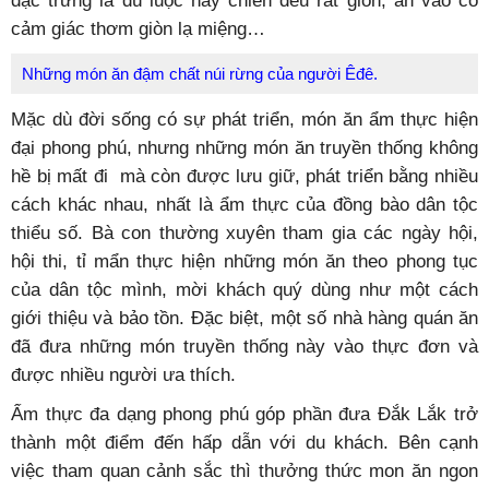
đặc trưng là dù luộc hay chiên đều rất giòn, ăn vào có
cảm giác thơm giòn lạ miệng…
Những món ăn đậm chất núi rừng của người Êđê.
Mặc dù đời sống có sự phát triển, món ăn ẩm thực hiện
đại phong phú, nhưng những món ăn truyền thống không
hề bị mất đi mà còn được lưu giữ, phát triển bằng nhiều
cách khác nhau, nhất là ẩm thực của đồng bào dân tộc
thiểu số. Bà con thường xuyên tham gia các ngày hội,
hội thi, tỉ mẩn thực hiện những món ăn theo phong tục
của dân tộc mình, mời khách quý dùng như một cách
giới thiệu và bảo tồn. Đặc biệt, một số nhà hàng quán ăn
đã đưa những món truyền thống này vào thực đơn và
được nhiều người ưa thích.
Ẩm thực đa dạng phong phú góp phần đưa Đắk Lắk trở
thành một điểm đến hấp dẫn với du khách. Bên cạnh
việc tham quan cảnh sắc thì thưởng thức mon ăn ngon