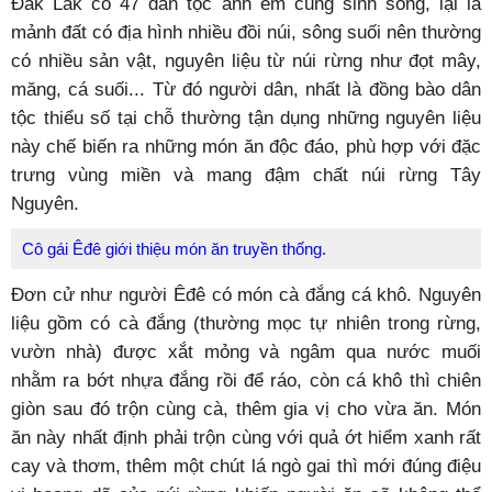
Đắk Lắk có 47 dân tộc anh em cùng sinh sống, lại là
mảnh đất có địa hình nhiều đồi núi, sông suối nên thường
có nhiều sản vật, nguyên liệu từ núi rừng như đọt mây,
măng, cá suối... Từ đó người dân, nhất là đồng bào dân
tộc thiểu số tại chỗ thường tận dụng những nguyên liệu
này chế biến ra những món ăn độc đáo, phù hợp với đặc
trưng vùng miền và mang đậm chất núi rừng Tây
Nguyên.
Cô gái Êđê giới thiệu món ăn truyền thống.
Đơn cử như người Êđê có món cà đắng cá khô. Nguyên
liệu gồm có cà đắng (thường mọc tự nhiên trong rừng,
vườn nhà) được xắt mỏng và ngâm qua nước muối
nhằm ra bớt nhựa đắng rồi để ráo, còn cá khô thì chiên
giòn sau đó trộn cùng cà, thêm gia vị cho vừa ăn. Món
ăn này nhất định phải trộn cùng với quả ớt hiểm xanh rất
cay và thơm, thêm một chút lá ngò gai thì mới đúng điệu