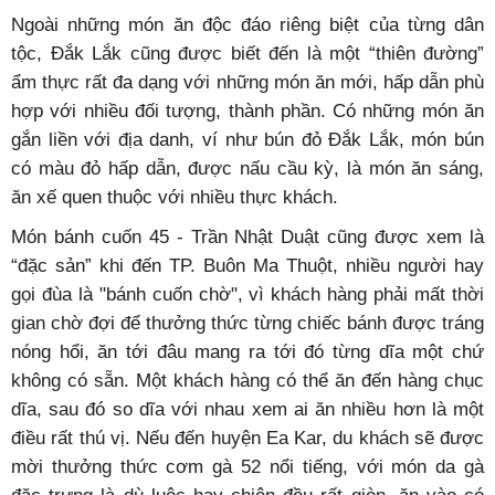
Ngoài những món ăn độc đáo riêng biệt của từng dân
tộc, Đắk Lắk cũng được biết đến là một “thiên đường”
ẩm thực rất đa dạng với những món ăn mới, hấp dẫn phù
hợp với nhiều đối tượng, thành phần. Có những món ăn
gắn liền với địa danh, ví như bún đỏ Đắk Lắk, món bún
có màu đỏ hấp dẫn, được nấu cầu kỳ, là món ăn sáng,
ăn xế quen thuộc với nhiều thực khách.
Món bánh cuốn 45 - Trần Nhật Duật cũng được xem là
“đặc sản” khi đến TP. Buôn Ma Thuột, nhiều người hay
gọi đùa là "bánh cuốn chờ", vì khách hàng phải mất thời
gian chờ đợi để thưởng thức từng chiếc bánh được tráng
nóng hổi, ăn tới đâu mang ra tới đó từng dĩa một chứ
không có sẵn. Một khách hàng có thể ăn đến hàng chục
dĩa, sau đó so dĩa với nhau xem ai ăn nhiều hơn là một
điều rất thú vị. Nếu đến huyện Ea Kar, du khách sẽ được
mời thưởng thức cơm gà 52 nổi tiếng, với món da gà