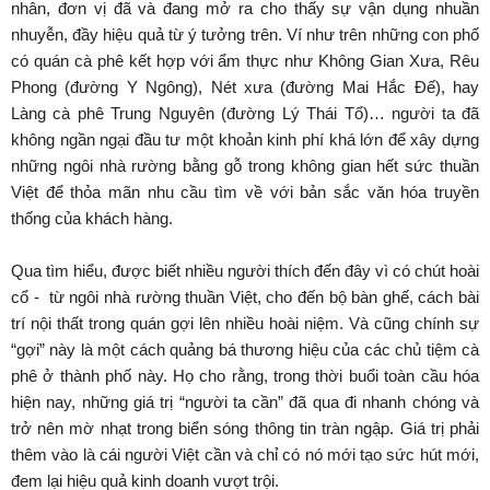
nhân, đơn vị đã và đang mở ra cho thấy sự vận dụng nhuần
nhuyễn, đầy hiệu quả từ ý tưởng trên. Ví như trên những con phố
có quán cà phê kết hợp với ẩm thực như Không Gian Xưa, Rêu
Phong (đường Y Ngông), Nét xưa (đường Mai Hắc Đế), hay
Làng cà phê Trung Nguyên (đường Lý Thái Tổ)… người ta đã
không ngần ngại đầu tư một khoản kinh phí khá lớn để xây dựng
những ngôi nhà rường bằng gỗ trong không gian hết sức thuần
Việt để thỏa mãn nhu cầu tìm về với bản sắc văn hóa truyền
thống của khách hàng.
Qua tìm hiểu, được biết nhiều người thích đến đây vì có chút hoài
cổ - từ ngôi nhà rường thuần Việt, cho đến bộ bàn ghế, cách bài
trí nội thất trong quán gợi lên nhiều hoài niệm. Và cũng chính sự
“gợi” này là một cách quảng bá thương hiệu của các chủ tiệm cà
phê ở thành phố này. Họ cho rằng, trong thời buổi toàn cầu hóa
hiện nay, những giá trị “người ta cần” đã qua đi nhanh chóng và
trở nên mờ nhạt trong biển sóng thông tin tràn ngập. Giá trị phải
thêm vào là cái người Việt cần và chỉ có nó mới tạo sức hút mới,
đem lại hiệu quả kinh doanh vượt trội.