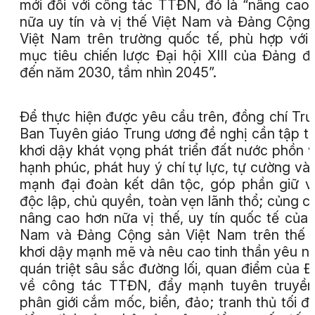
mới đối với công tác TTĐN, đó là “nâng cao
nữa uy tín và vị thế Việt Nam và Đảng Cộng
Việt Nam trên trường quốc tế, phù hợp với
mục tiêu chiến lược Đại hội XIII của Đảng đ
đến năm 2030, tầm nhìn 2045”.
Để thực hiện được yêu cầu trên, đồng chí Tr
Ban Tuyên giáo Trung ương đề nghị cần tập t
khơi dậy khát vọng phát triển đất nước phồn v
hạnh phúc, phát huy ý chí tự lực, tự cường và
mạnh đại đoàn kết dân tộc, góp phần giữ 
độc lập, chủ quyền, toàn vẹn lãnh thổ; củng c
nâng cao hơn nữa vị thế, uy tín quốc tế của 
Nam và Đảng Cộng sản Việt Nam trên thế g
khơi dậy mạnh mẽ và nêu cao tinh thần yêu n
quán triệt sâu sắc đường lối, quan điểm của 
về công tác TTĐN, đẩy mạnh tuyên truyền
phân giới cắm mốc, biển, đảo; tranh thủ tối đ