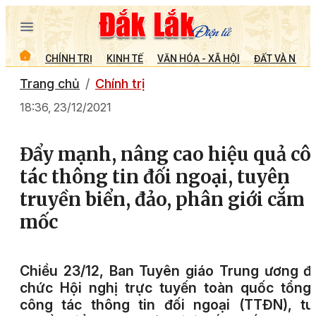
CHÍNH TRỊ
KINH TẾ
VĂN HÓA - XÃ HỘI
ĐẤT VÀ NGƯỜ
Trang chủ
Chính trị
18:36, 23/12/2021
Đẩy mạnh, nâng cao hiệu quả cô
tác thông tin đối ngoại, tuyên
truyền biển, đảo, phân giới cắm
mốc
Chiều 23/12, Ban Tuyên giáo Trung ương đ
chức Hội nghị trực tuyến toàn quốc tổng
công tác thông tin đối ngoại (TTĐN), tu