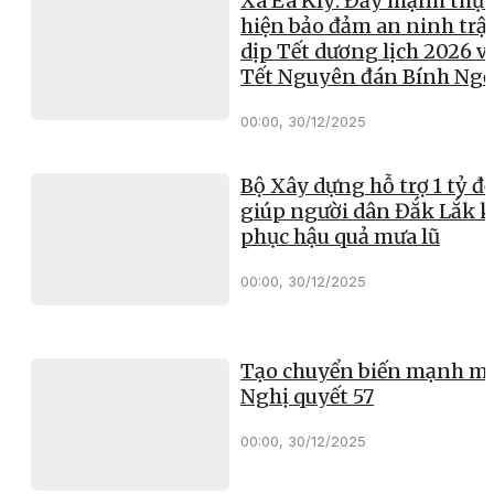
Xã Ea Kly: Đẩy mạnh thực
hiện bảo đảm an ninh trật
dịp Tết dương lịch 2026 v
Tết Nguyên đán Bính Ng
00:00, 30/12/2025
Bộ Xây dựng hỗ trợ 1 tỷ đ
giúp người dân Đắk Lắk 
phục hậu quả mưa lũ
00:00, 30/12/2025
Tạo chuyển biến mạnh mẽ
Nghị quyết 57
00:00, 30/12/2025