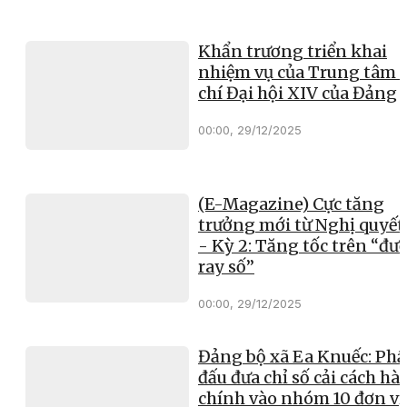
Khẩn trương triển khai
nhiệm vụ của Trung tâm 
chí Đại hội XIV của Đảng
00:00, 29/12/2025
(E-Magazine) Cực tăng
trưởng mới từ Nghị quyết
- Kỳ 2: Tăng tốc trên “đư
ray số”
00:00, 29/12/2025
Đảng bộ xã Ea Knuếc: Ph
đấu đưa chỉ số cải cách hà
chính vào nhóm 10 đơn vị