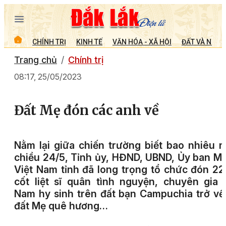
CHÍNH TRỊ
KINH TẾ
VĂN HÓA - XÃ HỘI
ĐẤT VÀ NGƯỜ
Trang chủ
Chính trị
08:17, 25/05/2023
Đất Mẹ đón các anh về
N
ằm lại giữa chiến trường biết bao nhiêu 
chiều 24/5, Tỉnh ủy, HĐND, UBND, Ủy ban 
Việt Nam tỉnh đã long trọng tổ chức đón 22
cốt liệt sĩ quân tình nguyện, chuyên gia 
Nam hy sinh trên đất bạn Campuchia trở về
đất Mẹ quê hương…