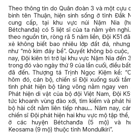
Theo thông tin do Quân đoàn 3 và một cựu c
binh tên Thuận, hiện sinh sống ở tỉnh Đắk 
cung cấp, tại khu vực núi Nậm Nia (hu
Bétchanđa) có 5 liệt sĩ của ta nằm yên nghỉ.
theo nguồn tin, ròng rã 5 năm liền, Đội K51 đã
xẻ không biết bao nhiêu lớp đất đá, nhưng
như “mò kim đáy bể”. Quyết không bỏ cuộc,
nay, Đội kiên trì trở lại khu vực Nậm Nia đến 3 
trong đó vào ngày thứ 9 của lần cuối, điều bất
đã đến. Thượng tá Trịnh Ngọc Kiệm kể: “C
hôm đó, cán bộ, chiến sĩ Đội xuống suối tắm
tình phát hiện bộ tăng võng nằm ngay ven s
Phát hiện di vật của bộ đội Việt Nam, Đội K51
tức khoanh vùng đào xới, tìm kiếm và phát hi
bộ hài cốt nằm liên tiếp nhau… Năm nay, cán
chiến sĩ Đội phát hiện hai khu vực mộ tập thể,
ở các huyện Bétchanđa (5 mộ) và hu
Keosama (9 mộ) thuộc tỉnh Mondulkiri”.