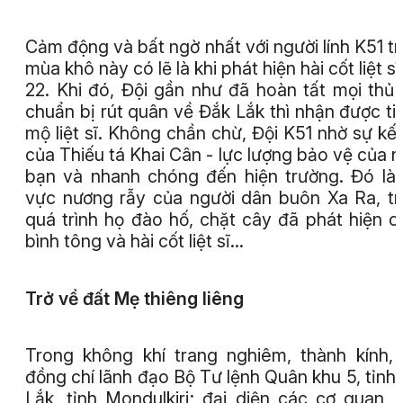
Cảm động và bất ngờ nhất với người lính K51 t
mùa khô này có lẽ là khi phát hiện hài cốt liệt sĩ
22. Khi đó, Đội gần như đã hoàn tất mọi thủ 
chuẩn bị rút quân về Đắk Lắk thì nhận được ti
mộ liệt sĩ. Không chần chừ, Đội K51 nhờ sự kết
của Thiếu tá Khai Cân - lực lượng bảo vệ của 
bạn và nhanh chóng đến hiện trường. Đó là
vực nương rẫy của người dân buôn Xa Ra, t
quá trình họ đào hố, chặt cây đã phát hiện c
bình tông và hài cốt liệt sĩ…
Trở về đất Mẹ thiêng liêng
Trong không khí trang nghiêm, thành kính,
đồng chí lãnh đạo Bộ Tư lệnh Quân khu 5, tỉnh
Lắk, tỉnh Mondulkiri; đại diện các cơ quan, 