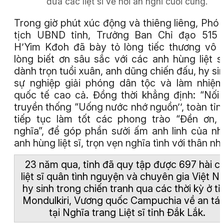
đưa các liệt sĩ về nơi an nghỉ cuối cùng.
Trong giờ phút xúc động và thiêng liêng, Phó
tịch UBND tỉnh, Trưởng Ban Chỉ đạo 515 
H’Yim Kđoh đã bày tỏ lòng tiếc thương vô 
lòng biết ơn sâu sắc với các anh hùng liệt s
dành trọn tuổi xuân, anh dũng chiến đấu, hy sin
sự nghiệp giải phóng dân tộc và làm nhiệ
quốc tế cao cả. Đồng thời khẳng định: “Nối 
truyền thống “Uống nước nhớ nguồn’’, toàn tỉn
tiếp tục làm tốt các phong trào “Đền ơn,
nghĩa”, để góp phần sưởi ấm anh linh của n
anh hùng liệt sĩ, trọn vẹn nghĩa tình với thân nh
23 năm qua, tỉnh đã quy tập được 697 hài c
liệt sĩ quân tình nguyện và chuyên gia Việt 
hy sinh trong chiến tranh qua các thời kỳ ở tỉ
Mondulkiri, Vương quốc Campuchia về an tá
tại Nghĩa trang Liệt sĩ tỉnh Đắk Lắk.