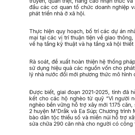
truyền, quán triệt, nâng cao nhận thức và
đầu các cơ quan tổ chức doanh nghiệp và
phát triển nhà ở xã hội.
Thực hiện quy hoạch, bố trí các dự án nh
mại tại các vị trí thuận tiện về giao thô
về hạ tầng kỹ thuật và hạ tầng xã hội thiết
Rà soát, đề xuất hoàn thiện hệ thống pháp
sử dụng hiệu quả các nguồn vốn cho phát 
lý nhà nước đổi mới phương thức mô hình qu
Được biết, giai đoạn 2021-2025, tỉnh đã 
kết cho các hộ nghèo từ quỹ “Vì người n
nghèo bền vững hỗ trợ xây mới 1.175 căn,
2 huyện M'Drắk và Ea Súp; Chương trình Mụ
bào dân tộc thiểu số và miền núi hỗ trợ 
sửa chữa 290 căn nhà cho người có công tr