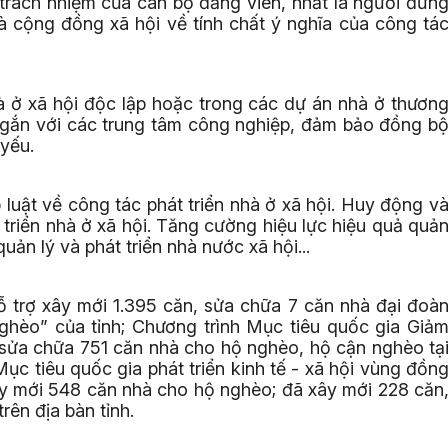
 trách nhiệm của cán bộ đảng viên, nhất là người đứn
 cộng đồng xã hội về tính chất ý nghĩa của công tá
à ở xã hội độc lập hoặc trong các dự án nhà ở thươn
ng, gắn với các trung tâm công nghiệp, đảm bảo đồng b
 yếu.
 luật về công tác phát triển nhà ở xã hội. Huy động v
triển nhà ở xã hội. Tăng cường hiệu lực hiệu quả quả
ản lý và phát triển nhà nước xã hội...
hỗ trợ xây mới 1.395 căn, sửa chữa 7 căn nhà đại đoà
ghèo” của tỉnh; Chương trình Mục tiêu quốc gia Giả
 sửa chữa 751 căn nhà cho hộ nghèo, hộ cận nghèo tạ
c tiêu quốc gia phát triển kinh tế - xã hội vùng đồn
xây mới 548 căn nhà cho hộ nghèo; đã xây mới 228 căn
ên địa bàn tỉnh.