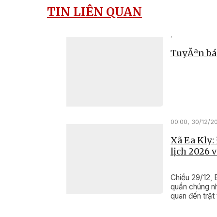
TIN LIÊN QUAN
,
TuyĂªn bá
00:00, 30/12/2
Xã Ea Kly:
lịch 2026 
Chiều 29/12, 
quần chúng nh
quan đến trật
Ngọ.