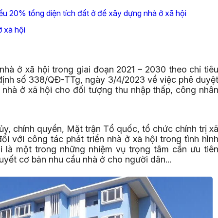
iểu 20% tổng diện tích đất ở để xây dựng nhà ở xã hội
ở xã hội
hà ở xã hội trong giai đoạn 2021 – 2030 theo chỉ tiê
 định số 338/QĐ-TTg, ngày 3/4/2023 về việc phê duyệ
n nhà ở xã hội cho đối tượng thu nhập thấp, công nhâ
y, chính quyền, Mặt trận Tổ quốc, tổ chức chính trị x
i với công tác phát triển nhà ở xã hội trong tình hìn
ội là một trong những nhiệm vụ trọng tâm cần ưu tiê
i quyết cơ bản nhu cầu nhà ở cho người dân...