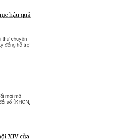
hục hậu quả
í thư chuyên
tỷ đồng hỗ trợ
đổi mới mô
 đổi số (KHCN,
hội XIV của