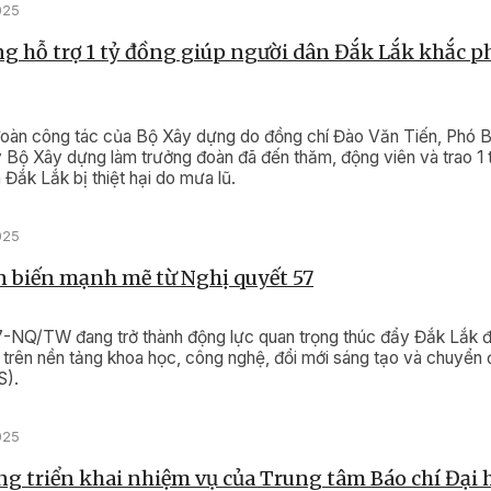
025
g hỗ trợ 1 tỷ đồng giúp người dân Đắk Lắk khắc p
đoàn công tác của Bộ Xây dựng do đồng chí Đào Văn Tiến, Phó B
 Bộ Xây dựng làm trưởng đoàn đã đến thăm, động viên và trao 1 
 Đắk Lắk bị thiệt hại do mưa lũ.
025
 biến mạnh mẽ từ Nghị quyết 57
7-NQ/TW đang trở thành động lực quan trọng thúc đẩy Đắk Lắk 
ển trên nền tảng khoa học, công nghệ, đổi mới sáng tạo và chuyển
).
025
g triển khai nhiệm vụ của Trung tâm Báo chí Đại 