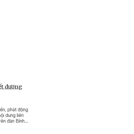
Tết dương
ền, phát động
ội dung liên
yên đán Bính