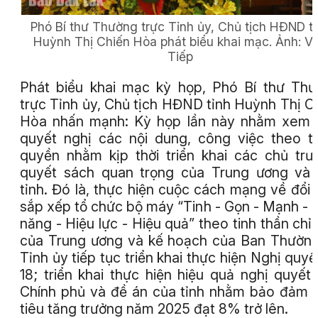
Phó Bí thư Thường trực Tỉnh ủy, Chủ tịch HĐND t
Huỳnh Thị Chiến Hòa phát biểu khai mạc.
Ảnh:
V
Tiếp
Phát biểu khai mạc kỳ họp, Phó Bí thư Th
trực Tỉnh ủy, Chủ tịch HĐND tỉnh Huỳnh Thị C
Hòa nhấn mạnh: Kỳ họp lần này nhằm xem 
quyết nghị các nội dung, công việc theo 
quyền nhằm kịp thời triển khai các chủ trư
quyết sách quan trọng của Trung ương và
tỉnh. Đó là, thực hiện cuộc cách mạng về đổi 
sắp xếp tổ chức bộ máy “Tinh - Gọn - Mạnh - 
năng - Hiệu lực - Hiệu quả” theo tinh thần chỉ
của Trung ương và kế hoạch của Ban Thườn
Tỉnh ủy tiếp tục triển khai thực hiện Nghị quyế
18; triển khai thực hiện hiệu quả nghị quyết
Chính phủ và đề án của tỉnh nhằm bảo đảm
tiêu tăng trưởng năm 2025 đạt 8% trở lên.