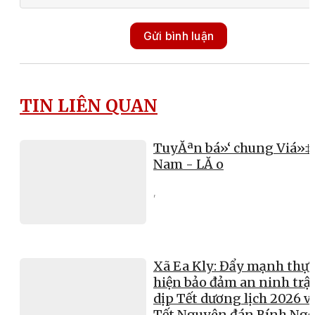
Gửi bình luận
TIN LIÊN QUAN
TuyĂªn bá»‘ chung Viá»‡
Nam - LĂ o
,
Xã Ea Kly: Đẩy mạnh thực
hiện bảo đảm an ninh trật
dịp Tết dương lịch 2026 v
Tết Nguyên đán Bính Ng