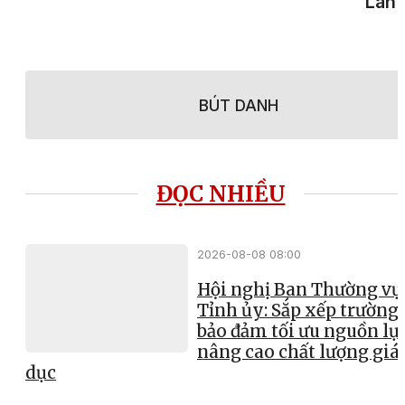
Lan 
BÚT DANH
ĐỌC NHIỀU
2026-08-08 08:00
Hội nghị Ban Thường vụ
Tỉnh ủy: Sắp xếp trường 
bảo đảm tối ưu nguồn lực
nâng cao chất lượng giá
dục