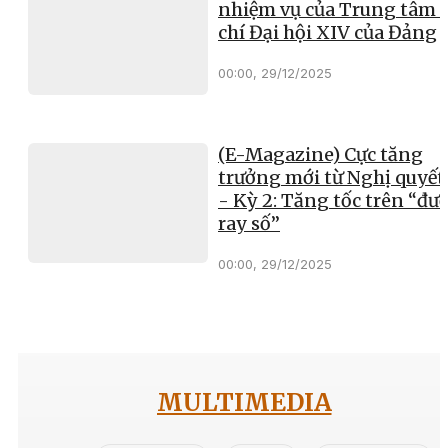
nhiệm vụ của Trung tâm 
chí Đại hội XIV của Đảng
00:00, 29/12/2025
(E-Magazine) Cực tăng
trưởng mới từ Nghị quyết
- Kỳ 2: Tăng tốc trên “đư
ray số”
00:00, 29/12/2025
MULTIMEDIA