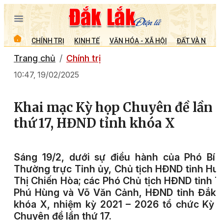
CHÍNH TRỊ
KINH TẾ
VĂN HÓA - XÃ HỘI
ĐẤT VÀ NGƯỜ
Trang chủ
Chính trị
10:47, 19/02/2025
Khai mạc Kỳ họp Chuyên đề lần
thứ 17, HĐND tỉnh khóa X
Sáng 19/2, dưới sự điều hành của Phó Bí
Thường trực Tỉnh ủy, Chủ tịch HĐND tỉnh H
Thị Chiến Hòa; các Phó Chủ tịch HĐND tỉnh 
Phú Hùng và Võ Văn Cảnh, HĐND tỉnh Đắk 
khóa X, nhiệm kỳ 2021 – 2026 tổ chức Kỳ
Chuyên đề lần thứ 17.