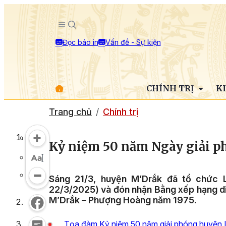
Đọc báo in
Vấn đề - Sự kiện
CHÍNH TRỊ
K
Trang chủ
Chính trị
Kỷ niệm 50 năm Ngày giải 
Sáng 21/3, huyện M’Drắk đã tổ chức 
22/3/2025) và đón nhận Bằng xếp hạng di t
M’Drắk – Phượng Hoàng năm 1975.
Tọa đàm Kỷ niệm 50 năm giải phóng huyện 