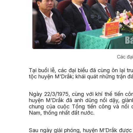
Các đại
Tại buổi lễ, các đại biểu đã cùng ôn lại
tộc huyện M’Drắk; khái quát những trận đ
Ngày 22/3/1975, cùng với khí thế tiến c
huyện M’Drắk đã anh dũng nổi dậy, giành
chung của cuộc Tổng tiến công và nổi 
Nam, thống nhất đất nước.
Sau ngày giải phóng, huyện M’Drắk được 