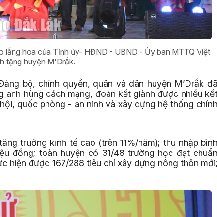
ao lẵng hoa của Tỉnh ủy- HĐND - UBND - Ủy ban MTTQ Việt
h tặng huyện M'Drắk.
 Đảng bộ, chính quyền, quân và dân huyện M’Drắk đ
ng anh hùng cách mạng, đoàn kết giành được nhiều kế
ã hội, quốc phòng - an ninh và xây dựng hệ thống chín
ăng trưởng kinh tế cao (trên 11%/năm); thu nhập bìn
iệu đồng; toàn huyện có 31/48 trường học đạt chuẩ
hực hiện được 167/288 tiêu chí xây dựng nông thôn mới