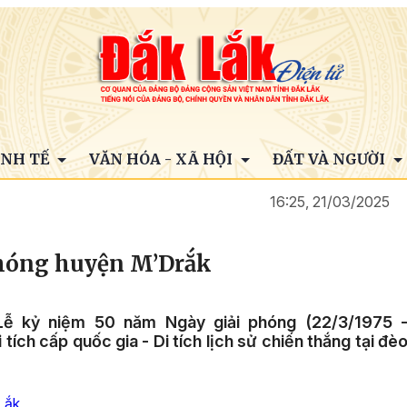
INH TẾ
VĂN HÓA - XÃ HỘI
ĐẤT VÀ NGƯỜI
16:25, 21/03/2025
phóng huyện M’Drắk
Lễ kỷ niệm 50 năm Ngày giải phóng (22/3/1975 
ích cấp quốc gia - Di tích lịch sử chiến thắng tại đè
Lắk