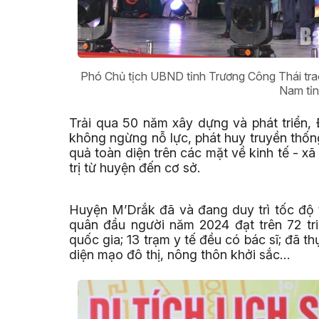
Phó Chủ tịch UBND tỉnh Trương Công Thái tr
Nam tỉn
Trải qua 50 năm xây dựng và phát triển,
không ngừng nỗ lực, phát huy truyền thố
quả toàn diện trên các mặt về kinh tế - x
trị từ huyện đến cơ sở.
Huyện M’Drắk đã và đang duy trì tốc độ t
quân đầu người năm 2024 đạt trên 72 tr
quốc gia; 13 trạm y tế đều có bác sĩ; đã t
diện mạo đô thị, nông thôn khởi sắc…