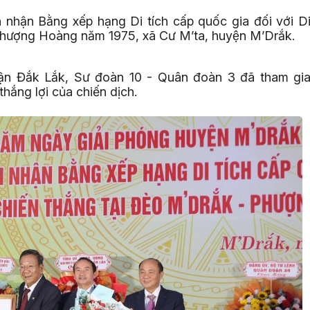
n nhận Bằng xếp hạng Di tích cấp quốc gia đối với D
k - Phượng Hoàng năm 1975, xã Cư M’ta, huyện M’Drắk.
rận Đắk Lắk, Sư đoàn 10 - Quân đoàn 3 đã tham gi
hắng lợi của chiến dịch.