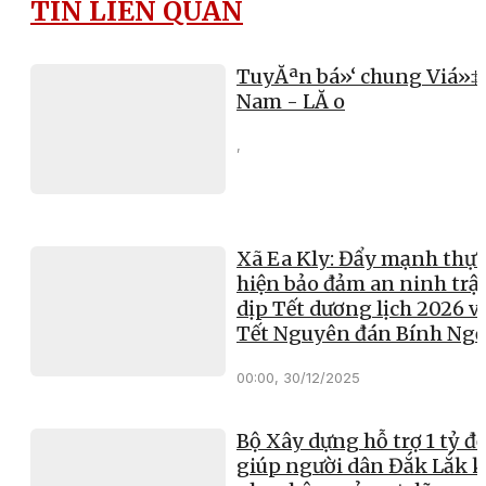
TIN LIÊN QUAN
TuyĂªn bá»‘ chung Viá»‡
Nam - LĂ o
,
Xã Ea Kly: Đẩy mạnh thực
hiện bảo đảm an ninh trật
dịp Tết dương lịch 2026 v
Tết Nguyên đán Bính Ng
00:00, 30/12/2025
Bộ Xây dựng hỗ trợ 1 tỷ đ
giúp người dân Đắk Lắk 