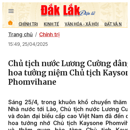
CHÍNH TRỊ
KINH TẾ
VĂN HÓA - XÃ HỘI
ĐẤT VÀ NGƯỜ
Trang chủ
Chính trị
15:49, 25/04/2025
Chủ tịch nước Lương Cường dân
hoa tưởng niệm Chủ tịch Kayso
Phomvihane
Sáng 25/4, trong khuôn khổ chuyến thăm 
Nhà nước tới Lào, Chủ tịch nước Lương C
và đoàn đại biểu cấp cao Việt Nam đã đến 
hoa tưởng nhớ Chủ tịch Kaysone Phomvih