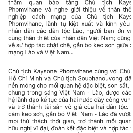
thăm quan bảo tàng Chủ tịch Kays
Phomvihane và nghe giới thiệu về thân thế
nghiệp cách mạng của Chủ tịch Kays
Phomvihane, lãnh tụ kiệt xuất và kính yêu
nhân dân các dân tộc Lào, người bạn lớn v
cùng thân thiết của nhân dân Việt Nam; cũng
về sự hợp tác chặt chẽ, gắn bó keo sơn giữa 
mạng Lào và Việt Nam…
Chủ tịch Kaysone Phomvihane cùng với Chủ 
Hồ Chí Minh và Chủ tịch Souphanouvong đã
nền móng cho mối quan hệ đặc biệt, son sắt, 
chung trong sáng Việt Nam - Lào, được các
hệ lãnh đạo kế tục của hai nước dày công vun
và trở thành tài sản vô giá của hai dân tộc. 
cảm keo sơn, gắn bó Việt Nam - Lào đã vượt
mọi thử thách thời gian, trở thành mối qua
hữu nghị vĩ đại, đoàn kết đặc biệt và hợp tác 