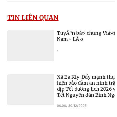
TIN LIÊN QUAN
TuyĂªn bá»‘ chung Viá»‡
Nam - LĂ o
,
Xã Ea Kly: Đẩy mạnh thực
hiện bảo đảm an ninh trật
dịp Tết dương lịch 2026 v
Tết Nguyên đán Bính Ng
00:00, 30/12/2025