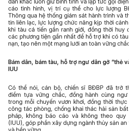
dân khác luôn giữ bình tĩnh và lập tức gọi điện
cáo tình hình, vị trí cụ thể cho lực lượng B
Thông qua hệ thống giám sát hành trình và t
tin liên lạc, lực lượng chức năng kịp thời cảnh
khi tàu cá tiến gần ranh giới, đồng thời huy 
các phương tiện gần nhất để hỗ trợ khi có tàu
nạn, tạo nên một mạng lưới an toàn vững chắc
Bám dân, bám tàu, hỗ trợ ngư dân gỡ “thẻ v
IUU
Có thể nói, cán bộ, chiến sĩ BĐBP đã trở t
điểm tựa vững chắc, đồng hành cùng ngư 
trong mỗi chuyến vươn khơi, đồng thời thực 
công tác phòng, chống khai thác hải sản bất
pháp, không báo cáo và không theo quy đ
(IUU), góp phần xây dựng ngành thủy sản an 
và bền vững.