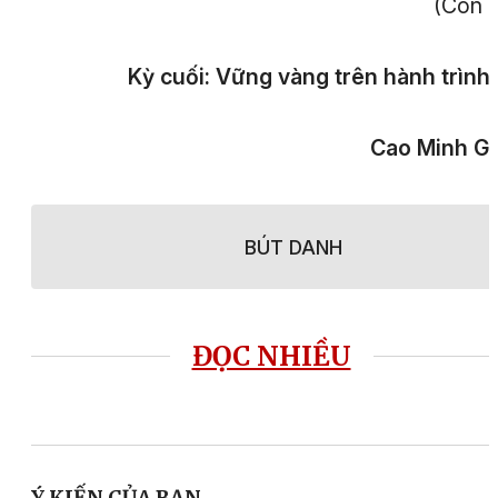
(Còn 
Kỳ cuối: Vững vàng trên hành trình
Cao Minh G
BÚT DANH
ĐỌC NHIỀU
Ý KIẾN CỦA BẠN