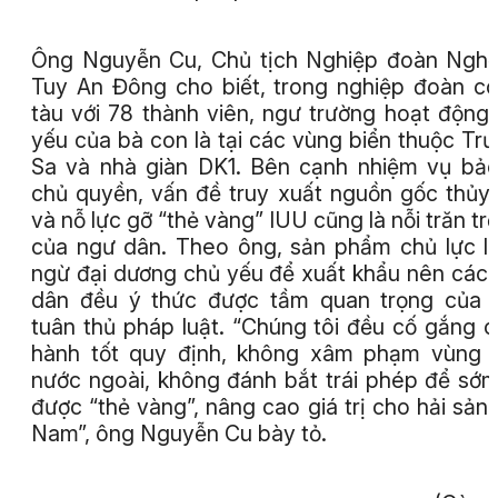
Ông Nguyễn Cu, Chủ tịch Nghiệp đoàn Ngh
Tuy An Đông cho biết, trong nghiệp đoàn c
tàu với 78 thành viên, ngư trường hoạt động
yếu của bà con là tại các vùng biển thuộc Tr
Sa và nhà giàn DK1. Bên cạnh nhiệm vụ bả
chủ quyền, vấn đề truy xuất nguồn gốc thủy
và nỗ lực gỡ “thẻ vàng” IUU cũng là nỗi trăn trở
của ngư dân. Theo ông, sản phẩm chủ lực l
ngừ đại dương chủ yếu để xuất khẩu nên các
dân đều ý thức được tầm quan trọng của 
tuân thủ pháp luật. “Chúng tôi đều cố gắng 
hành tốt quy định, không xâm phạm vùng 
nước ngoài, không đánh bắt trái phép để sớ
được “thẻ vàng”, nâng cao giá trị cho hải sản 
Nam”, ông Nguyễn Cu bày tỏ.