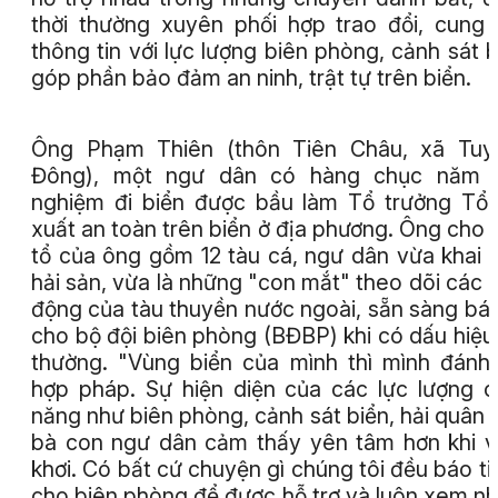
thời thường xuyên phối hợp trao đổi, cung
thông tin với lực lượng biên phòng, cảnh sát b
góp phần bảo đảm an ninh, trật tự trên biển.
Ông Phạm Thiên (thôn Tiên Châu, xã Tuy
Đông), một ngư dân có hàng chục năm k
nghiệm đi biển được bầu làm Tổ trưởng Tổ
xuất an toàn trên biển ở địa phương. Ông cho b
tổ của ông gồm 12 tàu cá, ngư dân vừa khai 
hải sản, vừa là những "con mắt" theo dõi các 
động của tàu thuyền nước ngoài, sẵn sàng báo
cho bộ đội biên phòng (BĐBP) khi có dấu hiệu
thường. "Vùng biển của mình thì mình đánh
hợp pháp. Sự hiện diện của các lực lượng 
năng như biên phòng, cảnh sát biển, hải quân 
bà con ngư dân cảm thấy yên tâm hơn khi 
khơi. Có bất cứ chuyện gì chúng tôi đều báo ti
cho biên phòng để được hỗ trợ và luôn xem n