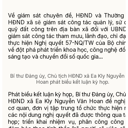
Về giám sát chuyên đề, HĐND và Thường t
HĐND xã
sẽ
giám sát công tác quản lý, sử 
quỹ đất công trên địa bàn xã đối với UBND
giám sát công tác tham mưu, lãnh đạo, chỉ đạ
thực hiện Nghị quyết 57-NQ/TW của Bộ chính
về đột phá phát triển khoa học, công nghệ đổi
sáng tạo và chuyển đổi số quốc gia…
Bí thư Đảng ủy, Chủ tịch HĐND xã Ea Kly Nguyễn 
Hoan phát biểu kết luận kỳ họp.
Phát biểu kết luận kỳ họp,
Bí thư Đảng ủy, Chủ 
HĐND xã Ea Kly Nguyễn Văn Hoan
đề nghị 
cơ quan, đơn vị tập trung tổ chức thực hiện 
các nội dung nghị quyết đã được thông qua tạ
họp; triển khai nhiệm vụ, phân công công 