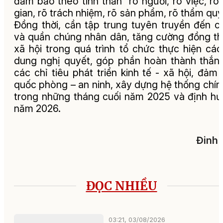
đảm bảo theo tinh thần “rõ người, rõ việc, rõ 
gian, rõ trách nhiệm, rõ sản phẩm, rõ thẩm quy
Đồng thời, cần tập trung tuyên truyền đến cử
và quần chúng nhân dân, tăng cường đồng t
xã hội trong quá trình tổ chức thực hiện các
dung nghị quyết, góp phần hoàn thành thắng
các chỉ tiêu phát triển kinh tế - xã hội, đảm
quốc phòng – an ninh, xây dựng hệ thống chính
trong những tháng cuối năm 2025 và định h
năm 2026.
Đinh 
ĐỌC NHIỀU
03:21, 03/08/2026