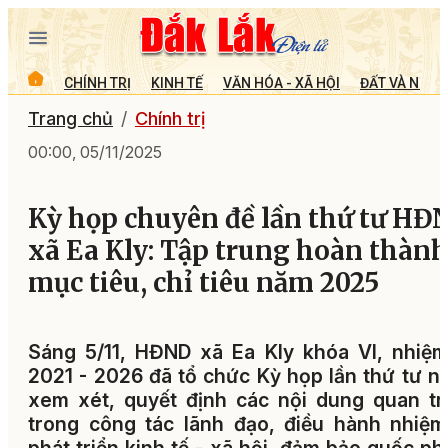
CHÍNH TRỊ
KINH TẾ
VĂN HÓA - XÃ HỘI
ĐẤT VÀ NGƯỜ
Trang chủ
Chính trị
00:00, 05/11/2025
Kỳ họp chuyên đề lần thứ tư HĐ
xã Ea Kly: Tập trung hoàn thàn
mục tiêu, chỉ tiêu năm 2025
Sáng 5/11, HĐND xã Ea Kly khóa VI, nhiệ
2021 - 2026 đã tổ chức Kỳ họp lần thứ tư 
xem xét, quyết định các nội dung quan t
trong công tác lãnh đạo, điều hành nhiệ