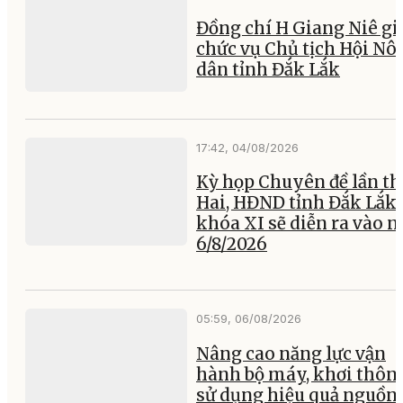
Đồng chí H Giang Niê gi
chức vụ Chủ tịch Hội Nô
dân tỉnh Đắk Lắk
17:42, 04/08/2026
Kỳ họp Chuyên đề lần th
Hai, HĐND tỉnh Đắk Lắk
khóa XI sẽ diễn ra vào 
6/8/2026
05:59, 06/08/2026
Nâng cao năng lực vận
hành bộ máy, khơi thông
sử dụng hiệu quả nguồn 