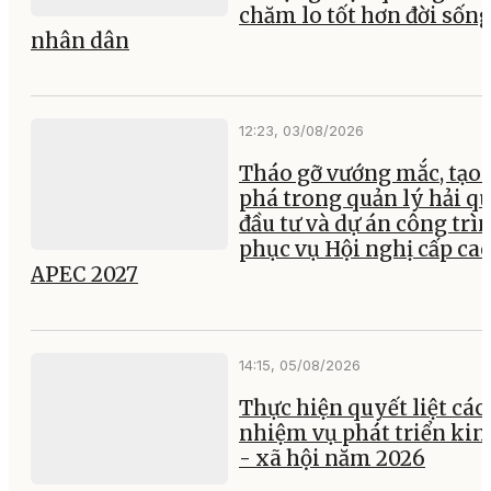
chăm lo tốt hơn đời sốn
nhân dân
12:23, 03/08/2026
Tháo gỡ vướng mắc, tạo 
phá trong quản lý hải q
đầu tư và dự án công trì
phục vụ Hội nghị cấp ca
APEC 2027
14:15, 05/08/2026
Thực hiện quyết liệt các
nhiệm vụ phát triển kin
- xã hội năm 2026