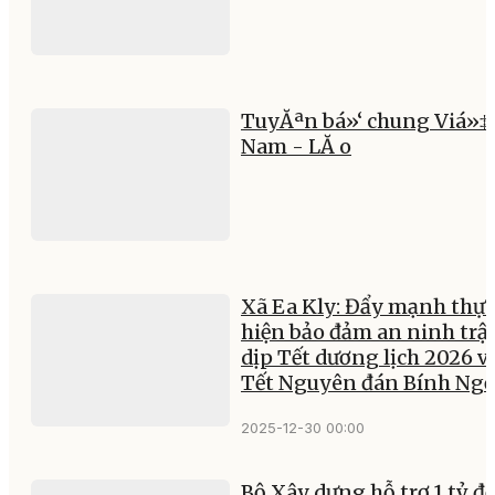
TuyĂªn bá»‘ chung Viá»‡
Nam - LĂ o
Xã Ea Kly: Đẩy mạnh thực
hiện bảo đảm an ninh trật
dịp Tết dương lịch 2026 v
Tết Nguyên đán Bính Ng
2025-12-30 00:00
Bộ Xây dựng hỗ trợ 1 tỷ đ