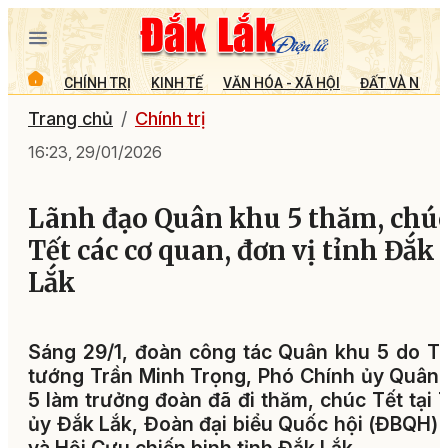
CHÍNH TRỊ
KINH TẾ
VĂN HÓA - XÃ HỘI
ĐẤT VÀ NGƯỜ
Trang chủ
Chính trị
16:23, 29/01/2026
Lãnh đạo Quân khu 5 thăm, chú
Tết các cơ quan, đơn vị tỉnh Đắk
Lắk
Sáng 29/1, đoàn công tác Quân khu 5 do T
tướng Trần Minh Trọng, Phó Chính ủy Quân
5 làm trưởng đoàn đã đi thăm, chúc Tết tại 
ủy Đắk Lắk, Đoàn đại biểu Quốc hội (ĐBQH) 