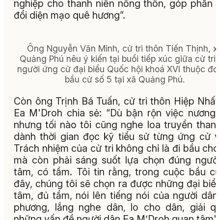
nghiệp cho thanh niên nông thôn, góp phần 
đổi diện mạo quê hương”.
Ông Nguyễn Văn Minh, cử tri thôn Tiến Thịnh, x
Quảng Phú nêu ý kiến tại buổi tiếp xúc giữa cử tri 
người ứng cử đại biểu Quốc hội khoá XVI thuộc đơn
bầu cử số 5 tại xã Quảng Phú.
Còn ông Trịnh Bá Tuấn, cử tri thôn Hiệp Nhất
Ea M'Droh chia sẻ: “Dù bận rộn việc nương 
nhưng tối nào tôi cũng nghe loa truyền than
dành thời gian đọc kỹ tiểu sử từng ứng cử v
Trách nhiệm của cử tri không chỉ là đi bầu cho
mà còn phải sáng suốt lựa chọn đúng ngườ
tâm, có tầm. Tôi tin rằng, trong cuộc bầu cử
đây, chúng tôi sẽ chọn ra được những đại biể
tâm, đủ tầm, nói lên tiếng nói của người dân
phương, lắng nghe dân, lo cho dân, giải q
những vấn đề người dân Ea M’Droh quan tâm".