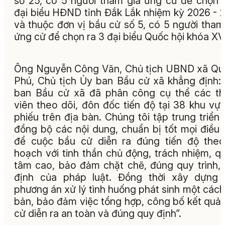
số 25, có 5 người tham gia ứng cử để chọn 
đại biểu HĐND tỉnh Đắk Lắk nhiệm kỳ 2026 - 
và thuộc đơn vị bầu cử số 5, có 5 người tham
ứng cử để chọn ra 3 đại biểu Quốc hội khóa XVI
Ông Nguyễn Công Văn, Chủ tịch UBND xã Q
Phú, Chủ tịch Ủy ban Bầu cử xã khẳng định:
ban Bầu cử xã đã phân công cụ thể các t
viên theo dõi, đôn đốc tiến độ tại 38 khu vự
phiếu trên địa bàn
. Chúng tôi tập trung triển 
đồng bộ các nội dung, chuẩn bị tốt mọi điều 
để cuộc bầu cử diễn ra đúng tiến độ the
hoạch với tinh thần chủ động, trách nhiệm, q
tâm cao, bảo đảm chặt chẽ, đúng quy trình,
định của pháp luật. Đồng thời xây dựng 
phương án xử lý tình huống phát sinh một cách
bản, bảo đảm việc tổng hợp, công bố kết quả
cử diễn ra an toàn và đúng quy định”
.