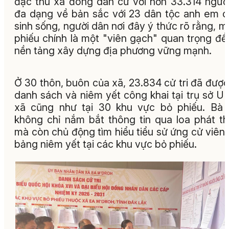
đặc thù xã đông dân cư với hơn 33.314 ngườ
đa dạng về bản sắc với 23 dân tộc anh em 
sinh sống
, người dân nơi đây ý thức rõ rằng, mỗ
phiếu chính là một "viên gạch" quan trọng để
nền tảng xây dựng địa phương vững mạnh
.
Ở 30 thôn, buôn của xã, 23.834 cử tri đã được
danh sách và niêm yết công khai tại trụ sở 
xã cũng như tại 30 khu vực bỏ phiếu
. Bà
không chỉ nắm bắt thông tin qua loa phát t
mà còn chủ động tìm hiểu tiểu sử ứng cử viên
bảng niêm yết tại các khu vực bỏ phiếu.