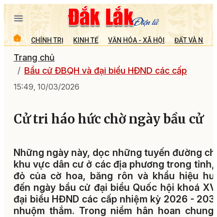
CHÍNH TRỊ
KINH TẾ
VĂN HÓA - XÃ HỘI
ĐẤT VÀ NGƯỜ
Trang chủ
Bầu cử ĐBQH và đại biểu HĐND các cấp
15:49, 10/03/2026
Cử tri háo hức chờ ngày bầu cử
Những ngày này, dọc những tuyến đường ch
khu vực dân cư ở các địa phương trong tỉnh,
đỏ của cờ hoa, băng rôn và khẩu hiệu hư
đến ngày bầu cử đại biểu Quốc hội khoá XV
đại biểu HĐND các cấp nhiệm kỳ 2026 - 203
nhuộm thắm. Trong niềm hân hoan chung,