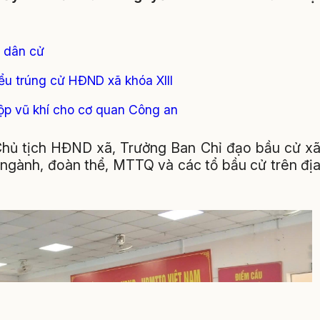
u dân cử
ểu trúng cử HĐND xã khóa XIII
ộp vũ khí cho cơ quan Công an
 Chủ tịch HĐND xã, Trưởng Ban Chỉ đạo bầu cử x
 ngành, đoàn thể, MTTQ và các tổ bầu cử trên đị