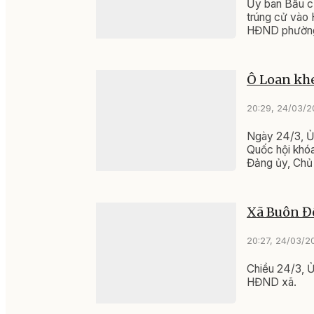
Ủy ban Bầu c
trúng cử vào 
HĐND phường n
trọng xây dự
phường trung 
Ô Loan khe
20:29, 24/03/
Ngày 24/3, Ủy
Quốc hội khó
Đảng ủy, Chủ
Tĩnh.
Xã Buôn Đô
20:27, 24/03/2
Chiều 24/3, Ủ
HĐND xã.