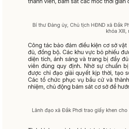
thành viên, bám sát các mốc thời gian 
Bí thư Đảng ủy, Chủ tịch HĐND xã Đắk P
khóa XIII
Công tác bảo đảm điều kiện cơ sở vật 
đủ, đồng bộ. Các khu vực bỏ phiếu đượ
diện tích, ánh sáng và trang bị đầy 
viên đúng quy định. Nhờ sự chuẩn bị
được chỉ đạo giải quyết kịp thời, tạo
Các tổ chức phục vụ bầu cử và thành 
nhiệm, chủ động bám sát cơ sở để hướn
Lãnh đạo xã Đắk Phơi trao giấy khen cho 