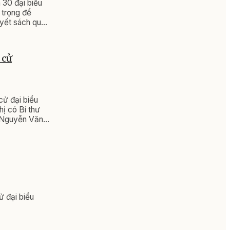
30 đại biểu
 trọng để
uyết sách quan
, xứng tầm là
 cử
cử đại biểu
ị có Bí thư
ã Nguyễn Văn
ử đại biểu