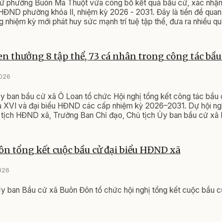
ử phường Buôn Ma Thuột vừa công bố kết quả bầu cử, xác nhận 
HĐND phường khóa II, nhiệm kỳ 2026 - 2031. Đây là tiền đề quan
hiệm kỳ mới phát huy sức mạnh trí tuệ tập thể, đưa ra nhiều q
ng Buôn Ma Thuột ngày càng giàu đẹp, văn minh, đậm đà bản sắc
tâm của tỉnh.
n thưởng 8 tập thể, 73 cá nhân trong công tác bầu
2026
 ban bầu cử xã Ô Loan tổ chức Hội nghị tổng kết công tác bầu 
a XVI và đại biểu HĐND các cấp nhiệm kỳ 2026–2031. Dự hội ngh
 tịch HĐND xã, Trưởng Ban Chỉ đạo, Chủ tịch Ủy ban bầu cử x
n tổng kết cuộc bầu cử đại biểu HĐND xã
026
y ban Bầu cử xã Buôn Đôn tổ chức hội nghị tổng kết cuộc bầu c