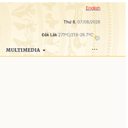
English
Thứ 6
, 07/08/2026
Đắk Lắk
27.1ºC/21.6-28.7ºC
MULTIMEDIA
i
ư
i