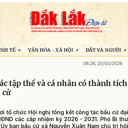
INH TẾ
VĂN HÓA - XÃ HỘI
ĐẤT VÀ NGƯỜI
08:26, 25/03/2026
c tập thể và cá nhân có thành tích
 cử
i tổ chức Hội nghị tổng kết công tác bầu cử đạ
HĐND các cấp nhiệm kỳ 2026 - 2031. Phó Bí th
 Ủy ban bầu cử xã Nguyễn Xuân Nam chủ trì hộ