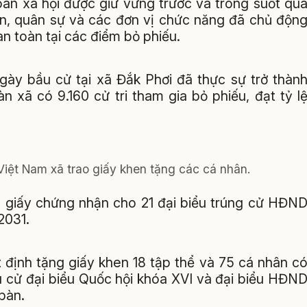
 toàn xã hội được giữ vững trước và trong suốt qu
 an, quân sự và các đơn vị chức năng đã chủ độn
an toàn tại các điểm bỏ phiếu.
ngày bầu cử tại xã Đắk Phơi đã thực sự trở thàn
àn xã có 9.160 cử tri tham gia bỏ phiếu, đạt tỷ l
iệt Nam xã trao giấy khen tặng các cá nhân.
ao giấy chứng nhận cho 21 đại biểu trúng cử HĐN
2031.
 định tặng giấy khen 18 tập thể và 75 cá nhân c
u cử đại biểu Quốc hội khóa XVI và đại biểu HĐN
bàn.