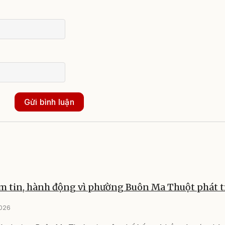
Gửi bình luận
m tin, hành động vì phường Buôn Ma Thuột phát t
2026