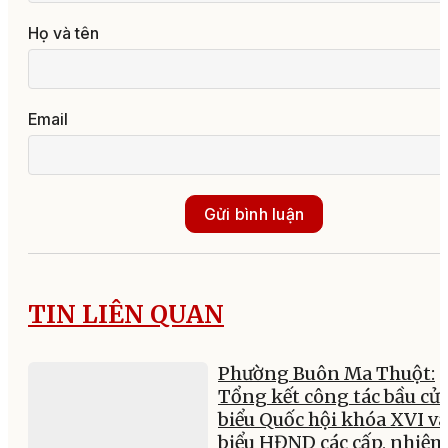
chia sẻ thông tin, dữ liệ
đấu tranh với tội phạm
xuyên biên giới
08:48, 07/08/2026
Đoàn ĐBQH tỉnh Đắk Lắ
đóng góp ý kiến hoàn th
các dự án luật về nông
nghiệp, môi trường, viễ
thông, chuyển giao công nghệ
09:14, 06/08/2026
Thành lập thành phố
Quảng Ninh và Bắc Ninh
trực thuộc Trung ương s