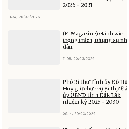
tạo dư địa, liên kết vùng
mạnh mẽ
23:00, 06/08/2026
Thực hiện Nghị quyết số 
Dỡ bỏ rào cản, khơi thôn
nguồn lực
13:22, 09/08/2026
Chủ tịch Quốc hội Trần
Thanh Mẫn viếng cố Ch
tịch Quốc hội Lào
Saysomphone
Phomvihane