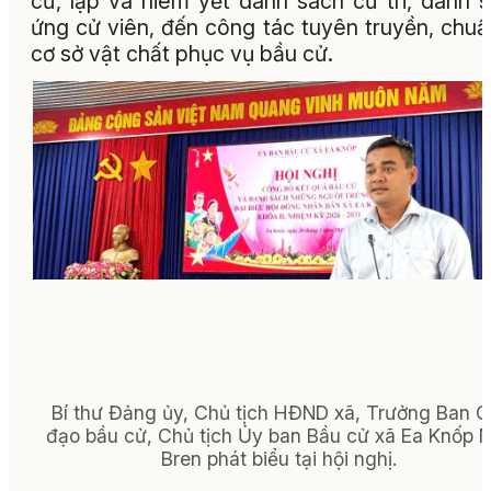
cử, lập và niêm yết danh sách cử tri, danh 
ứng cử viên, đến công tác tuyên truyền, chuẩ
cơ sở vật chất phục vụ bầu cử.
Bí thư Đảng ủy, Chủ tịch HĐND xã, Trưởng Ban C
đạo bầu cử, Chủ tịch Ủy ban Bầu cử xã Ea Knốp 
Bren phát biểu tại hội nghị.