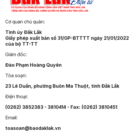
dân
11:08, 20/03/2026
Phó Bí thư Tỉnh ủy Đỗ Hữ
Huy giữ chức vụ Bí thư Đ
ủy UBND tỉnh Đắk Lắk
nhiệm kỳ 2025 - 2030
09:14, 20/03/2026
Hậu cần tiếp sức tân binh
trưởng thành
05:57, 20/03/2026