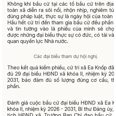
Không khí bầu cử tại các tổ bầu cử trên địa
toàn xã diễn ra sôi nổi, nhộn nhịp, nghiêm tú
đúng pháp luật, thực sự là ngày hội của toàn 
Hầu hết cử tri đến tham gia bầu cử đều phấn k
và tin tưởng vào lá phiếu của mình sẽ chọ
được những đại biểu thực sự có đức, có tài và
quan quyền lực Nhà nước.
Các đại biểu tham dự hội nghị.
Theo kết quả kiểm phiếu, cử tri xã Ea Knốp đã
đủ 29 đại biểu HĐND xã khóa II, nhiệm kỳ 20
2031, bảo đảm đủ số lượng đúng cơ cấu, t
phần.
Đánh giá cuộc bầu cử đại biểu HĐND xã Ea 
khóa II, nhiệm kỳ 2026 - 2031, Bí thư Đảng ủy,
tịch HĐND xã, Trưởng Ban Chỉ đạo bầu cử,