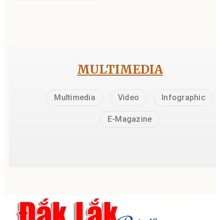
Gửi bình luận
TIN LIÊN QUAN
Phường Buôn Ma Thuột:
Tổng kết công tác bầu cử 
biểu Quốc hội khóa XVI và
biểu HĐND các cấp, nhiệm
2026 - 2031
11:34, 20/03/2026
(E-Magazine) Gánh vác
trọng trách, phụng sự nh