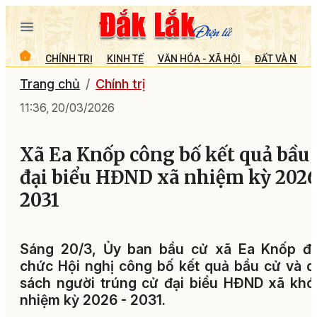
CHÍNH TRỊ
KINH TẾ
VĂN HÓA - XÃ HỘI
ĐẤT VÀ NGƯỜ
Trang chủ
Chính trị
11:36, 20/03/2026
Xã Ea Knốp công bố kết quả bầu 
đại biểu HĐND xã nhiệm kỳ 2026
2031
Sáng 20/3, Ủy ban bầu cử xã Ea Knốp đã
chức Hội nghị công bố kết quả bầu cử và 
sách người trúng cử đại biểu HĐND xã khóa
nhiệm kỳ 2026 - 2031.