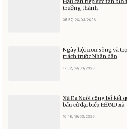
Ý KIẾN CỦA BẠN
Nội dung
Họ và tên
Email