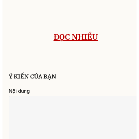
ĐỌC NHIỀU
08:00, 08/08/2026
Hội nghị Ban Thường vụ
Tỉnh ủy: Sắp xếp trường 
bảo đảm tối ưu nguồn lực
nâng cao chất lượng giá
dục
11:36, 06/08/2026
Xây dựng quy chế phối 