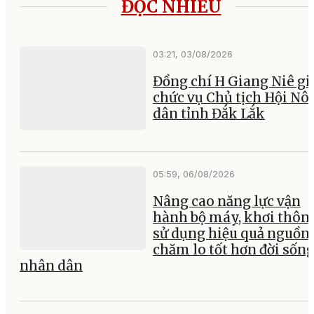
ĐỌC NHIỀU
03:21, 03/08/2026
Đồng chí H Giang Niê gi
chức vụ Chủ tịch Hội Nô
dân tỉnh Đắk Lắk
05:59, 06/08/2026
Nâng cao năng lực vận
hành bộ máy, khơi thông
sử dụng hiệu quả nguồn 
chăm lo tốt hơn đời sốn
nhân dân