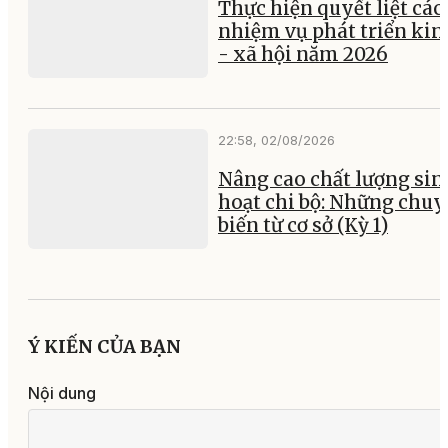
Thực hiện quyết liệt các
nhiệm vụ phát triển kin
- xã hội năm 2026
22:58, 02/08/2026
Nâng cao chất lượng sin
hoạt chi bộ: Những chu
biến từ cơ sở (Kỳ 1)
Ý KIẾN CỦA BẠN
Nội dung