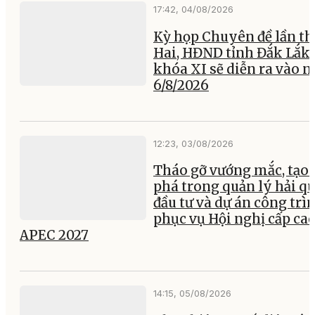
17:42, 04/08/2026
Kỳ họp Chuyên đề lần th
Hai, HĐND tỉnh Đắk Lắk
khóa XI sẽ diễn ra vào 
6/8/2026
12:23, 03/08/2026
Tháo gỡ vướng mắc, tạo 
phá trong quản lý hải q
đầu tư và dự án công trì
phục vụ Hội nghị cấp ca
APEC 2027
14:15, 05/08/2026