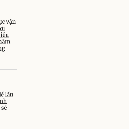
ực vận
ơi
hiệu
chăm
ng
ề lần
ỉnh
 sẽ
y