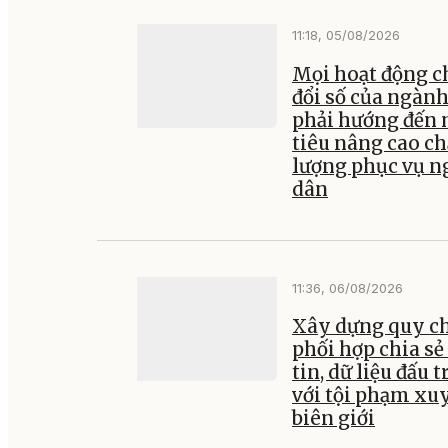
11:18, 05/08/2026
Mọi hoạt động 
đổi số của ngành
phải hướng đến
tiêu nâng cao ch
lượng phục vụ n
dân
11:36, 06/08/2026
Xây dựng quy c
phối hợp chia sẻ
tin, dữ liệu đấu 
với tội phạm xu
biên giới