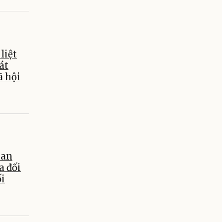
liệt
át
ã hội
uan
a đối
ối