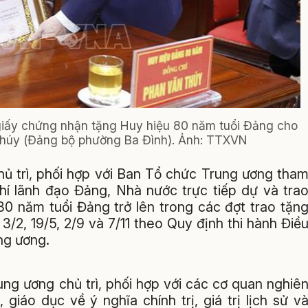
 giấy chứng nhận tặng Huy hiệu 80 năm tuổi Đảng cho
Thúy (Đảng bộ phường Ba Đình). Ảnh: TTXVN
ủ trì, phối hợp với Ban Tổ chức Trung ương tha
 lãnh đạo Đảng, Nhà nước trực tiếp dự và tra
0 năm tuổi Đảng trở lên trong các đợt trao tặn
3/2, 19/5, 2/9 và 7/11 theo Quy định thi hành Điề
ng ương.
ng ương chủ trì, phối hợp với các cơ quan nghiê
iáo dục về ý nghĩa chính trị, giá trị lịch sử v