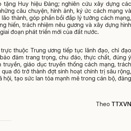
o tặng Huy hiệu Đảng; nghiên cứu xây dựng cá
a những câu chuyện, hình ảnh, ký ức cách mạng v
 lão thành, góp phần bồi đắp lý tưởng cách mạng
cống hiến, trách nhiệm nêu gương và xây dựng hìn
iai đoạn phát triển mới của đất nước.
 trực thuộc Trung ương tiếp tục lãnh đạo, chỉ đạ
 bảo đảm trang trọng, chu đáo, thực chất, đúng 
ên truyền, giáo dục truyền thống cách mạng, trác
ua đó trở thành đợt sinh hoạt chính trị sâu rộng
ã hội, tạo sức lan tỏa mạnh mẽ trong cán bộ, đản
Theo
TTXV