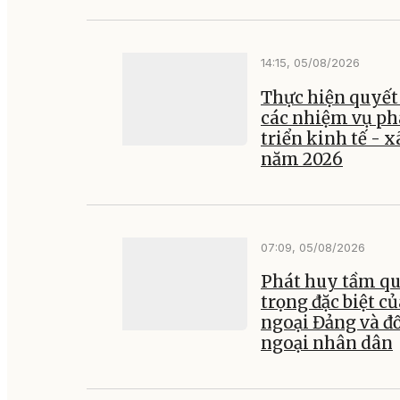
14:15, 05/08/2026
Thực hiện quyết 
các nhiệm vụ ph
triển kinh tế - x
năm 2026
07:09, 05/08/2026
Phát huy tầm q
trọng đặc biệt củ
ngoại Đảng và đ
ngoại nhân dân