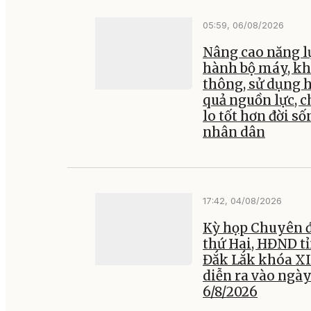
05:59, 06/08/2026
Nâng cao năng l
hành bộ máy, kh
thông, sử dụng 
quả nguồn lực, 
lo tốt hơn đời số
nhân dân
17:42, 04/08/2026
Kỳ họp Chuyên đ
thứ Hai, HĐND t
Đắk Lắk khóa XI
diễn ra vào ngà
6/8/2026