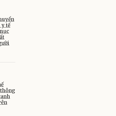
chuyển
 y tế
 mục
ất
gười
hế
 thông
tranh
yên