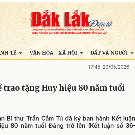
INH TẾ
VĂN HÓA - XÃ HỘI
ĐẤT VÀ NGƯỜI
17:45, 29/05/2026
ề trao tặng Huy hiệu 80 năm tuổi
an Bí thư Trần Cẩm Tú đã ký ban hành Kết luậ
iệu 80 năm tuổi Đảng trở lên (Kết luận số 36