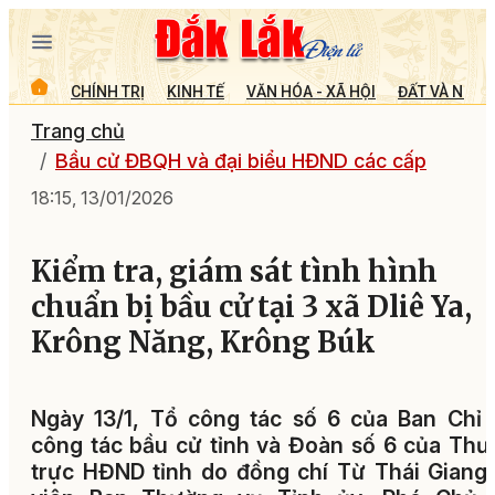
CHÍNH TRỊ
KINH TẾ
VĂN HÓA - XÃ HỘI
ĐẤT VÀ NGƯỜ
Trang chủ
Bầu cử ĐBQH và đại biểu HĐND các cấp
18:15, 13/01/2026
Kiểm tra, giám sát tình hình
chuẩn bị bầu cử tại 3 xã Dliê Ya,
Krông Năng, Krông Búk
Ngày 13/1, Tổ công tác số 6 của Ban Chỉ
công tác bầu cử tỉnh và Đoàn số 6 của Th
trực HĐND tỉnh do đồng chí Từ Thái Giang