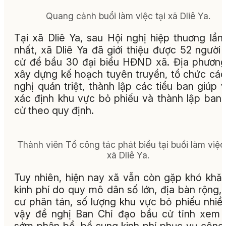
Quang cảnh buổi làm việc tại xã Dliê Ya.
Tại xã Dliê Ya, sau Hội nghị hiệp thuơng lần
nhất, xã Dliê Ya đã giới thiệu được 52 người
cử để bầu 30 đại biểu HĐND xã. Địa phươn
xây dựng kế hoạch tuyên truyền, tổ chức các
nghị quán triệt, thành lập các tiểu ban giúp v
xác định khu vực bỏ phiếu và thành lập ban
cử theo quy định.
Thành viên Tổ công tác phát biểu tại buổi làm việc
xã Dliê Ya.
Tuy nhiên, hiện nay xã vẫn còn gặp khó khă
kinh phí do quy mô dân số lớn, địa bàn rộng,
cư phân tán, số lượng khu vực bỏ phiếu nhiều
vậy đề nghị Ban Chỉ đạo bầu cử tỉnh xem 
sớm phân bổ, bổ sung kinh phí phục vụ công