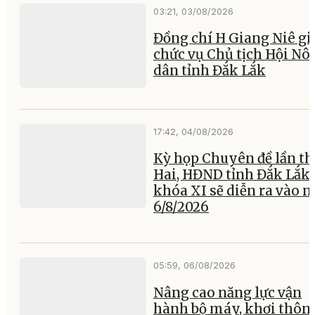
03:21, 03/08/2026
Đồng chí H Giang Niê gi
chức vụ Chủ tịch Hội Nô
dân tỉnh Đắk Lắk
17:42, 04/08/2026
Kỳ họp Chuyên đề lần th
Hai, HĐND tỉnh Đắk Lắk
khóa XI sẽ diễn ra vào 
6/8/2026
05:59, 06/08/2026
Nâng cao năng lực vận
hành bộ máy, khơi thông