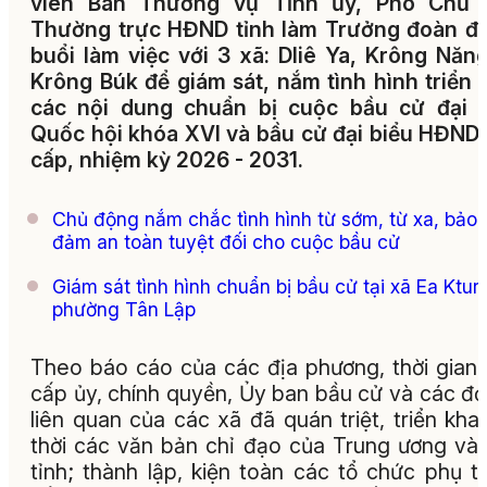
viên Ban Thường vụ Tỉnh ủy, Phó Chủ t
Thường trực HĐND tỉnh làm Trưởng đoàn đ
buổi làm việc với 3 xã: Dliê Ya, Krông Năn
Krông Búk để giám sát, nắm tình hình triển 
các nội dung chuẩn bị cuộc bầu cử đại b
Quốc hội khóa XVI và bầu cử đại biểu HĐND
cấp, nhiệm kỳ 2026 - 2031.
Chủ động nắm chắc tình hình từ sớm, từ xa, bảo
đảm an toàn tuyệt đối cho cuộc bầu cử
Giám sát tình hình chuẩn bị bầu cử tại xã Ea Ktur
phường Tân Lập
Theo báo cáo của các địa phương, thời gian
cấp ủy, chính quyền, Ủy ban bầu cử và các đơ
liên quan của các xã đã quán triệt, triển khai
thời các văn bản chỉ đạo của Trung ương và
tỉnh; thành lập, kiện toàn các tổ chức phụ t