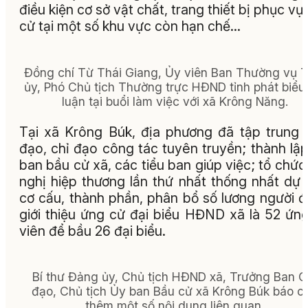
điều kiện cơ sở vật chất, trang thiết bị phục vụ
cử tại một số khu vực còn hạn chế…
Đồng chí Từ Thái Giang, Ủy viên Ban Thường vụ T
ủy, Phó Chủ tịch Thường trực HĐND tỉnh phát biểu
luận tại buổi làm việc với xã Krông Năng.
Tại xã Krông Búk, địa phương đã tập trung 
đạo, chỉ đạo công tác tuyên truyền; thành lậ
ban bầu cử xã, các tiểu ban giúp việc; tổ chức
nghị hiệp thương lần thứ nhất thống nhất dự 
cơ cấu, thành phần, phân bổ số lương người 
giới thiệu ứng cử đại biểu HĐND xã là 52 ứn
viên để bầu 26 đại biểu.
Bí thư Đảng ủy, Chủ tịch HĐND xã, Trưởng Ban C
đạo, Chủ tịch Ủy ban Bầu cử xã Krông Búk báo c
thêm một số nội dung liên quan.