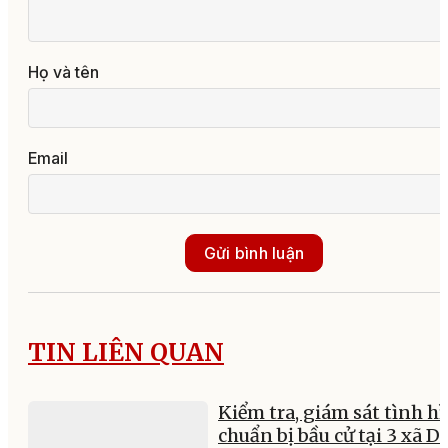
Họ và tên
Email
Gửi bình luận
TIN LIÊN QUAN
Kiểm tra, giám sát tình h
chuẩn bị bầu cử tại 3 xã Dl