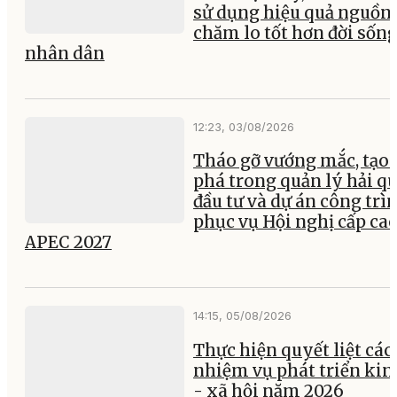
sử dụng hiệu quả nguồn 
chăm lo tốt hơn đời sốn
nhân dân
12:23, 03/08/2026
Tháo gỡ vướng mắc, tạo 
phá trong quản lý hải q
đầu tư và dự án công trì
phục vụ Hội nghị cấp ca
APEC 2027
14:15, 05/08/2026
Thực hiện quyết liệt các
nhiệm vụ phát triển kin
- xã hội năm 2026