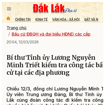
CHÍNH TRỊ
KINH TẾ
VĂN HÓA - XÃ HỘI
ĐẤT VÀ NGƯỜ
Trang chủ
Bầu cử ĐBQH và đại biểu HĐND các cấp
20:04, 12/03/2026
Bí thư Tỉnh ủy Lương Nguyễn
Minh Triết kiểm tra công tác bầ
cử tại các địa phương
Chiều 12/3, đồng chí Lương Nguyễn Minh Tr
Ủy viên Trung ương Đảng, Bí thư Tỉnh ủy
Lắk cùng đoàn công tác đi kiểm tra công