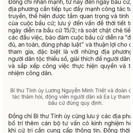
Đồng chí nhấn mạnh, từ nay đến ngày bầu cử,
địa phương cần tiếp tục đẩy mạnh công tác t
truyền, thể hiện được tầm quan trọng và tính 
của cuộc bầu cử; lưu ý đến vấn đề thời tiết t
ngày diễn ra bầu cử 15/3; rà soát chặt chẽ tiế
các đầu việc, bảo đảm cuộc bầu cử diễn ra “đ
đủ, an toàn, đúng pháp luật” và thuận lợi cho cử
tham gia, đặc biệt là với những địa phươn
người dân tộc thiểu số, giải thích để người dân 
và sắp xếp công việc thực hiện quyền và t
nhiệm công dân.
Bí thư Tỉnh ủy Lương Nguyễn Minh Triết và đoàn c
tác thăm hỏi, động viên người dân xã Ea Ly tham 
bầu cử đúng quy định.
Đồng chí Bí thư Tỉnh ủy cũng lưu ý các địa ph
bố trí thêm cán bộ tư vấn có kinh nghiệm hỗ
khi cử tri cần cung cấp thông tin. Đồng thời