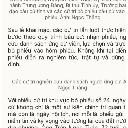
hành Trung ương Đảng, Bí thư Tỉnh ủy, Trưởng ban
đạo bầu cử tỉnh và các cử tri bỏ phiếu bầu cử vào
phiếu. Ảnh: Ngọc Thắng
Sau lễ khai mạc, các cử tri lần lượt thực hiện
bước theo quy trình bầu cử: nhận phiếu, ng
cứu danh sách ứng cử viên, lựa chọn và trực 
bỏ phiếu vào hòm phiếu. Không khí tại điể
phiếu diễn ra nghiêm túc, trật tự và đúng
định.
Các cử tri nghiên cứu danh sách người ứng cử. Ả
Ngọc Thắng
Với nhiều cử tri khu vực bỏ phiếu số 24, ngày
cử không chỉ là một sự kiện chính trị quan t
mà còn là ngày hội lớn, nơi mỗi lá phiếu gửi
niềm tin và kỳ vọng vào tương lai của đất nướ
địa phương. Ông Trần Ngọc Tuấn, 72 tuổi, cử