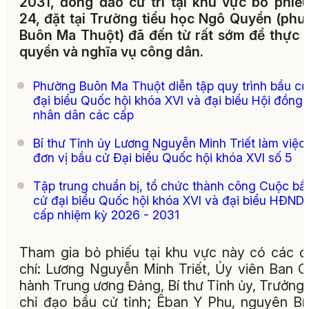
2031, đông đảo cử tri tại khu vực bỏ phiế
24, đặt tại Trường tiểu học Ngô Quyền (ph
Buôn Ma Thuột) đã đến từ rất sớm để thực 
quyền và nghĩa vụ công dân.
Phường Buôn Ma Thuột diễn tập quy trình bầu cử
đại biểu Quốc hội khóa XVI và đại biểu Hội đồng
nhân dân các cấp
Bí thư Tỉnh ủy Lương Nguyễn Minh Triết làm việc 
đơn vị bầu cử Đại biểu Quốc hội khóa XVI số 5
Tập trung chuẩn bị, tổ chức thành công Cuộc bầ
cử đại biểu Quốc hội khóa XVI và đại biểu HĐND
cấp nhiệm kỳ 2026 - 2031
Tham gia bỏ phiếu tại khu vực này có các 
chí: Lương Nguyễn Minh Triết, Ủy viên Ban 
hành Trung ương Đảng, Bí thư Tỉnh ủy, Trưởng
chỉ đạo bầu cử tỉnh; Êban Y Phu, nguyên Bí