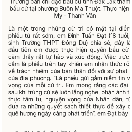
Trưởng ban chỉ đạo bầu cử tỉnh Đắk Lắk tham 
bầu cử tại phường Buôn Ma Thuột. Thực hiện:
My - Thanh Vân
Là một trong những cử tri có mặt tại điể
phiếu từ rất sớm, em Đinh Tuấn Đạt (18 tuổi,
sinh Trường THPT Đông Du) chia sẻ, đây là
đầu tiên em được thực hiện quyền bầu cử
cảm thấy rất tự hào và xúc động. Việc trực 
cầm lá phiếu trên tay khiến em nhận thức rõ
về trách nhiệm của bản thân đối với sự phát t
của địa phương. “Lá phiếu gửi gắm niềm tin v
vọng của mỗi cử tri. Em mong rằng các đại 
sau khi trúng cử sẽ luôn lắng nghe, phản ánh t
thực tâm tư, nguyện vọng của Nhân dân, t
đưa ra những quyết sách thiết thực để xây 
quê hương ngày càng phát triển”, em Đạt bày t