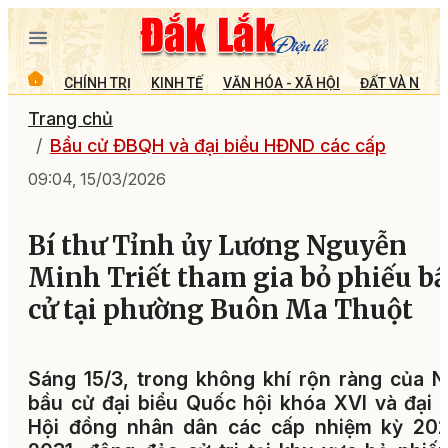
CHÍNH TRỊ
KINH TẾ
VĂN HÓA - XÃ HỘI
ĐẤT VÀ NGƯỜ
Trang chủ
Bầu cử ĐBQH và đại biểu HĐND các cấp
09:04, 15/03/2026
Bí thư Tỉnh ủy Lương Nguyễn
Minh Triết tham gia bỏ phiếu b
cử tại phường Buôn Ma Thuột
Sáng 15/3, trong không khí rộn ràng của 
bầu cử đại biểu Quốc hội khóa XVI và đại 
Hội đồng nhân dân các cấp nhiệm kỳ 202