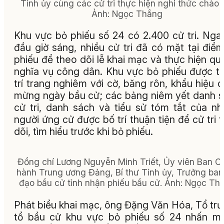
Tỉnh ủy cùng các cử tri thực hiện nghi thức chào 
Ảnh: Ngọc Thắng
Khu vực bỏ phiếu số 24 có 2.400 cử tri. Nga
đầu giờ sáng, nhiều cử tri đã có mặt tại điể
phiếu để theo dõi lễ khai mạc và thực hiện qu
nghĩa vụ công dân. Khu vực bỏ phiếu được t
trí trang nghiêm với cờ, băng rôn, khẩu hiệu 
mừng ngày bầu cử; các bảng niêm yết danh 
cử tri, danh sách và tiểu sử tóm tắt của n
người ứng cử được bố trí thuận tiện để cử tri 
dõi, tìm hiểu trước khi bỏ phiếu.
Đồng chí Lương Nguyễn Minh Triết, Ủy viên Ban C
hành Trung ương Đảng, Bí thư Tỉnh ủy, Trưởng ban
đạo bầu cử tỉnh nhận phiếu bầu cử. Ảnh: Ngọc Th
Phát biểu khai mạc, ông Đặng Văn Hóa, Tổ tr
tổ bầu cử khu vực bỏ phiếu số 24 nhấn m