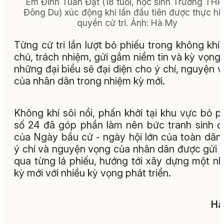
Em Đinh Tuấn Đạt (18 tuổi, học sinh Trường THP
Đông Du) xúc động khi lần đầu tiên được thực hi
quyền cử tri. Ảnh: Hà My
Từng cử tri lần lượt bỏ phiếu trong không khí
chủ, trách nhiệm, gửi gắm niềm tin và kỳ vọng
những đại biểu sẽ đại diện cho ý chí, nguyện 
của nhân dân trong nhiệm kỳ mới.
Không khí sôi nổi, phấn khởi tại khu vực bỏ p
số 24 đã góp phần làm nên bức tranh sinh 
của Ngày bầu cử - ngày hội lớn của toàn dân,
ý chí và nguyện vọng của nhân dân được gửi
qua từng lá phiếu, hướng tới xây dựng một n
kỳ mới với nhiều kỳ vọng phát triển.
Hà