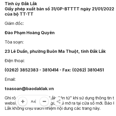
Tỉnh ủy Đắk Lắk
Giấy phép xuất bản số 31/GP-BTTTT ngày 21/01/2022
của bộ TT-TT
Giám đốc:
Đào Phạm Hoàng Quyên
Tòa soạn:
23 Lê Duẩn, phường Buôn Ma Thuột, tỉnh Đắk Lắk
Điện thoại:
(0262) 3852383 - 3810414 - Fax: (0262) 3810451
Email:
toasoan@baodaklak.vn
Ghi rõ nguồn "Báo Đắk Lắk điện tử" khi sử dụng thông tin t
website này. Các trang ngoài sẽ mở ra tại cửa sổ mới. Báo 
Lắk không chịu trách nhiệm nội dung các trang này.