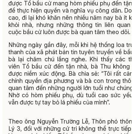
được Tổ bầu cử mang hòm phiếu phụ đến tận
để thực hiện quyền và nghĩa vụ công dân. Do 
cao, đi lại khó khăn nên nhiều năm nay bà ít kh
khỏi nhà, nhưng những thông tin liên quan
cuộc bầu cử luôn được bà quan tâm theo dõi.
Những ngày gần đây, mỗi khi hệ thống loa tr
thanh của xã phát bản tin tuyên truyền về bầu
bà lại chăm chú lắng nghe. Khi thấy các t
viên Tổ bầu cử đến tận nhà, bà Thu không 
được niềm xúc động. Bà chia sẻ: “Tôi rất cả
chính quyền địa phương và bà con trong thô
quan tâm đến những người lớn tuổi như chúng 
Nhờ có hòm phiếu phụ, dù tuổi cao sức yếu,
vẫn được tự tay bỏ lá phiếu của mình”.
Theo ông Nguyễn Trường Lễ, Thôn phó thôn
Lý 3, đối với những cử tri không thể trực tiếp