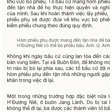
khu vực bỏ phiếu, Tổ bầu cử mang hòm phiếu
đến tận nhà để họ thực hiện quyền và nghĩ
của mình. Sau khi hoàn thành việc lấy phiếu,
phiếu phụ sẽ được đưa về khu vực bỏ phiế
kiểm phiếu chung theo đúng quy định.
Hòm phiếu phụ được mang đến tận nhà để bà
H’Đương Niê có thể bỏ phiếu bầu. Ảnh: Q. Anh
Không khí ngày bầu cử cũng lan tỏa đến các
bàn vùng biên. Tại xã Buôn Đôn, để không mộ
tri nào bị bỏ lại phía sau, các tổ bầu cử đã 
hòm phiếu phụ đến tận nhà những người gặp
khăn trong việc đi lại.
Một trong những trường hợp đặc biệt nữa l
H’Đương Niê, ở buôn Jang Lành. Do bị tai b
không thể đi lại, bà được các thành viên tổ bầ