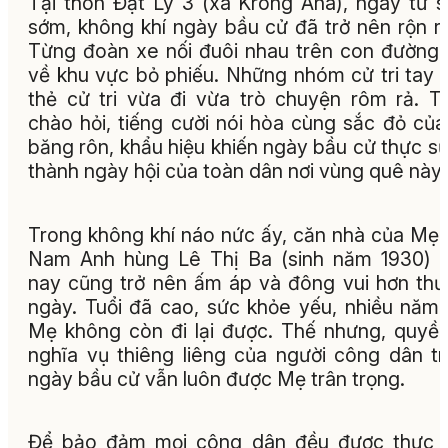
Tại thôn Đạt Lý 3 (xã Krông Ana), ngay từ 
sớm, không khí ngày bầu cử đã trở nên rộn r
Từng đoàn xe nối đuôi nhau trên con đường
về khu vực bỏ phiếu. Những nhóm cử tri tay
thẻ cử tri vừa đi vừa trò chuyện rôm rả. T
chào hỏi, tiếng cười nói hòa cùng sắc đỏ của
băng rôn, khẩu hiệu khiến ngày bầu cử thực sự
thành ngày hội của toàn dân nơi vùng quê này.
Trong không khí náo nức ấy, căn nhà của Mẹ 
Nam Anh hùng Lê Thị Ba (sinh năm 1930) 
nay cũng trở nên ấm áp và đông vui hơn th
ngày. Tuổi đã cao, sức khỏe yếu, nhiều năm
Mẹ không còn đi lại được. Thế nhưng, quyề
nghĩa vụ thiêng liêng của người công dân t
ngày bầu cử vẫn luôn được Mẹ trân trọng.
Để bảo đảm mọi công dân đều được thực h