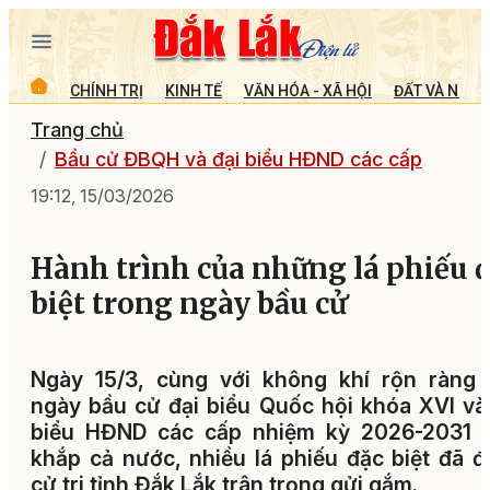
CHÍNH TRỊ
KINH TẾ
VĂN HÓA - XÃ HỘI
ĐẤT VÀ NGƯỜ
Trang chủ
Bầu cử ĐBQH và đại biểu HĐND các cấp
19:12, 15/03/2026
Hành trình của những lá phiếu 
biệt trong ngày bầu cử
Ngày 15/3, cùng với không khí rộn ràng 
ngày bầu cử đại biểu Quốc hội khóa XVI và
biểu HĐND các cấp nhiệm kỳ 2026-2031 t
khắp cả nước, nhiều lá phiếu đặc biệt đã 
cử tri tỉnh Đắk Lắk trân trọng gửi gắm.