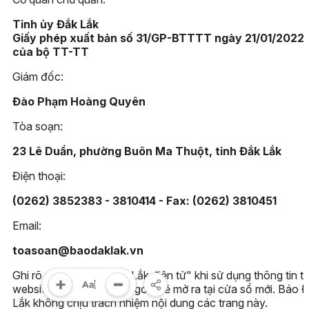
Tỉnh ủy Đắk Lắk
Giấy phép xuất bản số 31/GP-BTTTT ngày 21/01/2022
của bộ TT-TT
Giám đốc:
Đào Phạm Hoàng Quyên
Tòa soạn:
23 Lê Duẩn, phường Buôn Ma Thuột, tỉnh Đắk Lắk
Điện thoại:
(0262) 3852383 - 3810414 - Fax: (0262) 3810451
Email:
toasoan@baodaklak.vn
Ghi rõ nguồn "Báo Đắk Lắk điện tử" khi sử dụng thông tin t
website này. Các trang ngoài sẽ mở ra tại cửa sổ mới. Báo 
Lắk không chịu trách nhiệm nội dung các trang này.