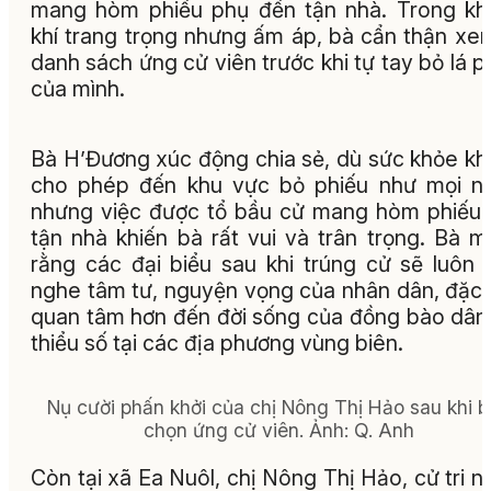
mang hòm phiếu phụ đến tận nhà. Trong k
khí trang trọng nhưng ấm áp, bà cẩn thận xem
danh sách ứng cử viên trước khi tự tay bỏ lá p
của mình.
Bà H’Đương xúc động chia sẻ, dù sức khỏe k
cho phép đến khu vực bỏ phiếu như mọi n
nhưng việc được tổ bầu cử mang hòm phiếu
tận nhà khiến bà rất vui và trân trọng. Bà 
rằng các đại biểu sau khi trúng cử sẽ luôn 
nghe tâm tư, nguyện vọng của nhân dân, đặc 
quan tâm hơn đến đời sống của đồng bào dân
thiểu số tại các địa phương vùng biên.
Nụ cười phấn khởi của chị Nông Thị Hảo sau khi 
chọn ứng cử viên. Ảnh: Q. Anh
Còn tại xã Ea Nuôl, chị Nông Thị Hảo, cử tri n