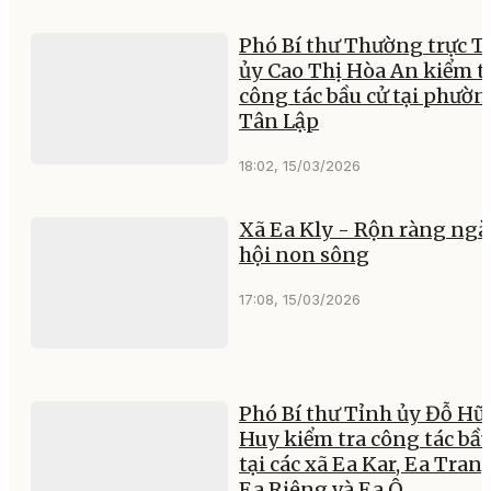
Phó Bí thư Thường trực T
ủy Cao Thị Hòa An kiểm t
công tác bầu cử tại phườn
Tân Lập
18:02, 15/03/2026
Xã Ea Kly - Rộn ràng ngà
hội non sông
17:08, 15/03/2026
Phó Bí thư Tỉnh ủy Đỗ Hữ
Huy kiểm tra công tác bầu
tại các xã Ea Kar, Ea Trang
Ea Riêng và Ea Ô