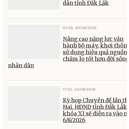
dân tỉnh Đắk Lắk
05:59, 06/08/2026
Nâng cao năng lực vận
hành bộ máy, khơi thông
sử dụng hiệu quả nguồn 
chăm lo tốt hơn đời sốn
nhân dân
17:42, 04/08/2026
Kỳ họp Chuyên đề lần th
Hai, HĐND tỉnh Đắk Lắk
khóa XI sẽ diễn ra vào 
6/8/2026