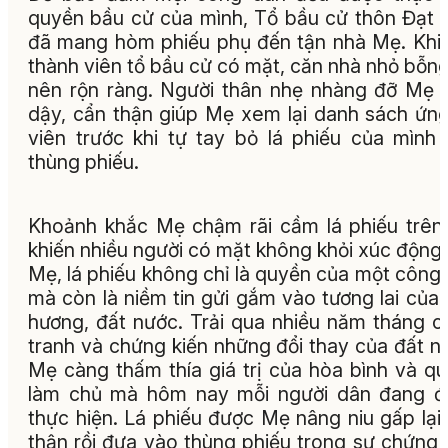
quyền bầu cử của mình, Tổ bầu cử thôn Đạt 
đã mang hòm phiếu phụ đến tận nhà Mẹ. Khi
thành viên tổ bầu cử có mặt, căn nhà nhỏ bỗng
nên rộn ràng. Người thân nhẹ nhàng đỡ Mẹ 
dậy, cẩn thận giúp Mẹ xem lại danh sách ứn
viên trước khi tự tay bỏ lá phiếu của mình
thùng phiếu.
Khoảnh khắc Mẹ chậm rãi cầm lá phiếu trên
khiến nhiều người có mặt không khỏi xúc động.
Mẹ, lá phiếu không chỉ là quyền của một công
mà còn là niềm tin gửi gắm vào tương lai của
hương, đất nước. Trải qua nhiều năm tháng c
tranh và chứng kiến những đổi thay của đất n
Mẹ càng thấm thía giá trị của hòa bình và q
làm chủ mà hôm nay mỗi người dân đang đ
thực hiện. Lá phiếu được Mẹ nâng niu gấp lại
thận rồi đưa vào thùng phiếu trong sự chứng 