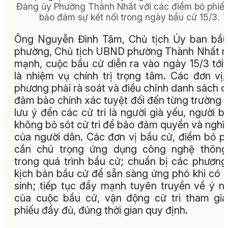
Đảng ủy Phường Thành Nhất với các điểm bỏ phiế
bảo đảm sự kết nối trong ngày bầu cử 15/3.
Ông Nguyễn Đình Tâm, Chủ tịch Ủy ban bầ
phường, Chủ tịch UBND phường Thành Nhất 
mạnh, cuộc bầu cử diễn ra vào ngày 15/3 tới
là nhiệm vụ chính trị trọng tâm. Các đơn vị,
phương phải rà soát và điều chỉnh danh sách cử
đảm bảo chính xác tuyệt đối đến từng trường 
lưu ý đến các cử tri là người già yếu, người b
không bỏ sót cử tri để bảo đảm quyền và nghĩ
của người dân. Các đơn vị bầu cử, điểm bỏ p
cần chú trọng ứng dụng công nghệ thông 
trong quá trình bầu cử; chuẩn bị các phương
kịch bản bầu cử để sẵn sàng ứng phó khi có 
sinh; tiếp tục đẩy mạnh tuyên truyền về ý n
của cuộc bầu cử, vận động cử tri tham gi
phiếu đầy đủ, đúng thời gian quy định.