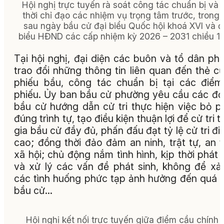
Hội nghị trực tuyến rà soát công tác chuẩn bị và 
thời chỉ đạo các nhiệm vụ trọng tâm trước, trong 
sau ngày bầu cử đại biểu Quốc hội khoá XVI và đ
biểu HĐND các cấp nhiệm kỳ 2026 – 2031 chiều 13
Tại hội nghị, đại diện các buôn và tổ dân ph
trao đổi những thông tin liên quan đến thẻ cử 
phiếu bầu, công tác chuẩn bị tại các điể
phiếu. Ủy ban bầu cử phường yêu cầu các đơ
bầu cử hướng dẫn cử tri thực hiện việc bỏ p
đúng trình tự, tạo điều kiện thuận lợi để cử tri 
gia bầu cử đầy đủ, phấn đấu đạt tỷ lệ cử tri đi
cao; đồng thời đảo đảm an ninh, trật tự, an 
xã hội; chủ động nắm tình hình, kịp thời phát 
và xử lý các vấn đề phát sinh, không để xả
các tình huống phức tạp ảnh hưởng đến quá t
bầu cử...
Hội nghị kết nối trực tuyến giữa điểm cầu chính l