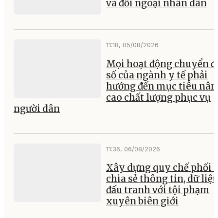
và đối ngoại nhân dân
11:18, 05/08/2026
Mọi hoạt động chuyển đ
số của ngành y tế phải
hướng đến mục tiêu nân
cao chất lượng phục vụ
người dân
11:36, 06/08/2026
Xây dựng quy chế phối 
chia sẻ thông tin, dữ liệ
đấu tranh với tội phạm
xuyên biên giới