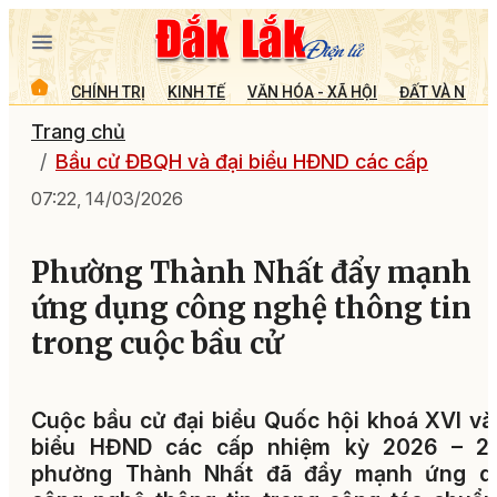
CHÍNH TRỊ
KINH TẾ
VĂN HÓA - XÃ HỘI
ĐẤT VÀ NGƯỜ
Trang chủ
Bầu cử ĐBQH và đại biểu HĐND các cấp
07:22, 14/03/2026
Phường Thành Nhất đẩy mạnh
ứng dụng công nghệ thông tin
trong cuộc bầu cử
Cuộc bầu cử đại biểu Quốc hội khoá XVI và
biểu HĐND các cấp nhiệm kỳ 2026 – 20
phường Thành Nhất đã đẩy mạnh ứng d