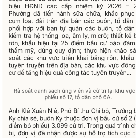
biểu HĐND các cấp nhiệm kỳ 2026 – 20
Phường đã tiến hành sữa chữa, khắc phục
cụm loa, đài trên địa bàn các buôn, tổ dân 
phối hợp với ban tự quản các buôn, tổ dân
kiểm tra hệ thống loa, âm ly, micrô; thiết kế 
rôn, khẩu hiệu tại 25 điểm bầu cử bảo đảm 
thẩm mỹ, đúng quy định; thực hiện khảo sát
soát các khu vực triển khai băng rôn, khẩu 
tuyên truyền trên địa bàn, các khu vực đông
cư để tăng hiệu quả công tác tuyên truyền…
Rà soát danh sách ứng viên và cử tri tại khu vực 
phiếu số 17, tổ dân phố 6A.
Anh Klê Xuân Niê, Phó Bí thư Chi bộ, Trưởng 
Ky chia sẻ, buôn Ky thuộc đơn vị bầu cử số 2 (
điểm bỏ phiếu) 3.099 cử tri. Trong quá trình c
bị, đơn vị đã nhận được sự hỗ trợ tích cực t