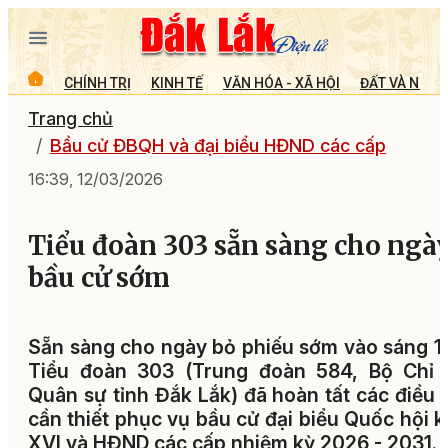
CHÍNH TRỊ
KINH TẾ
VĂN HÓA - XÃ HỘI
ĐẤT VÀ NGƯỜ
Trang chủ
Bầu cử ĐBQH và đại biểu HĐND các cấp
16:39, 12/03/2026
Tiểu đoàn 303 sẵn sàng cho ngà
bầu cử sớm
Sẵn sàng cho ngày bỏ phiếu sớm vào sáng 1
Tiểu đoàn 303 (Trung đoàn 584, Bộ Chỉ 
Quân sự tỉnh Đắk Lắk) đã hoàn tất các điều 
cần thiết phục vụ bầu cử đại biểu Quốc hội 
XVI và HĐND các cấp nhiệm kỳ 2026 - 2031.