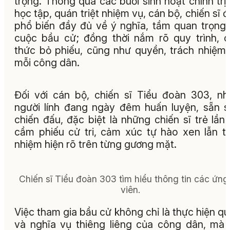
trọng. Thông qua các buổi sinh hoạt chính trị,
học tập, quán triệt nhiệm vụ, cán bộ, chiến sĩ 
phổ biến đầy đủ về ý nghĩa, tầm quan trọng
cuộc bầu cử; đồng thời nắm rõ quy trình, 
thức bỏ phiếu, cũng như quyền, trách nhiệm
mỗi công dân.
Đối với cán bộ, chiến sĩ Tiểu đoàn 303, n
người lính đang ngày đêm huấn luyện, sẵn 
chiến đấu, đặc biệt là những chiến sĩ trẻ lần
cầm phiếu cử tri, cảm xúc tự hào xen lẫn t
nhiệm hiện rõ trên từng gương mặt.
Chiến sĩ Tiểu đoàn 303 tìm hiểu thông tin các ứng
viên.
Việc tham gia bầu cử không chỉ là thực hiện q
và nghĩa vụ thiêng liêng của công dân, mà