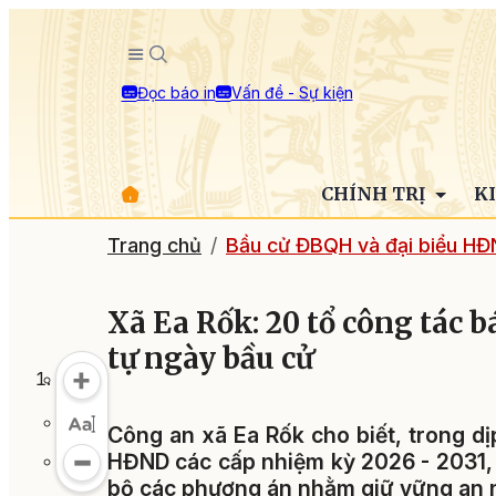
Đọc báo in
Vấn đề - Sự kiện
CHÍNH TRỊ
K
Trang chủ
Bầu cử ĐBQH và đại biểu HĐ
Xã Ea Rốk: 20 tổ công tác 
tự ngày bầu cử
Công an xã Ea Rốk cho biết, trong dị
HĐND các cấp nhiệm kỳ 2026 - 2031, 
bộ các phương án nhằm giữ vững an nin