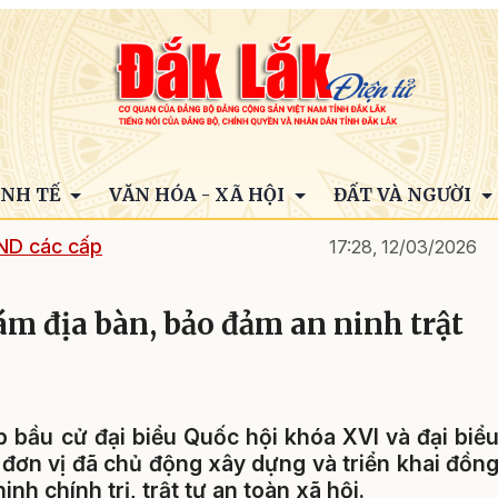
INH TẾ
VĂN HÓA - XÃ HỘI
ĐẤT VÀ NGƯỜI
ND các cấp
17:28, 12/03/2026
bám địa bàn, bảo đảm an ninh trật
p bầu cử đại biểu Quốc hội khóa XVI và đại biể
đơn vị đã chủ động xây dựng và triển khai đồn
h chính trị, trật tự an toàn xã hội.