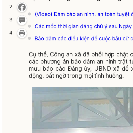
(Video) Đảm bảo an ninh, an toàn tuyệt 
Các mốc thời gian đáng chú ý sau Ngày
Bảo đảm các điều kiện để cuộc bầu cử di
Cụ thể, Công an xã đã phối hợp chặt ch
các phương án bảo đảm an ninh trật tự
mưu báo cáo Đảng ủy, UBND xã để xử 
động, bất ngờ trong mọi tình huống.