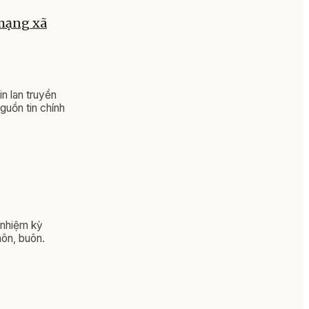
 mạng xã
n lan truyền
guồn tin chính
 nhiệm kỳ
ôn, buôn.