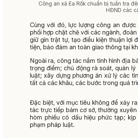
Công an xã Ea Rốk chuẩn bị tuần tra đê
HĐND các cấ
Cùng với đó, lực lượng công an được 
phối hợp chặt chẽ với các ngành, đoàn 
giữ gìn trật tự, tạo điều kiện thuận lợi
tiện, bảo đảm an toàn giao thông tại k
Ngoài ra, công tác nắm tình hình địa b
trọng điểm; chủ động rà soát, quản l
luật; xây dựng phương án xử lý các tì
tất cả các khâu, các bước trong quá tr
Đặc biệt, với mục tiêu không để xảy r
tác trực tiếp bám cơ sở, thường xuyên 
hòm phiếu có dấu hiệu phức tạp; kịp t
phạm pháp luật.