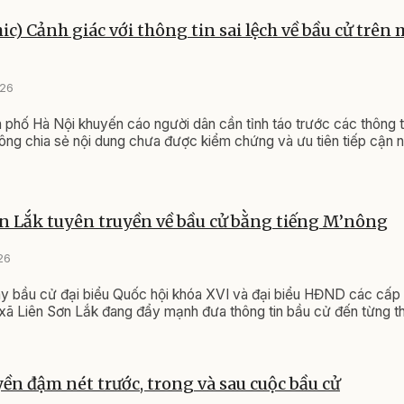
ic) Cảnh giác với thông tin sai lệch về bầu cử trên
026
 phố Hà Nội khuyến cáo người dân cần tỉnh táo trước các thông ti
ông chia sẻ nội dung chưa được kiểm chứng và ưu tiên tiếp cận n
n Lắk tuyên truyền về bầu cử bằng tiếng M’nông
26
ày bầu cử đại biểu Quốc hội khóa XVI và đại biểu HĐND các cấp
xã Liên Sơn Lắk đang đẩy mạnh đưa thông tin bầu cử đến từng th
ền đậm nét trước, trong và sau cuộc bầu cử