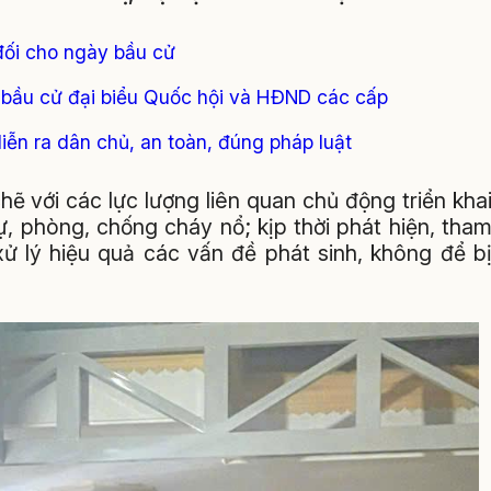
đối cho ngày bầu cử
 bầu cử đại biểu Quốc hội và HĐND các cấp
ễn ra dân chủ, an toàn, đúng pháp luật
ẽ với các lực lượng liên quan chủ động triển kha
, phòng, chống cháy nổ; kịp thời phát hiện, tha
lý hiệu quả các vấn đề phát sinh, không để b