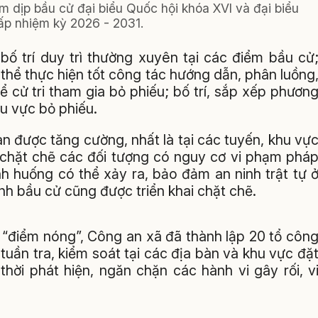
m dịp bầu cử đại biểu Quốc hội khóa XVI và đại biểu
p nhiệm kỳ 2026 - 2031.
bố trí duy trì thường xuyên tại các điểm bầu cử
thể thực hiện tốt công tác hướng dẫn, phân luồng
 để cử tri tham gia bỏ phiếu; bố trí, sắp xếp phươn
hu vực bỏ phiếu.
àn được tăng cường, nhất là tại các tuyến, khu vự
ý chặt chẽ các đối tượng có nguy cơ vi phạm phá
nh huống có thể xảy ra, bảo đảm an ninh trật tự 
ình bầu cử cũng được triển khai chặt chẽ.
a “điểm nóng”, Công an xã đã thành lập 20 tổ côn
tuần tra, kiểm soát tại các địa bàn và khu vực đặ
hời phát hiện, ngăn chặn các hành vi gây rối, v