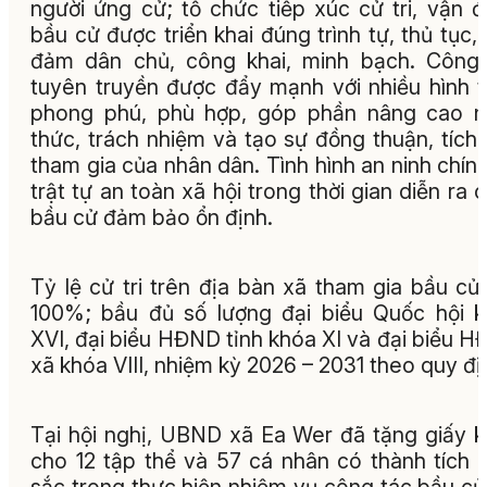
người ứng cử; tổ chức tiếp xúc cử tri, vận 
bầu cử được triển khai đúng trình tự, thủ tục,
đảm dân chủ, công khai, minh bạch. Công
tuyên truyền được đẩy mạnh với nhiều hình 
phong phú, phù hợp, góp phần nâng cao n
thức, trách nhiệm và tạo sự đồng thuận, tích
tham gia của nhân dân. Tình hình an ninh chính 
trật tự an toàn xã hội trong thời gian diễn ra 
bầu cử đảm bảo ổn định.
Tỷ lệ cử tri trên địa bàn xã tham gia bầu cử
100%; bầu đủ số lượng đại biểu Quốc hội 
XVI, đại biểu HĐND tỉnh khóa XI và đại biểu 
xã khóa VIII, nhiệm kỳ 2026 – 2031 theo quy đị
Tại hội nghị, UBND xã Ea Wer đã tặng giấy 
cho 12 tập thể và 57 cá nhân có thành tích 
sắc trong thực hiện nhiệm vụ công tác bầu cử