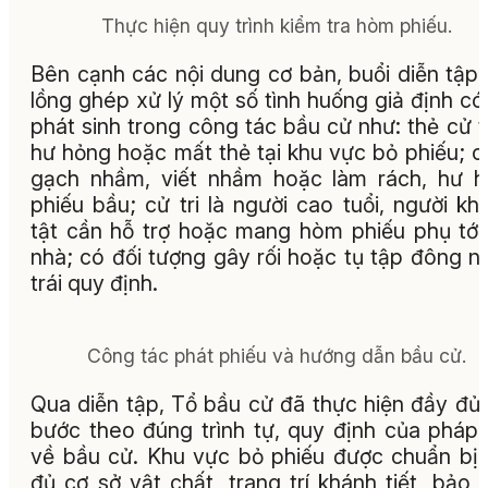
Thực hiện quy trình kiểm tra hòm phiếu.
Bên cạnh các nội dung cơ bản, buổi diễn tập
lồng ghép xử lý một số tình huống giả định có
phát sinh trong công tác bầu cử như: thẻ cử tr
hư hỏng hoặc mất thẻ tại khu vực bỏ phiếu; cử
gạch nhầm, viết nhầm hoặc làm rách, hư 
phiếu bầu; cử tri là người cao tuổi, người kh
tật cần hỗ trợ hoặc mang hòm phiếu phụ tới
nhà; có đối tượng gây rối hoặc tụ tập đông n
trái quy định.
Công tác phát phiếu và hướng dẫn bầu cử.
Qua diễn tập, Tổ bầu cử đã thực hiện đầy đủ
bước theo đúng trình tự, quy định của pháp 
về bầu cử. Khu vực bỏ phiếu được chuẩn bị
đủ cơ sở vật chất, trang trí khánh tiết, bảo