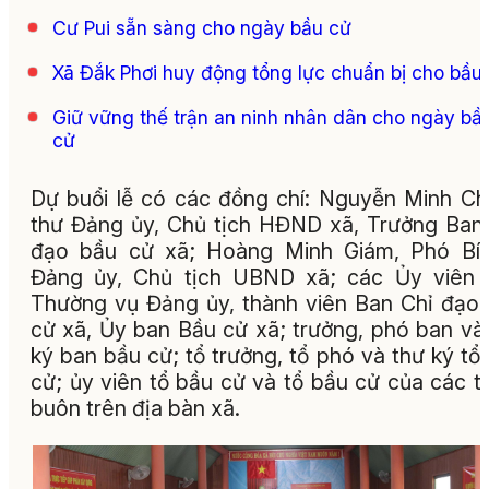
Cư Pui sẵn sàng cho ngày bầu cử
Xã Đắk Phơi huy động tổng lực chuẩn bị cho bầu
Giữ vững thế trận an ninh nhân dân cho ngày bầ
cử
Dự buổi lễ có các đồng chí: Nguyễn Minh Chí
thư Đảng ủy, Chủ tịch HĐND xã, Trưởng Ban
đạo bầu cử xã; Hoàng Minh Giám, Phó Bí 
Đảng ủy, Chủ tịch UBND xã; các Ủy viên 
Thường vụ Đảng ủy, thành viên Ban Chỉ đạo
cử xã, Ủy ban Bầu cử xã; trưởng, phó ban và
ký ban bầu cử; tổ trưởng, tổ phó và thư ký tổ
cử; ủy viên tổ bầu cử và tổ bầu cử của các t
buôn trên địa bàn xã.