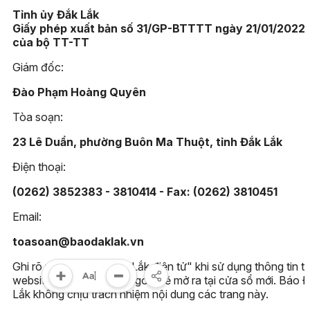
Tỉnh ủy Đắk Lắk
Giấy phép xuất bản số 31/GP-BTTTT ngày 21/01/2022
của bộ TT-TT
Giám đốc:
Đào Phạm Hoàng Quyên
Tòa soạn:
23 Lê Duẩn, phường Buôn Ma Thuột, tỉnh Đắk Lắk
Điện thoại:
(0262) 3852383 - 3810414 - Fax: (0262) 3810451
Email:
toasoan@baodaklak.vn
Ghi rõ nguồn "Báo Đắk Lắk điện tử" khi sử dụng thông tin t
website này. Các trang ngoài sẽ mở ra tại cửa sổ mới. Báo 
Lắk không chịu trách nhiệm nội dung các trang này.