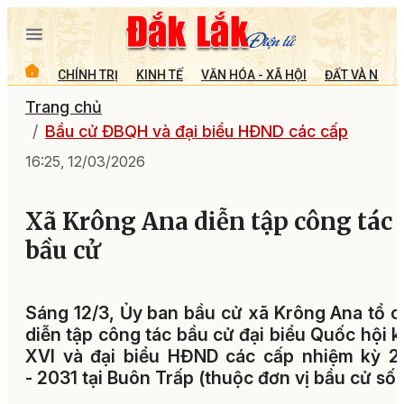
CHÍNH TRỊ
KINH TẾ
VĂN HÓA - XÃ HỘI
ĐẤT VÀ NGƯỜ
Trang chủ
Bầu cử ĐBQH và đại biểu HĐND các cấp
16:25, 12/03/2026
Xã Krông Ana diễn tập công tác
bầu cử
Sáng 12/3, Ủy ban bầu cử xã Krông Ana tổ 
diễn tập công tác bầu cử đại biểu Quốc hội 
XVI và đại biểu HĐND các cấp nhiệm kỳ 2
- 2031 tại Buôn Trấp (thuộc đơn vị bầu cử số 1