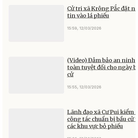
Cử tri xã Krông Pắc đặt n
tin vào lá phiếu
15:59, 12/03/2026
(Video) Đảm bảo an ninh,
toàn tuyệt đối cho ngày b
cử
15:55, 12/03/2026
Lãnh đạo xã Cư Pui kiểm t
công tác chuẩn bị bầu cử t
các khu vực bỏ phiếu